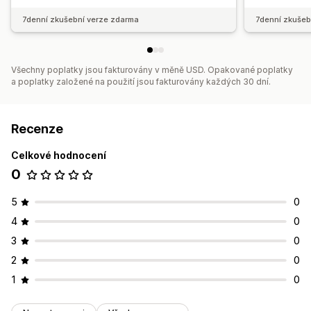
7denní zkušební verze zdarma
7denní zkušeb
Všechny poplatky jsou fakturovány v měně USD. Opakované poplatky
a poplatky založené na použití jsou fakturovány každých 30 dní.
Recenze
Celkové hodnocení
0
5
0
4
0
3
0
2
0
1
0