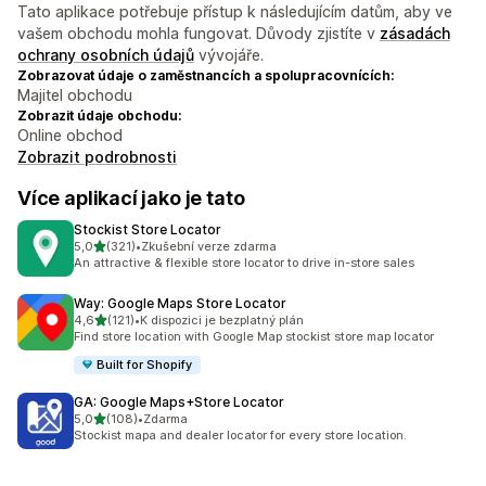
Tato aplikace potřebuje přístup k následujícím datům, aby ve
vašem obchodu mohla fungovat. Důvody zjistíte v
zásadách
ochrany osobních údajů
vývojáře.
Zobrazovat údaje o zaměstnancích a spolupracovnících:
Majitel obchodu
Zobrazit údaje obchodu:
Online obchod
Zobrazit podrobnosti
Více aplikací jako je tato
Stockist Store Locator
z 5 hvězd
5,0
(321)
•
Zkušební verze zdarma
Celkový počet recenzí: 321
An attractive & flexible store locator to drive in-store sales
Way: Google Maps Store Locator
z 5 hvězd
4,6
(121)
•
K dispozici je bezplatný plán
Celkový počet recenzí: 121
Find store location with Google Map stockist store map locator
Built for Shopify
GA: Google Maps+Store Locator
z 5 hvězd
5,0
(108)
•
Zdarma
Celkový počet recenzí: 108
Stockist mapa and dealer locator for every store location.