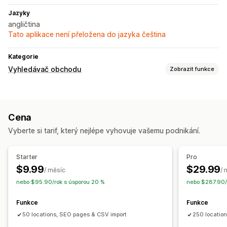
Jazyky
angličtina
Tato aplikace není přeložena do jazyka čeština
Kategorie
Vyhledávač obchodu
Zobrazit funkce
Možnosti zobrazení
Stránka vyhledávače
Styly map
Otevírací doba
Pokyny
Cena
Obrázky
Více lokalit
Import a export
Vyberte si tarif, který nejlépe vyhovuje vašemu podnikání.
Responzivní design pro mobilní zařízení
Vyhledávání a filtry
Starter
Pro
Hledání podle lokality
Hledání podle názvu obchodu
$9.99
$29.99
/ měsíc
/ 
Geolokace
Filtr vzdálenosti
Vlastní filtry
Zprávy o hledání
nebo $95.90/rok s úsporou 20 %
nebo $287.90/
Funkce
Funkce
50 locations, SEO pages & CSV import
250 location