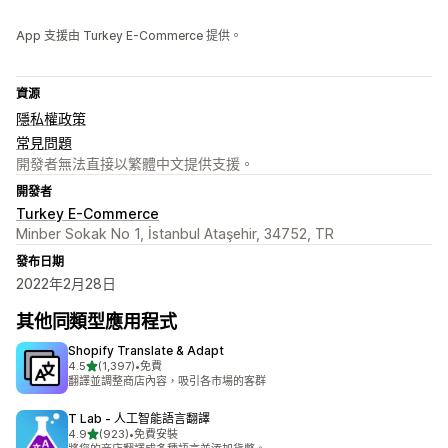
App 支援由 Turkey E-Commerce 提供。
資源
隱私權政策
常見問題
開發者無法直接以繁體中文提供支援。
開發者
Turkey E-Commerce
Minber Sokak No 1, İstanbul Ataşehir, 34752, TR
發布日期
2022年2月28日
其他同類型應用程式
Shopify Translate & Adapt
滿分 5 顆星
4.5
(1,397)
•
免費
共有 1397 則評價
翻譯並調整商店內容，吸引各市場的客群
T Lab ‑ 人工智能語言翻譯
滿分 5 顆星
4.9
(923)
•
免費安裝
共有 923 則評價