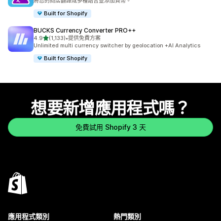
將您的商店翻譯成多種語言並添加貨幣。
Built for Shopify
BUCKS Currency Converter PRO++
滿分 5 顆星
4.9
(1,133)
•
提供免費方案
共有 1133 則評價
Unlimited multi currency switcher by geolocation +AI Analytics
Built for Shopify
想要新增應用程式嗎？
免費試用 Shopify 3 天
應用程式類別
熱門類別