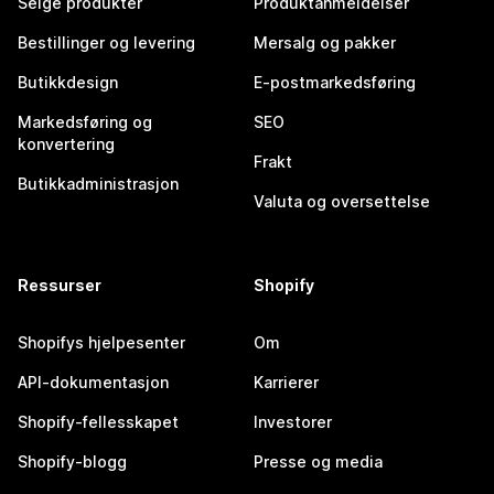
Selge produkter
Produktanmeldelser
Bestillinger og levering
Mersalg og pakker
Butikkdesign
E-postmarkedsføring
Markedsføring og
SEO
konvertering
Frakt
Butikkadministrasjon
Valuta og oversettelse
Ressurser
Shopify
Shopifys hjelpesenter
Om
API-dokumentasjon
Karrierer
Shopify-fellesskapet
Investorer
Shopify-blogg
Presse og media