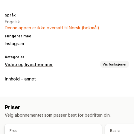
Språk
Engelsk
Denne appen er ikke oversatt til Norsk (bokmål)
Fungerer med
Instagram
Kategorier
Video og livestrømmer
Vis funksjoner
Videoadministrasjon
Innhold – annet
Kjøpbare videoer
Interaktiv video
UGC
Sosial deling
Analyse
Tilpasning
Priser
Videomaler
Videoimport
Videowidget
Integrerte videoer
Velg abonnementet som passer best for bedriften din.
Karuseller
Mobilresponsiv
Free
Basic