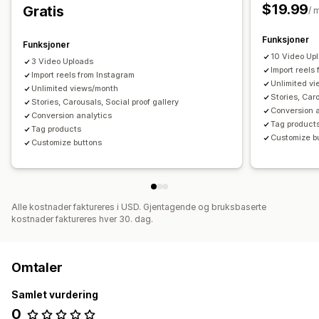
$19.99
Gratis
/ 
Funksjoner
Funksjoner
10 Video Up
3 Video Uploads
Import reels
Import reels from Instagram
Unlimited v
Unlimited views/month
Stories, Caro
Stories, Carousals, Social proof gallery
Conversion 
Conversion analytics
Tag product
Tag products
Customize b
Customize buttons
Alle kostnader faktureres i USD. Gjentagende og bruksbaserte
kostnader faktureres hver 30. dag.
Omtaler
Samlet vurdering
0