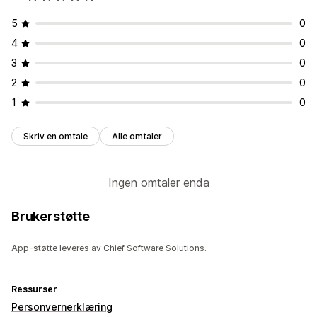
5
0
4
0
3
0
2
0
1
0
Skriv en omtale
Alle omtaler
Ingen omtaler enda
Brukerstøtte
App-støtte leveres av Chief Software Solutions.
Ressurser
Personvernerklæring