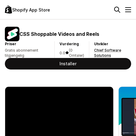
Shopify App Store
CSS Shoppable Videos and Reels
Priser
Vurdering
Utvikler
Gratis abonnement
(0
Chief Software
0.0
tilgjengelig
Omtaler)
Solutions
Installer