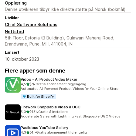
Opplæring
Denne utvikleren tilbyr ikke direkte støtte på Norsk (bokmål).
Utvikler
Chief Software Solutions
Nettsted
5th Floor, Estonia (B Building), Gulawani Maharaj Road,
Erandwane, Pune, MH, 411004, IN
Lansert
10. oktober 2023
Flere apper som denne
Vidoo ‑ AI Product Video Maker
av 5 stjerner
4,5
(7)
•
Gratis abonnement tilgjengelig
Totalt 7 omtaler
Automated AI-Powered Product Videos for Your Online Store
Built for Shopify
Firework Shoppable Video & UGC
av 5 stjerner
5,0
(43)
•
Gratis å installere
Totalt 43 omtaler
Accelerate Sales with Lightning Fast Shoppable UGC Videos
Pasilobus YouTube Gallery
av 5 stjerner
4,3
(4)
•
Gratis abonnement tilgjengelig
Totalt 4 omtaler