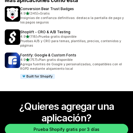
Más aplicaciones como esta
Conversion Bear Trust Badges
de 5 estrellas
4.9
(345)
•
Gratis
345 reseñas en total
Insignias de confianza definitivas: destaca la pantalla de pago y
los pagos seguros
Shoplift ‑ CRO & A/B Testing
de 5 estrellas
4.9
(118)
•
Prueba gratis disponible
118 reseñas en total
Pruebas A/B y CRO para temas, plantillas, precios, contenidos y
páginas
Fontify: Google & Custom Fonts
de 5 estrellas
4.9
(757)
•
Plan gratis disponible
757 reseñas en total
Agrega fuentes de Google y personalizadas, compatibles con el
RGPD mediante alojamiento local
Built for Shopify
¿Quieres agregar una
aplicación?
Prueba Shopify gratis por 3 días