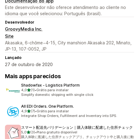
Documentação do app
Este desenvolvedor não oferece atendimento ao cliente no
idioma que você selecionou: Português (brasil).
Desenvolvedor
GroovyMedia Inc.
Site
Akasaka, 6-chōme−4-15, City manshion Akasaka 202, Minato,
JP-13, 107-0052, JP
Lançado
27 de outubro de 2020
Mais apps parecidos
Shadowfax ‑ Logistics Platform
de 5 estrelas
4,0
(1)
•
Grátis para instalar
1 avaliações ao todo
Simplify domestic shipping with single click
All EDI Orders. One Platform.
de 5 estrelas
4,9
(7)
•
Grátis para instalar
7 avaliações ao todo
Integrate Shop Orders, Fulfillment and Inventory into SPS.
スマート配送先バリデーション｜購入体験に配慮した住所チェック
de 5 estrelas
5,0
(3)
•
Plano gratuito disponível
3 avaliações ao todo
購入体験に配慮した住所チェックアプリ。チェックアウト中と購入後に動