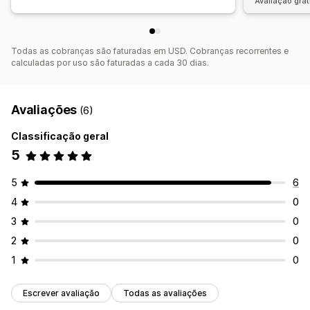
Avaliação grat
Todas as cobranças são faturadas em USD. Cobranças recorrentes e
calculadas por uso são faturadas a cada 30 dias.
Avaliações
(6)
Classificação geral
5
5
6
4
0
3
0
2
0
1
0
Escrever avaliação
Todas as avaliações