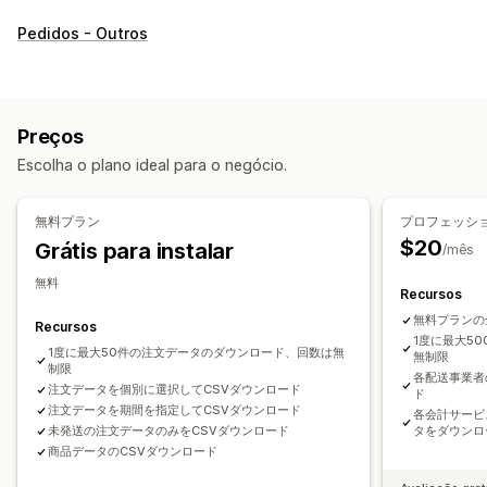
Pedidos - Outros
Preços
Escolha o plano ideal para o negócio.
無料プラン
プロフェッシ
$20
Grátis para instalar
/mês
無料
Recursos
無料プランの
Recursos
1度に最大5
1度に最大50件の注文データのダウンロード、回数は無
無制限
制限
各配送事業者
注文データを個別に選択してCSVダウンロード
ド
注文データを期間を指定してCSVダウンロード
各会計サービ
未発送の注文データのみをCSVダウンロード
タをダウンロ
商品データのCSVダウンロード