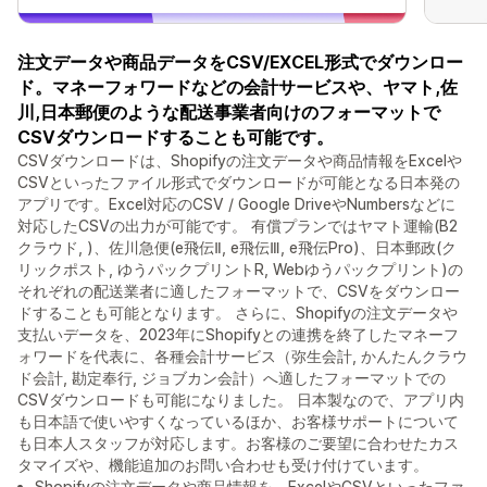
注文データや商品データをCSV/EXCEL形式でダウンロー
ド。マネーフォワードなどの会計サービスや、ヤマト,佐
川,日本郵便のような配送事業者向けのフォーマットで
CSVダウンロードすることも可能です。
CSVダウンロードは、Shopifyの注文データや商品情報をExcelや
CSVといったファイル形式でダウンロードが可能となる日本発の
アプリです。Excel対応のCSV / Google DriveやNumbersなどに
対応したCSVの出力が可能です。 有償プランではヤマト運輸(B2
クラウド, )、佐川急便(e飛伝Ⅱ, e飛伝Ⅲ, e飛伝Pro)、日本郵政(ク
リックポスト, ゆうパックプリントR, Webゆうパックプリント)の
それぞれの配送業者に適したフォーマットで、CSVをダウンロー
ドすることも可能となります。 さらに、Shopifyの注文データや
支払いデータを、2023年にShopifyとの連携を終了したマネーフ
ォワードを代表に、各種会計サービス（弥生会計, かんたんクラウ
ド会計, 勘定奉行, ジョブカン会計）へ適したフォーマットでの
CSVダウンロードも可能になりました。 日本製なので、アプリ内
も日本語で使いやすくなっているほか、お客様サポートについて
も日本人スタッフが対応します。お客様のご要望に合わせたカス
タマイズや、機能追加のお問い合わせも受け付けています。
Shopifyの注文データや商品情報を、ExcelやCSVといったファ