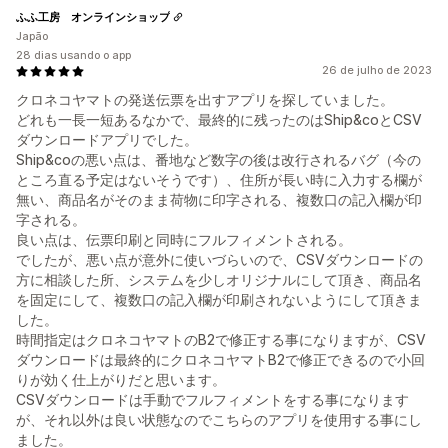
ふふ工房 オンラインショップ
Japão
28 dias usando o app
26 de julho de 2023
クロネコヤマトの発送伝票を出すアプリを探していました。
どれも一長一短あるなかで、最終的に残ったのはShip&coとCSV
ダウンロードアプリでした。
Ship&coの悪い点は、番地など数字の後は改行されるバグ（今の
ところ直る予定はないそうです）、住所が長い時に入力する欄が
無い、商品名がそのまま荷物に印字される、複数口の記入欄が印
字される。
良い点は、伝票印刷と同時にフルフィメントされる。
でしたが、悪い点が意外に使いづらいので、CSVダウンロードの
方に相談した所、システムを少しオリジナルにして頂き、商品名
を固定にして、複数口の記入欄が印刷されないようにして頂きま
した。
時間指定はクロネコヤマトのB2で修正する事になりますが、CSV
ダウンロードは最終的にクロネコヤマトB2で修正できるので小回
りが効く仕上がりだと思います。
CSVダウンロードは手動でフルフィメントをする事になります
が、それ以外は良い状態なのでこちらのアプリを使用する事にし
ました。