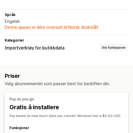
Språk
Engelsk
Denne appen er ikke oversatt til Norsk (bokmål)
Kategorier
Importverktøy for butikkdata
Vis funksjoner
Datamigrering
Masseimport
CSV
Masseoppdateringer
Lagerbeholdning
Priser
Produkter
Bytte plattform
Velg abonnementet som passer best for bedriften din.
Pay as you go
Gratis å installere
Pay based on how much data you convert. Minimum fee is $5.00 USD
Funksjoner