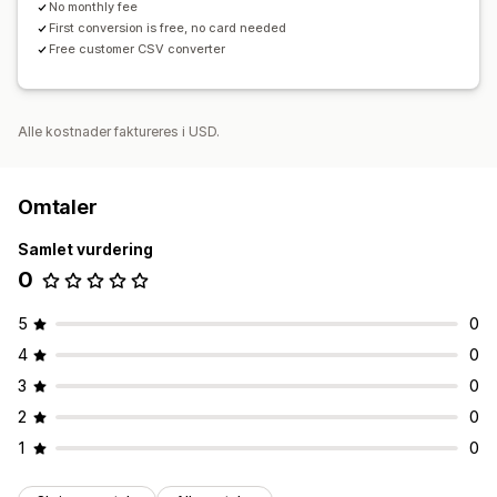
No monthly fee
First conversion is free, no card needed
Free customer CSV converter
Alle kostnader faktureres i USD.
Omtaler
Samlet vurdering
0
5
0
4
0
3
0
2
0
1
0