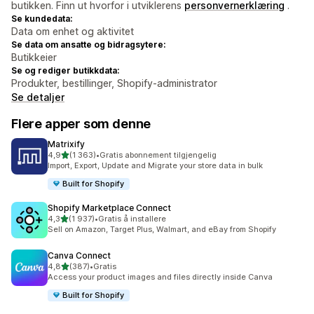
butikken. Finn ut hvorfor i utviklerens
personvernerklæring
.
Se kundedata:
Data om enhet og aktivitet
Se data om ansatte og bidragsytere:
Butikkeier
Se og rediger butikkdata:
Produkter, bestillinger, Shopify-administrator
Se detaljer
Flere apper som denne
Matrixify
av 5 stjerner
4,9
(1 363)
•
Gratis abonnement tilgjengelig
Totalt 1363 omtaler
Import, Export, Update and Migrate your store data in bulk
Built for Shopify
Shopify Marketplace Connect
av 5 stjerner
4,3
(1 937)
•
Gratis å installere
Totalt 1937 omtaler
Sell on Amazon, Target Plus, Walmart, and eBay from Shopify
Canva Connect
av 5 stjerner
4,8
(387)
•
Gratis
Totalt 387 omtaler
Access your product images and files directly inside Canva
Built for Shopify