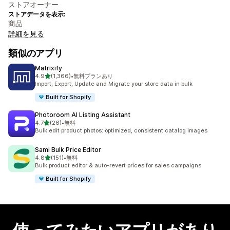
ストアオーナー
ストアデータを表示:
商品
詳細を見る
類似のアプリ
Matrixify
5つ星中
4.9
(1,366)
•
無料プランあり
合計レビュー数：1366件
Import, Export, Update and Migrate your store data in bulk
Built for Shopify
Photoroom AI Listing Assistant
5つ星中
4.7
(26)
•
無料
合計レビュー数：26件
Bulk edit product photos: optimized, consistent catalog images
Sami Bulk Price Editor
5つ星中
4.8
(151)
•
無料
合計レビュー数：151件
Bulk product editor & auto-revert prices for sales campaigns
Built for Shopify