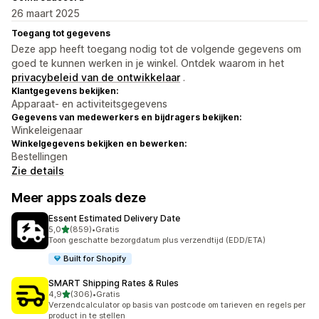
26 maart 2025
Toegang tot gegevens
Deze app heeft toegang nodig tot de volgende gegevens om
goed te kunnen werken in je winkel. Ontdek waarom in het
privacybeleid van de ontwikkelaar
.
Klantgegevens bekijken:
Apparaat- en activiteitsgegevens
Gegevens van medewerkers en bijdragers bekijken:
Winkeleigenaar
Winkelgegevens bekijken en bewerken:
Bestellingen
Zie details
Meer apps zoals deze
Essent Estimated Delivery Date
van 5 sterren
5,0
(859)
•
Gratis
859 recensies in totaal
Toon geschatte bezorgdatum plus verzendtijd (EDD/ETA)
Built for Shopify
SMART Shipping Rates & Rules
van 5 sterren
4,9
(306)
•
Gratis
306 recensies in totaal
Verzendcalculator op basis van postcode om tarieven en regels per
product in te stellen