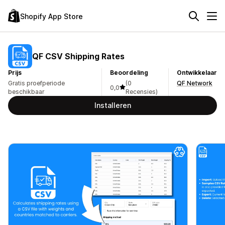
Shopify App Store
QF CSV Shipping Rates
Prijs
Beoordeling
Ontwikkelaar
Gratis proefperiode
(0
QF Network
0,0
beschikbaar
Recensies)
Installeren