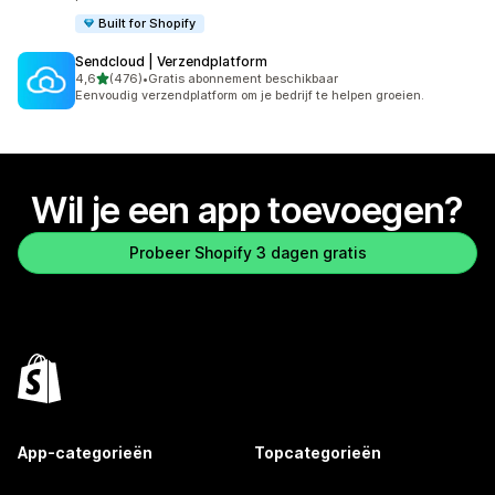
Built for Shopify
Sendcloud | Verzendplatform
van 5 sterren
4,6
(476)
•
Gratis abonnement beschikbaar
476 recensies in totaal
Eenvoudig verzendplatform om je bedrijf te helpen groeien.
Wil je een app toevoegen?
Probeer Shopify 3 dagen gratis
App-categorieën
Topcategorieën