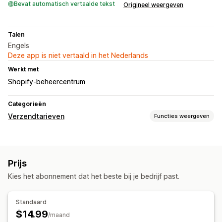
Bevat automatisch vertaalde tekst
Origineel weergeven
Talen
Engels
Deze app is niet vertaald in het Nederlands
Werkt met
Shopify-beheercentrum
Categorieën
Verzendtarieven
Functies weergeven
Tariefberekening
Vast tarief
Afhankelijk van vervoerder
Prijs
Afhankelijk van klant
Afhankelijk van afstand
Kies het abonnement dat het beste bij je bedrijf past.
Gewichtsafhankelijk
Meerdere zones
Meerdere herkomsten
Standaard
Aanpassing
$14.99
/maand
Percentages opnieuw bestellen
Aangepaste regels