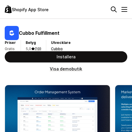
Shopify App Store
Cubbo Fulfillment
Priser
Betyg
Utvecklare
Gratis
5,0
(10)
Cubbo
Installera
Visa demobutik