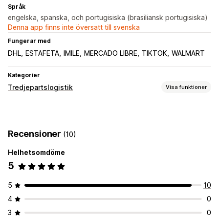
Språk
engelska, spanska, och portugisiska (brasiliansk portugisiska)
Denna app finns inte översatt till svenska
Fungerar med
DHL
ESTAFETA
IMILE
MERCADO LIBRE
TIKTOK
WALMART
Kategorier
Tredjepartslogistik
Visa funktioner
Orderhantering
Distribution
Orderdirigering
Fraktsedlar
Recensioner
(10)
Anpassad paketering
Spårning av flera bud
Spårningssida
Kundaviseringar
Spårningshistorik
Returer
Helhetsomdöme
5
Lagerhantering
Automatisk synkronisering
Anpassade regler
5
10
Lagerjusteringar
SKU-mappning
Analysverktyg
4
0
3
0