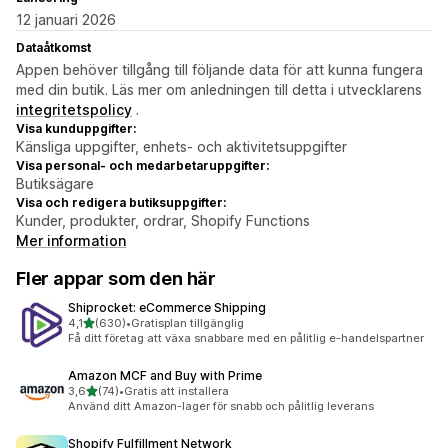
12 januari 2026
Dataåtkomst
Appen behöver tillgång till följande data för att kunna fungera
med din butik. Läs mer om anledningen till detta i utvecklarens
integritetspolicy
.
Visa kunduppgifter:
Känsliga uppgifter, enhets- och aktivitetsuppgifter
Visa personal- och medarbetaruppgifter:
Butiksägare
Visa och redigera butiksuppgifter:
Kunder, produkter, ordrar, Shopify Functions
Mer information
Fler appar som den här
Shiprocket: eCommerce Shipping
av 5 stjärnor
4,1
(630)
•
Gratisplan tillgänglig
630 recensioner totalt
Få ditt företag att växa snabbare med en pålitlig e-handelspartner
Amazon MCF and Buy with Prime
av 5 stjärnor
3,6
(74)
•
Gratis att installera
74 recensioner totalt
Använd ditt Amazon-lager för snabb och pålitlig leverans
Shopify Fulfillment Network