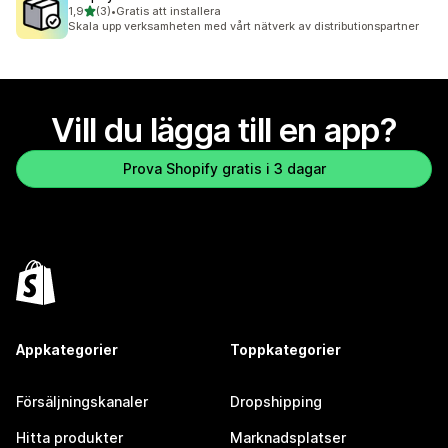
av 5 stjärnor
1,9
(3)
•
Gratis att installera
3 recensioner totalt
Skala upp verksamheten med vårt nätverk av distributionspartner
Vill du lägga till en app?
Prova Shopify gratis i 3 dagar
Appkategorier
Toppkategorier
Försäljningskanaler
Dropshipping
Hitta produkter
Marknadsplatser