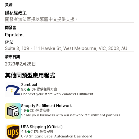
資源
隱私權政策
開發者無法直接以繁體中文提供支援。
開發者
Pipelabs
網站
Suite 3, 109 - 111 Hawke St, West Melbourne, VIC, 3003, AU
發布日期
2023年2月28日
其他同類型應用程式
Zambeel
滿分 5 顆星
5.0
(3)
•
提供免費方案
共有 3 則評價
Connect your store with Zambeel Fulfilment
Shopify Fulfillment Network
滿分 5 顆星
1.9
(3)
•
免費安裝
共有 3 則評價
Scale your business with our network of fulfillment partners
UPS Shipping (Official)
滿分 5 顆星
4.8
(117)
•
免費安裝
共有 117 則評價
UPS Shipping Label Automation Dashboard