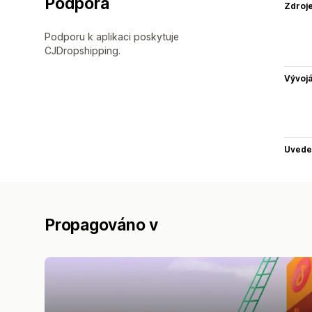
Podpora
Zdroj
Podporu k aplikaci poskytuje
CJDropshipping.
Vývojá
Uvede
Propagováno v