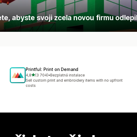
ete, abyste svoji zcela novou firmu odlepi
Printful: Print on Demand
z 5 hvězd
4,8
(3 704)
•
Bezplatná instalace
Celkový počet recenzí: 3704
Sell custom print and embroidery items with no upfront
costs