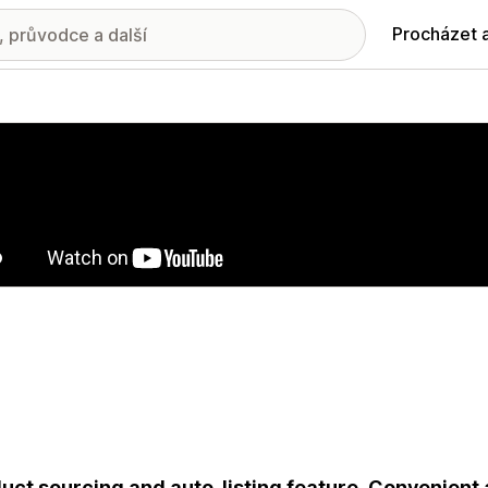
Procházet 
ie propagovaných obrázků
uct sourcing and auto-listing feature. Convenient a