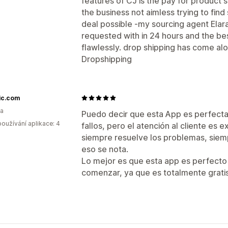
features of CJ is the pay for product 
the business not aimless trying to find
deal possible -my sourcing agent Elar
requested with in 24 hours and the bes
flawlessly. drop shipping has come al
Dropshipping
ic.com
a
Puedo decir que esta App es perfecta
oužívání aplikace: 4
fallos, pero el atención al cliente es
siempre resuelve los problemas, siemp
eso se nota.
Lo mejor es que esta app es perfecto
comenzar, ya que es totalmente gratis