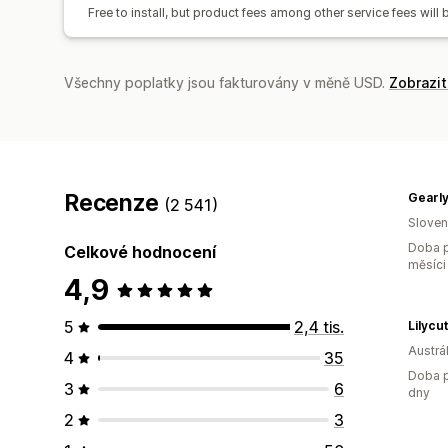
Free to install, but product fees among other service fees will
Všechny poplatky jsou fakturovány v měně USD.
Zobrazi
Recenze
Gearl
(2 541)
Slove
Doba p
Celkové hodnocení
měsíci
4,9
5
2,4 tis.
Lilycu
Austrál
4
35
Doba p
3
6
dny
2
3