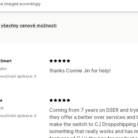
 be charged accordingly.
t všechny cenové možnosti
ySmart
nsko
thanks Connie Jin for help!
oužívání aplikace: 4
te
ie
Coming from 7 years on DSER and tryin
oužívání aplikace: 4
they offer a better over services and b
make the switch to CJ Droppshipping i
something that really works and has my