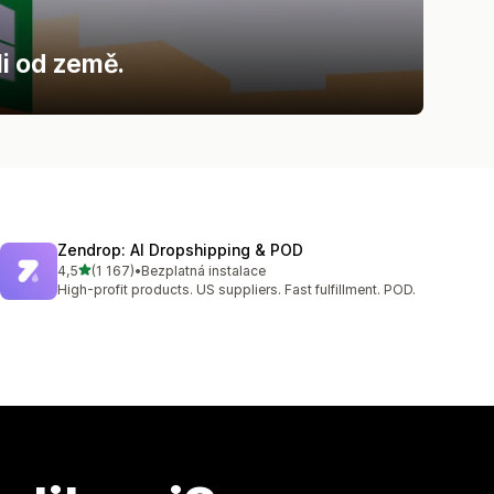
li od země.
Zendrop: AI Dropshipping & POD
z 5 hvězd
4,5
(1 167)
•
Bezplatná instalace
Celkový počet recenzí: 1167
High-profit products. US suppliers. Fast fulfillment. POD.