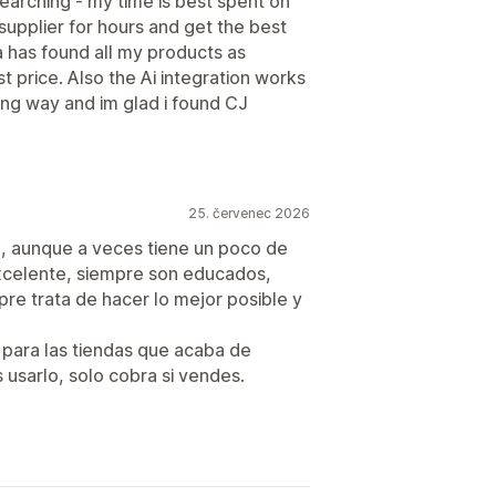
searching - my time is best spent on
 supplier for hours and get the best
a has found all my products as
t price. Also the Ai integration works
ong way and im glad i found CJ
25. červenec 2026
, aunque a veces tiene un poco de
 excelente, siempre son educados,
re trata de hacer lo mejor posible y
 para las tiendas que acaba de
 usarlo, solo cobra si vendes.