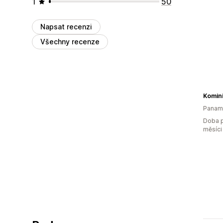
1
50
Napsat recenzi
Všechny recenze
Komin
Panam
Doba p
měsíci