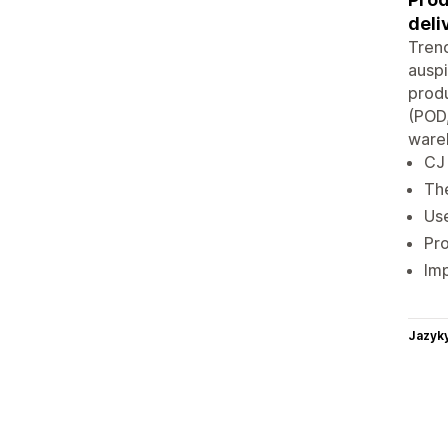
deli
Tren
auspi
produ
(POD,
wareh
CJ 
The
Use
Pro
Imp
Jazyk