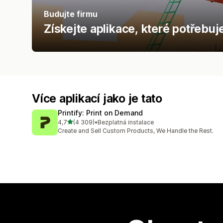
Budujte firmu
Získejte aplikace, které potřebuj
Více aplikací jako je tato
Printify: Print on Demand
z 5 hvězd
4,7
(4 309)
•
Bezplatná instalace
Celkový počet recenzí: 4309
Create and Sell Custom Products, We Handle the Rest.