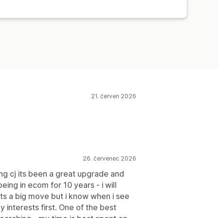
21. červen 2026
26. červenec 2026
g cj its been a great upgrade and
eing in ecom for 10 years - i will
ts a big move but i know when i see
 interests first. One of the best