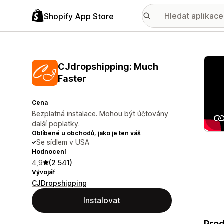
Shopify App Store
Galer
CJdropshipping: Much
Faster
Cena
Bezplatná instalace. Mohou být účtovány
další poplatky.
Oblíbené u obchodů, jako je ten váš
Se sídlem v USA
Hodnocení
4,9
(2 541)
Vývojář
CJDropshipping
Instalovat
Prod