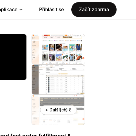
aplikace
Přihlásit se
Začít zdarma
+ Další(ch) 8
nd fast order fulfillment &