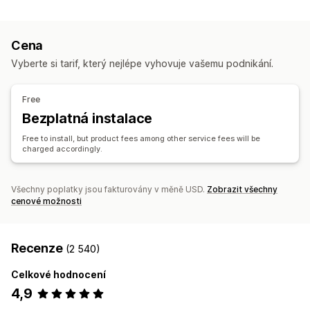
Přizpůsobení produktů
Zdraví a krása
Elektronika
Umění a řemesla
Hračky a hry
Soukromé štítky
Vlastní balení
Navrhovací nástroje
Sportovní zboží
Chovatelské potřeby
Nábytek
Cena
Generátor maket
Přibalené drobnosti
Personalizace
Firmy a kancelář
Vyberte si tarif, který nejlépe vyhovuje vašemu podnikání.
Vlastní šablony
Zdrojové lokality
Produkty
Německo
Spojené království
Spojené státy
Čína
Free
Tašky
Deky
Oděvy
Klobouky a čepice
Obuv
Bezplatná instalace
Nápojové sklo
Dárky ke svátkům
Chovatelské potřeby
Free to install, but product fees among other service fees will be
Ekologické
charged accordingly.
Možnosti dopravy
Hromadná doprava
Vlastní doprava
Celosvětové plnění
Všechny poplatky jsou fakturovány v měně USD.
Zobrazit všechny
cenové možnosti
Aktualizace v reálném čase
Sledování objednávek
Recenze
(2 540)
Celkové hodnocení
4,9