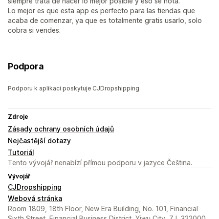
siempre trata de hacer lo mejor posible y eso se nota.
Lo mejor es que esta app es perfecto para las tiendas que
acaba de comenzar, ya que es totalmente gratis usarlo, solo
cobra si vendes.
Podpora
Podporu k aplikaci poskytuje CJDropshipping.
Zdroje
Zásady ochrany osobních údajů
Nejčastější dotazy
Tutoriál
Tento vývojář nenabízí přímou podporu v jazyce Čeština.
Vývojář
CJDropshipping
Webová stránka
Room 1809, 18th Floor, New Era Building, No. 101, Financial
Sixth Street, Financial Business District, Yiwu City, ZJ, 322000,