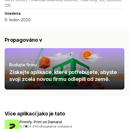
CN
Uvedena
6. leden 2020
Propagováno v
Budujte firmu
Získejte aplikace, které potřebujete, abyste
svoji zcela novou firmu odlepili od země.
Více aplikací jako je tato
Printify: Print on Demand
z 5 hvězd
4,7
(4 314)
•
Bezplatná instalace
Celkový počet recenzí: 4314