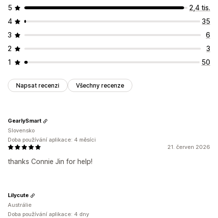
5
2,4 tis.
4
35
3
6
2
3
1
50
Napsat recenzi
Všechny recenze
GearlySmart
Slovensko
Doba používání aplikace: 4 měsíci
21. červen 2026
thanks Connie Jin for help!
Lilycute
Austrálie
Doba používání aplikace: 4 dny