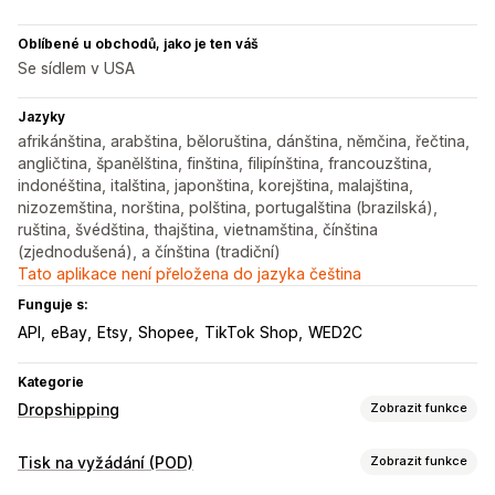
Oblíbené u obchodů, jako je ten váš
Se sídlem v USA
Jazyky
afrikánština, arabština, běloruština, dánština, němčina, řečtina,
angličtina, španělština, finština, filipínština, francouzština,
indonéština, italština, japonština, korejština, malajština,
nizozemština, norština, polština, portugalština (brazilská),
ruština, švédština, thajština, vietnamština, čínština
(zjednodušená), a čínština (tradiční)
Tato aplikace není přeložena do jazyka čeština
Funguje s:
API
eBay
Etsy
Shopee
TikTok Shop
WED2C
Kategorie
Dropshipping
Zobrazit funkce
Produkty, které můžete prodávat
Tisk na vyžádání (POD)
Zobrazit funkce
Oblečení a doplňky
Tašky a zavazadla
Dům a zahrada