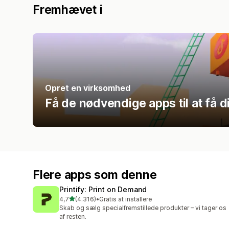
Fremhævet i
Opret en virksomhed
Få de nødvendige apps til at få d
Flere apps som denne
Printify: Print on Demand
ud af 5 stjerner
4,7
(4.316)
•
Gratis at installere
4316 anmeldelser i alt
Skab og sælg specialfremstillede produkter – vi tager os
af resten.