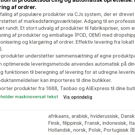
ring af ordrer.
aling af populære produkter via CJs system, der er drevet
støttet af markedsføringsværktøjer. Adgang til en profess
t rundt. Et stort udvalg af produkter til fabrikspriser, som er k
sning af produkter og emballage (POD, OEM) med dropshippin
onisering og klargøring af ordrer. Effektiv levering fra lokal
).
-produkter understøtter sammensætning af egne produktp
n optimerede leveringsmetode anvendes automatisk på dine
g funktionen til beregning af levering for at udregne leveri
duktanmeldelser kan importeres til dine butikker.
orter produkter fra 1688, Taobao og AliExpress til dine but
eholder maskinoversat tekst
Vis oprindelig
afrikaans, arabisk, hviderussisk, Dans
Finsk, filippinsk, Fransk, indonesisk, I
Hollandsk, norsk, Polsk, Portugisisk (Br