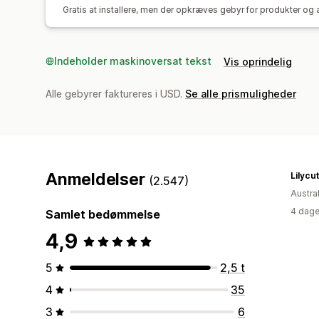
Gratis at installere, men der opkræves gebyr for produkter og a
Indeholder maskinoversat tekst
Vis oprindelig
Alle gebyrer faktureres i USD.
Se alle prismuligheder
Anmeldelser
Lilycu
(2.547)
Austra
4 dage
Samlet bedømmelse
4,9
5
2,5 t
4
35
3
6