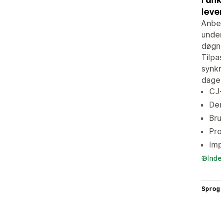
leve
Anbef
under
døgne
Tilpa
synkr
dage
CJ
De
Bru
Pro
Imp
Ind
Sprog