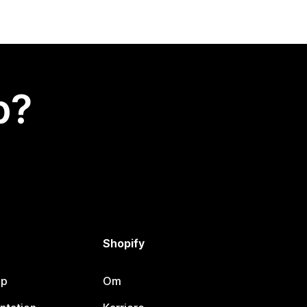
p?
Shopify
lp
Om