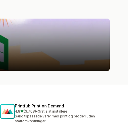
Printful: Print on Demand
ud af 5 stjerner
4,8
(3.708)
•
Gratis at installere
3708 anmeldelser i alt
Sælg tilpassede varer med print og broderi uden
startomkostninger