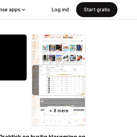
se apps
Log ind
Start gratis
+ 8 mere
Praktisk og hurtig klargøring og