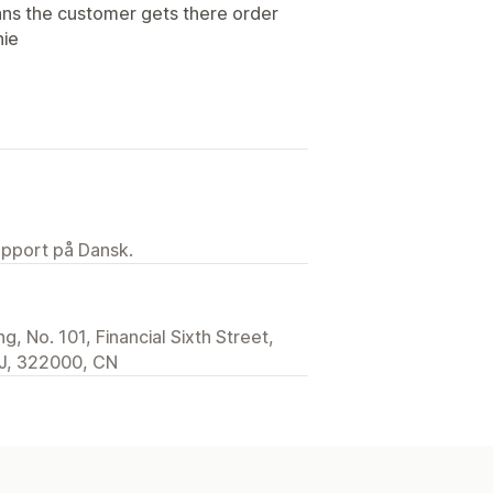
ans the customer gets there order
nie
upport på Dansk.
, No. 101, Financial Sixth Street,
 ZJ, 322000, CN