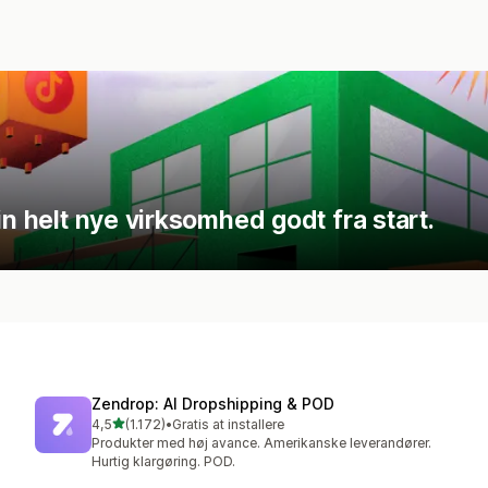
in helt nye virksomhed godt fra start.
Zendrop: AI Dropshipping & POD
ud af 5 stjerner
4,5
(1.172)
•
Gratis at installere
1172 anmeldelser i alt
Produkter med høj avance. Amerikanske leverandører.
Hurtig klargøring. POD.