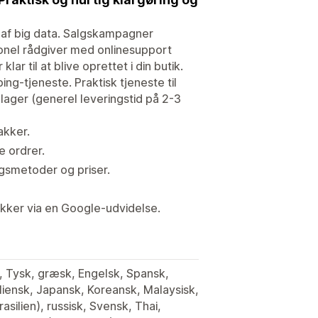
 af big data. Salgskampagner
ionel rådgiver med onlinesupport
lar til at blive oprettet i din butik.
g-tjeneste. Praktisk tjeneste til
t lager (generel leveringstid på 2-3
akker.
 ordrer.
ngsmetoder og priser.
ikker via en Google-udvidelse.
k, Tysk, græsk, Engelsk, Spansk,
taliensk, Japansk, Koreansk, Malaysisk,
asilien), russisk, Svensk, Thai,