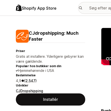
Shopify App Store
Galle
CJdropshipping: Much
Faster
Priser
Gratis at installere. Yderligere gebyrer kan
være gældende.
Populær hos butikker som din
Hjemmehørende i USA
Bedømmelse
4,9
(2.547)
Udvikler
CJDropshipping
Installér
Funk