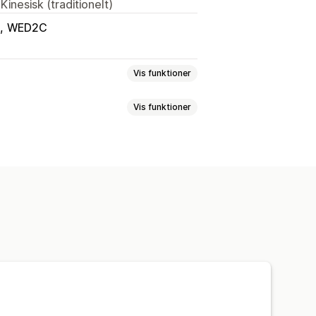
Kinesisk (traditionelt)
WED2C
Vis funktioner
Vis funktioner
Hus og have
Sundhed og skønhed
g spil
Sportsprodukter
ge
Designværktøjer
v og kontor
rsonlig tilpasning
Sko
Glasvarer
Højtidsgaver
Global klargøring