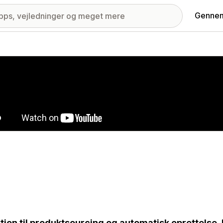
Gennem
ri med udvalgte billeder
tion til produktsourcing og automatisk oprettelse. 