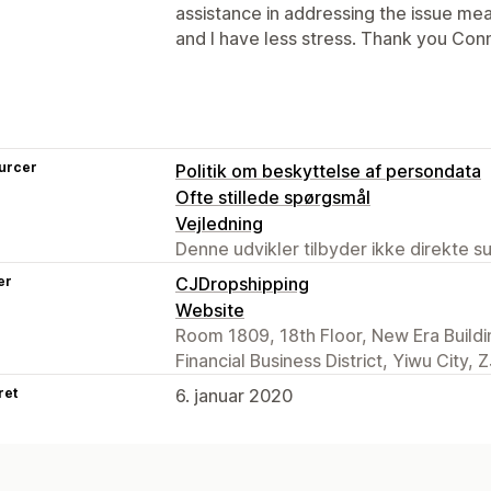
assistance in addressing the issue me
and I have less stress. Thank you Con
urcer
Politik om beskyttelse af persondata
Ofte stillede spørgsmål
Vejledning
Denne udvikler tilbyder ikke direkte s
er
CJDropshipping
Website
Room 1809, 18th Floor, New Era Building
Financial Business District, Yiwu City,
ret
6. januar 2020