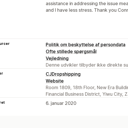
assistance in addressing the issue me
and I have less stress. Thank you Con
urcer
Politik om beskyttelse af persondata
Ofte stillede spørgsmål
Vejledning
Denne udvikler tilbyder ikke direkte s
er
CJDropshipping
Website
Room 1809, 18th Floor, New Era Building
Financial Business District, Yiwu City,
ret
6. januar 2020