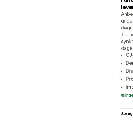
leve
Anbef
under
døgne
Tilpa
synkr
dage
CJ
De
Bru
Pro
Imp
Ind
Sprog