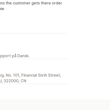
ans the customer gets there order
nie
upport på Dansk.
, No. 101, Financial Sixth Street,
 ZJ, 322000, CN