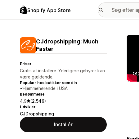
Shopify App Store
Galle
CJdropshipping: Much
Faster
Priser
Gratis at installere. Yderligere gebyrer kan
være gældende.
Populær hos butikker som din
Hjemmehørende i USA
Bedømmelse
4,9
(2.546)
Udvikler
CJDropshipping
Installér
Funk