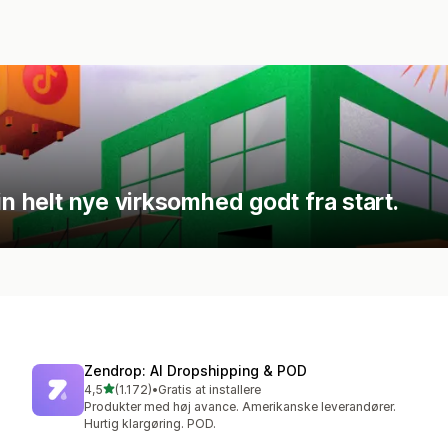
in helt nye virksomhed godt fra start.
Zendrop: AI Dropshipping & POD
ud af 5 stjerner
4,5
(1.172)
•
Gratis at installere
1172 anmeldelser i alt
Produkter med høj avance. Amerikanske leverandører.
Hurtig klargøring. POD.