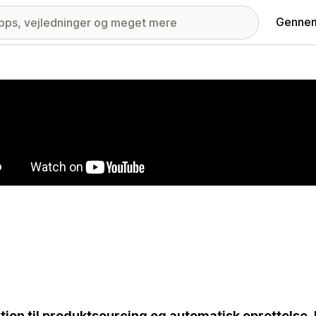
Gennem
ri med udvalgte billeder
tion til produktsourcing og automatisk oprettelse. 