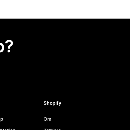
p?
Shopify
lp
Om