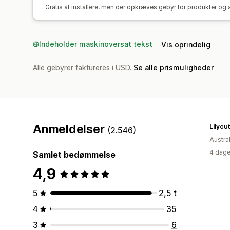
Gratis at installere, men der opkræves gebyr for produkter og a
Indeholder maskinoversat tekst
Vis oprindelig
Alle gebyrer faktureres i USD.
Se alle prismuligheder
Anmeldelser
Lilycu
(2.546)
Austra
4 dage
Samlet bedømmelse
4,9
5
2,5 t
4
35
3
6