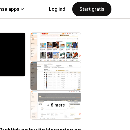
se apps
Log ind
Start gratis
+ 8 mere
Praktisk og hurtig klargøring og