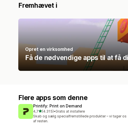
Fremhævet i
Opret en virksomhed
Få de nødvendige apps til at få d
Flere apps som denne
Printify: Print on Demand
ud af 5 stjerner
4,7
(4.315)
•
Gratis at installere
4315 anmeldelser i alt
Skab og sælg specialfremstillede produkter – vi tager os
af resten.