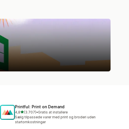
Printful: Print on Demand
ud af 5 stjerner
4,8
(3.707)
•
Gratis at installere
3707 anmeldelser i alt
Sælg tilpassede varer med print og broderi uden
startomkostninger