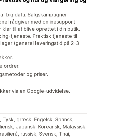
 af big data. Salgskampagner
ionel rådgiver med onlinesupport
lar til at blive oprettet i din butik.
g-tjeneste. Praktisk tjeneste til
t lager (generel leveringstid på 2-3
akker.
 ordrer.
ngsmetoder og priser.
ikker via en Google-udvidelse.
k, Tysk, græsk, Engelsk, Spansk,
taliensk, Japansk, Koreansk, Malaysisk,
asilien), russisk, Svensk, Thai,