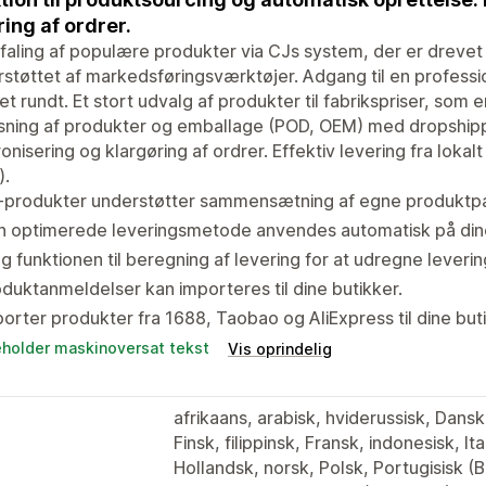
ring af ordrer.
aling af populære produkter via CJs system, der er drevet
støttet af markedsføringsværktøjer. Adgang til en profess
t rundt. Et stort udvalg af produkter til fabrikspriser, som er k
sning af produkter og emballage (POD, OEM) med dropshippin
onisering og klargøring af ordrer. Effektiv levering fra lokal
).
-produkter understøtter sammensætning af egne produktp
n optimerede leveringsmetode anvendes automatisk på dine
g funktionen til beregning af levering for at udregne leveri
duktanmeldelser kan importeres til dine butikker.
orter produkter fra 1688, Taobao og AliExpress til dine but
eholder maskinoversat tekst
Vis oprindelig
afrikaans, arabisk, hviderussisk, Dans
Finsk, filippinsk, Fransk, indonesisk, I
Hollandsk, norsk, Polsk, Portugisisk (Br