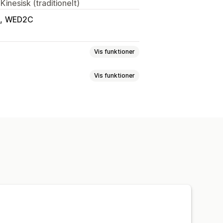
Kinesisk (traditionelt)
WED2C
Vis funktioner
Vis funktioner
Hus og have
Sundhed og skønhed
g spil
Sportsprodukter
ge
Designværktøjer
v og kontor
rsonlig tilpasning
Sko
Glasvarer
Højtidsgaver
Global klargøring