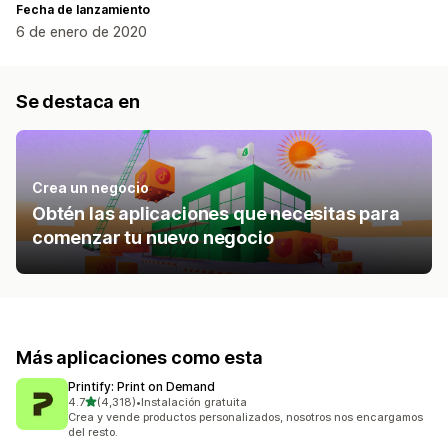
Fecha de lanzamiento
6 de enero de 2020
Se destaca en
Crea un negocio
Obtén las aplicaciones que necesitas para
comenzar tu nuevo negocio
Más aplicaciones como esta
Printify: Print on Demand
de 5 estrellas
4.7
(4,318)
•
Instalación gratuita
4318 reseñas en total
Crea y vende productos personalizados, nosotros nos encargamos
del resto.