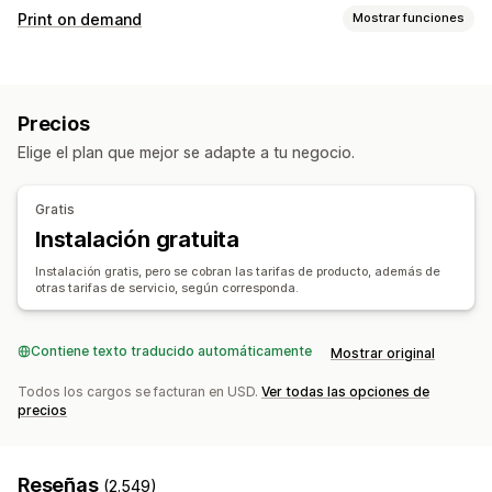
Productos que puedes adquirir
Print on demand
Mostrar funciones
Ropa y accesorios
Maletas y equipaje
Hogar y jardín
Personalización de productos
Salud y belleza
Electrónica
Arte y manualidades
Etiquetas privadas
Embalaje personalizado
Juguetes y juegos
Productos deportivos
Precios
Herramientas de diseño
Generador de prototipos
Productos para mascotas
Muebles
Negocio y oficina
Elige el plan que mejor se adapte a tu negocio.
Embalajes
Personalización
Plantillas personalizadas
Sucursales de abastecimiento
Productos
Alemania
China
Estados Unidos
Reino Unido
Gratis
Bolsos
Mantas
Vestimenta
Sombreros
Zapatos
Instalación gratuita
Cristalería
Regalos navideños
Productos para mascotas
Instalación gratis, pero se cobran las tarifas de producto, además de
Ecológico
otras tarifas de servicio, según corresponda.
Opciones de envío
Envío masivo
Contiene texto traducido automáticamente
Envío personalizado
Preparación general
Mostrar original
Actualizaciones en tiempo real
Seguimiento de pedidos
Todos los cargos se facturan en USD.
Ver todas las opciones de
precios
Reseñas
(2.549)