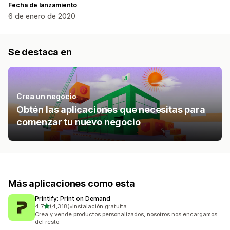
Fecha de lanzamiento
6 de enero de 2020
Se destaca en
Crea un negocio
Obtén las aplicaciones que necesitas para
comenzar tu nuevo negocio
Más aplicaciones como esta
Printify: Print on Demand
de 5 estrellas
4.7
(4,318)
•
Instalación gratuita
4318 reseñas en total
Crea y vende productos personalizados, nosotros nos encargamos
del resto.