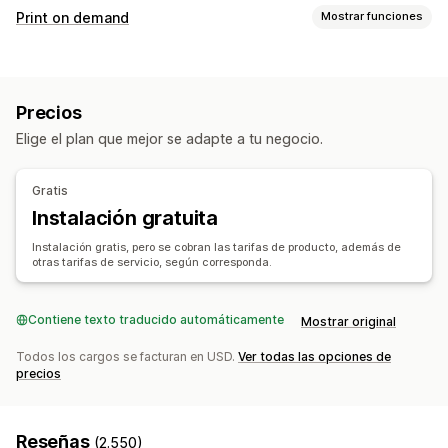
Productos que puedes adquirir
Print on demand
Mostrar funciones
Ropa y accesorios
Maletas y equipaje
Hogar y jardín
Personalización de productos
Salud y belleza
Electrónica
Arte y manualidades
Etiquetas privadas
Embalaje personalizado
Juguetes y juegos
Productos deportivos
Precios
Herramientas de diseño
Generador de prototipos
Productos para mascotas
Muebles
Negocio y oficina
Elige el plan que mejor se adapte a tu negocio.
Embalajes
Personalización
Plantillas personalizadas
Sucursales de abastecimiento
Productos
Alemania
China
Estados Unidos
Reino Unido
Gratis
Bolsos
Mantas
Vestimenta
Sombreros
Zapatos
Instalación gratuita
Cristalería
Regalos navideños
Productos para mascotas
Instalación gratis, pero se cobran las tarifas de producto, además de
Ecológico
otras tarifas de servicio, según corresponda.
Opciones de envío
Envío masivo
Contiene texto traducido automáticamente
Envío personalizado
Preparación general
Mostrar original
Actualizaciones en tiempo real
Seguimiento de pedidos
Todos los cargos se facturan en USD.
Ver todas las opciones de
precios
Reseñas
(2.550)