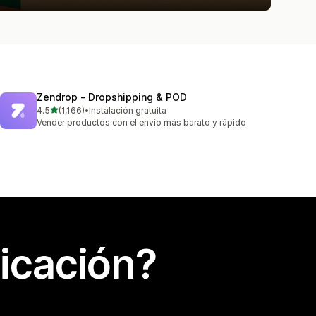
Zendrop ‑ Dropshipping & POD
de 5 estrellas
4.5
(1,166)
•
Instalación gratuita
1166 reseñas en total
Vender productos con el envío más barato y rápido
icación?