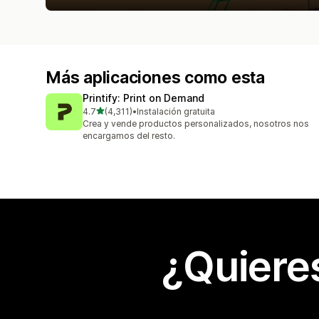
Más aplicaciones como esta
Printify: Print on Demand
de 5 estrellas
4.7
(4,311)
•
Instalación gratuita
4311 reseñas en total
Crea y vende productos personalizados, nosotros nos
encargamos del resto.
¿Quiere