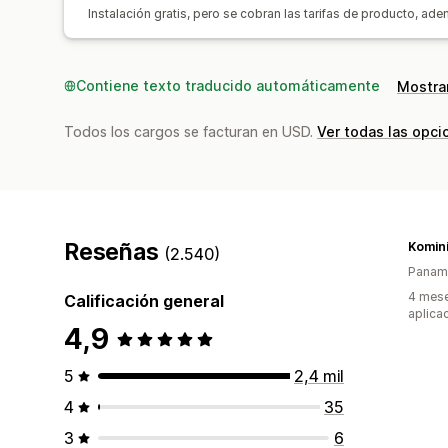
Instalación gratis, pero se cobran las tarifas de producto, ad
Contiene texto traducido automáticamente
Mostrar
Todos los cargos se facturan en USD.
Ver todas las opci
Reseñas
Komin
(2.540)
Panam
4 mese
Calificación general
aplica
4,9
5
2,4 mil
4
35
3
6