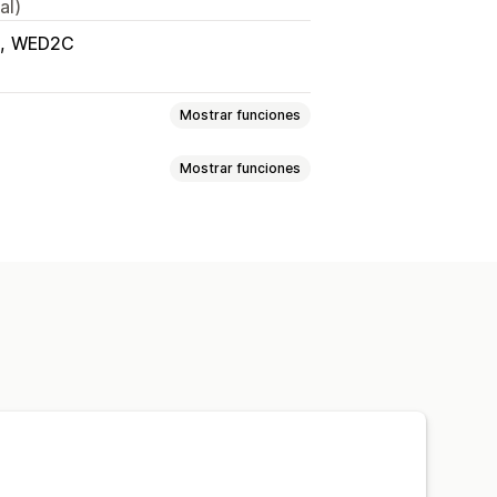
al)
WED2C
Mostrar funciones
Mostrar funciones
e
Hogar y jardín
Salud y belleza
uetes y juegos
lizado
Herramientas de diseño
a mascotas
Muebles
Personalización
no Unido
os
Zapatos
Cristalería
ascotas
Ecológico
reparación general