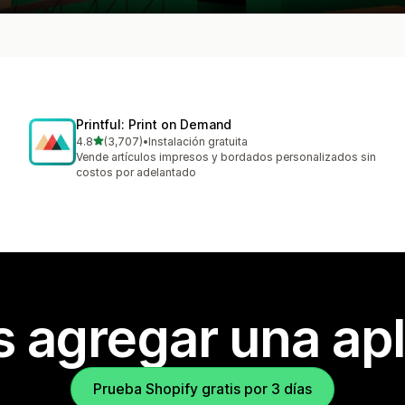
Printful: Print on Demand
de 5 estrellas
4.8
(3,707)
•
Instalación gratuita
3707 reseñas en total
Vende artículos impresos y bordados personalizados sin
costos por adelantado
s agregar una apl
Prueba Shopify gratis por 3 días