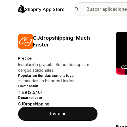
Shopify App Store
Galer
CJdropshipping: Much
Faster
Precios
Instalación gratuita. Se pueden aplicar
cargos adicionales.
Popular en tiendas como la tuya
Ubicadas en Estados Unidos
Calificación
4,9
(2.540)
Desarrollador
CJDropshipping
Instalar
Func