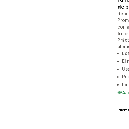
de p
Reco
Promo
con a
tu ti
Práct
almac
Los
El 
Usa
Pue
Imp
Con
Idiom