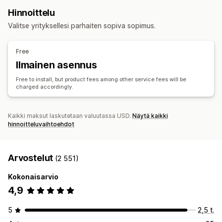
Kaupan omat tuotemerkit
Mukautettu pakkaus
Taide ja käsityö
Lelut ja pelit
Urheilutuotteet
Hinnoittelu
Suunnittelutyökalut
Mallien luomistyökalu
Lemmikkieläintuotteet
Huonekalut
Yritykset ja toimistot
Valitse yrityksellesi parhaiten sopiva sopimus.
Pakkaukseen lisättävät tuotteet
Yksilöinti
Hankintasijainnit
Mukautetut mallit
Kiina
Saksa
Yhdistynyt kuningaskunta
Yhdysvallat
Free
Tuotteet
Ilmainen asennus
Laukut
Huovat
Vaatteet
Hatut
Kengät
Juoma-astiat
Free to install, but product fees among other service fees will be
Joululahjat
Lemmikkieläintuotteet
Ympäristöystävällinen
charged accordingly.
Toimitusvaihtoehdot
Irtotavarakuljetus
Mukautettu toimitus
Globaali toimitus
Kaikki maksut laskutetaan valuutassa USD.
Näytä kaikki
hinnoitteluvaihtoehdot
Reaaliaikaiset päivitykset
Tilausten seuranta
Arvostelut
(2 551)
Kokonaisarvio
4,9
5
2,5 t.