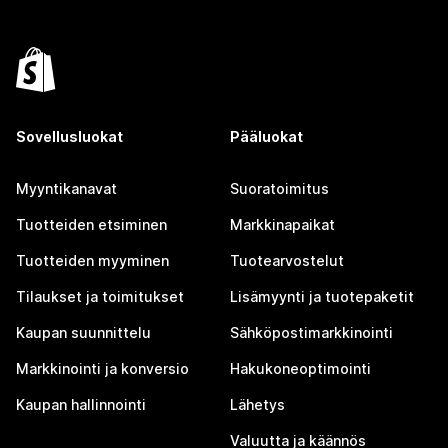
Sovellusluokat
Pääluokat
Myyntikanavat
Suoratoimitus
Tuotteiden etsiminen
Markkinapaikat
Tuotteiden myyminen
Tuotearvostelut
Tilaukset ja toimitukset
Lisämyynti ja tuotepaketit
Kaupan suunnittelu
Sähköpostimarkkinointi
Markkinointi ja konversio
Hakukoneoptimointi
Kaupan hallinnointi
Lähetys
Valuutta ja käännös