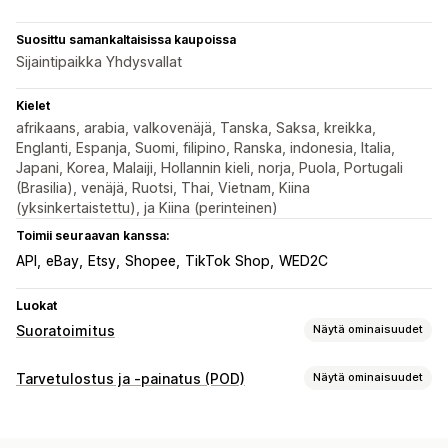
Suosittu samankaltaisissa kaupoissa
Sijaintipaikka Yhdysvallat
Kielet
afrikaans, arabia, valkovenäjä, Tanska, Saksa, kreikka,
Englanti, Espanja, Suomi, filipino, Ranska, indonesia, Italia,
Japani, Korea, Malaiji, Hollannin kieli, norja, Puola, Portugali
(Brasilia), venäjä, Ruotsi, Thai, Vietnam, Kiina
(yksinkertaistettu), ja Kiina (perinteinen)
Toimii seuraavan kanssa:
API
eBay
Etsy
Shopee
TikTok Shop
WED2C
Luokat
Suoratoimitus
Näytä ominaisuudet
Myytävät tuotteet
Tarvetulostus ja -painatus (POD)
Näytä ominaisuudet
Vaatteet ja asusteet
Laukut ja matkalaukut
Tuotteen muokkaus
Koti ja puutarha
Terveys ja kauneus
Elektroniikka