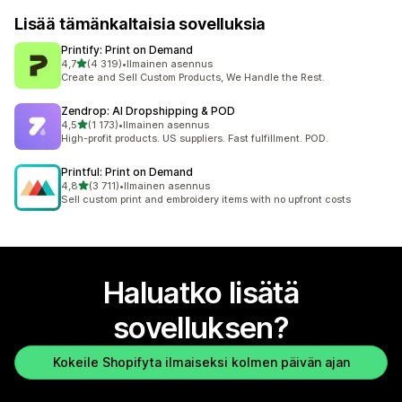
Lisää tämänkaltaisia sovelluksia
Printify: Print on Demand
/ 5 tähteä
4,7
(4 319)
•
Ilmainen asennus
4319 arvostelua yhteensä
Create and Sell Custom Products, We Handle the Rest.
Zendrop: AI Dropshipping & POD
/ 5 tähteä
4,5
(1 173)
•
Ilmainen asennus
1173 arvostelua yhteensä
High-profit products. US suppliers. Fast fulfillment. POD.
Printful: Print on Demand
/ 5 tähteä
4,8
(3 711)
•
Ilmainen asennus
3711 arvostelua yhteensä
Sell custom print and embroidery items with no upfront costs
Haluatko lisätä
sovelluksen?
Kokeile Shopifyta ilmaiseksi kolmen päivän ajan