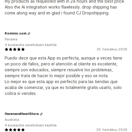
my products as requested with in 24 hours and the best price.
Also the Ai integration works flawlessly. drop shipping has
come along way and im glad i found CJ Dropshipping
Kominic.com
Panama
4 kuukautta sovelluksen käyttöä
25. heinäkuu 2026
Puedo decir que esta App es perfecta, aunque a veces tiene
un poco de fallos, pero el atención al cliente es excelente,
siempre son educados, siempre resuelve los problemas,
siempre trata de hacer lo mejor posible y eso se nota.
Lo mejor es que esta app es perfecto para las tiendas que
acaba de comenzar, ya que es totalmente gratis usarlo, solo
cobra si vendes.
HavenandHeartStore
Australia
4 kuukautta sovelluksen käyttöä
20. heinäkuu 2026