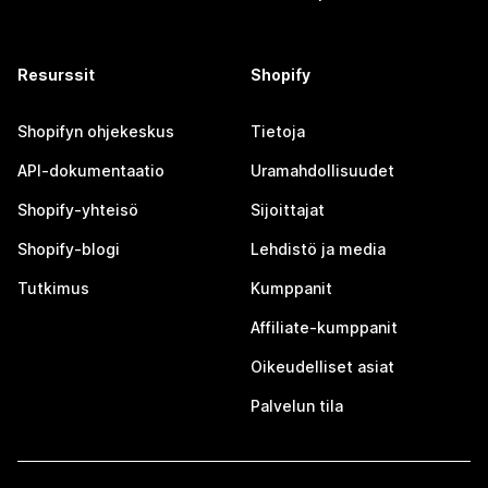
Resurssit
Shopify
Shopifyn ohjekeskus
Tietoja
API-dokumentaatio
Uramahdollisuudet
Shopify-yhteisö
Sijoittajat
Shopify-blogi
Lehdistö ja media
Tutkimus
Kumppanit
Affiliate-kumppanit
Oikeudelliset asiat
Palvelun tila