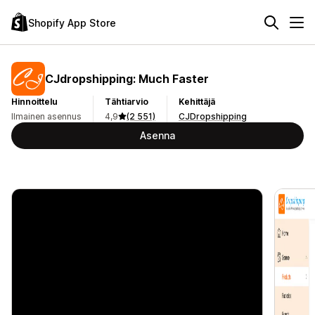
Shopify App Store
CJdropshipping: Much Faster
Hinnoittelu
Tähtiarvio
Kehittäjä
Ilmainen asennus
4,9
(2 551)
CJDropshipping
Asenna