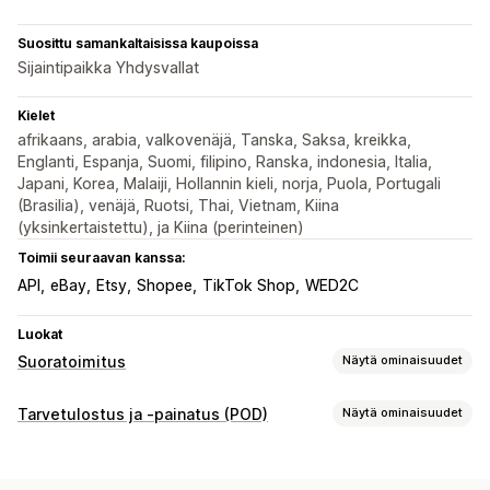
Suosittu samankaltaisissa kaupoissa
Sijaintipaikka Yhdysvallat
Kielet
afrikaans, arabia, valkovenäjä, Tanska, Saksa, kreikka,
Englanti, Espanja, Suomi, filipino, Ranska, indonesia, Italia,
Japani, Korea, Malaiji, Hollannin kieli, norja, Puola, Portugali
(Brasilia), venäjä, Ruotsi, Thai, Vietnam, Kiina
(yksinkertaistettu), ja Kiina (perinteinen)
Toimii seuraavan kanssa:
API
eBay
Etsy
Shopee
TikTok Shop
WED2C
Luokat
Suoratoimitus
Näytä ominaisuudet
Myytävät tuotteet
Tarvetulostus ja -painatus (POD)
Näytä ominaisuudet
Vaatteet ja asusteet
Laukut ja matkalaukut
Tuotteen muokkaus
Koti ja puutarha
Terveys ja kauneus
Elektroniikka