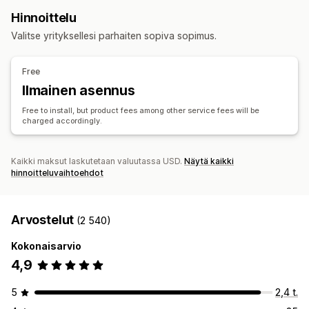
Kaupan omat tuotemerkit
Mukautettu pakkaus
Taide ja käsityö
Lelut ja pelit
Urheilutuotteet
Hinnoittelu
Suunnittelutyökalut
Mallien luomistyökalu
Lemmikkieläintuotteet
Huonekalut
Yritykset ja toimistot
Valitse yrityksellesi parhaiten sopiva sopimus.
Pakkaukseen lisättävät tuotteet
Yksilöinti
Hankintasijainnit
Mukautetut mallit
Kiina
Saksa
Yhdistynyt kuningaskunta
Yhdysvallat
Free
Tuotteet
Ilmainen asennus
Laukut
Huovat
Vaatteet
Hatut
Kengät
Juoma-astiat
Free to install, but product fees among other service fees will be
Joululahjat
Lemmikkieläintuotteet
Ympäristöystävällinen
charged accordingly.
Toimitusvaihtoehdot
Irtotavarakuljetus
Mukautettu toimitus
Globaali toimitus
Kaikki maksut laskutetaan valuutassa USD.
Näytä kaikki
hinnoitteluvaihtoehdot
Reaaliaikaiset päivitykset
Tilausten seuranta
Arvostelut
(2 540)
Kokonaisarvio
4,9
5
2,4 t.