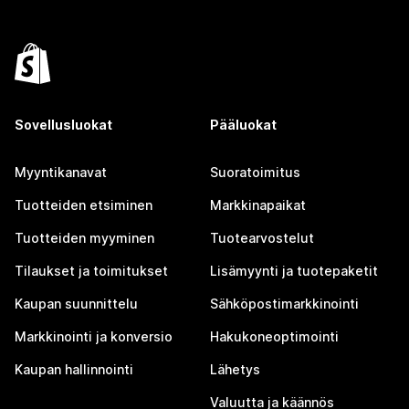
Sovellusluokat
Pääluokat
Myyntikanavat
Suoratoimitus
Tuotteiden etsiminen
Markkinapaikat
Tuotteiden myyminen
Tuotearvostelut
Tilaukset ja toimitukset
Lisämyynti ja tuotepaketit
Kaupan suunnittelu
Sähköpostimarkkinointi
Markkinointi ja konversio
Hakukoneoptimointi
Kaupan hallinnointi
Lähetys
Valuutta ja käännös