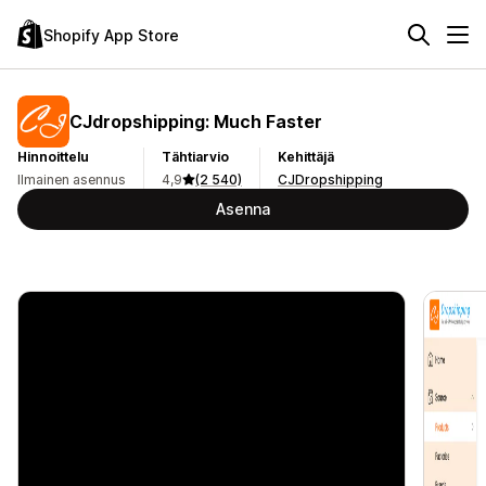
Shopify App Store
CJdropshipping: Much Faster
Hinnoittelu
Tähtiarvio
Kehittäjä
Ilmainen asennus
4,9
(2 540)
CJDropshipping
Asenna