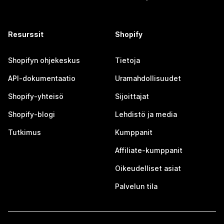
Resurssit
Shopify
Shopifyn ohjekeskus
Tietoja
API-dokumentaatio
Uramahdollisuudet
Shopify-yhteisö
Sijoittajat
Shopify-blogi
Lehdistö ja media
Tutkimus
Kumppanit
Affiliate-kumppanit
Oikeudelliset asiat
Palvelun tila