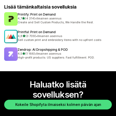
Lisää tämänkaltaisia sovelluksia
Printify: Print on Demand
/ 5 tähteä
4,7
(4 314)
•
Ilmainen asennus
4314 arvostelua yhteensä
Create and Sell Custom Products, We Handle the Rest.
Printful: Print on Demand
/ 5 tähteä
4,8
(3 709)
•
Ilmainen asennus
3709 arvostelua yhteensä
Sell custom print and embroidery items with no upfront costs
Zendrop: AI Dropshipping & POD
/ 5 tähteä
4,5
(1 166)
•
Ilmainen asennus
1166 arvostelua yhteensä
High-profit products. US suppliers. Fast fulfillment. POD.
Haluatko lisätä
sovelluksen?
Kokeile Shopifyta ilmaiseksi kolmen päivän ajan