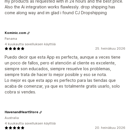
my products as requested with in 24 hours and the best price.
Also the Ai integration works flawlessly. drop shipping has
come along way and im glad i found CJ Dropshipping
Kominic.com
Panama
4 kuukautta sovelluksen käyttöä
25. heinäkuu 2026
Puedo decir que esta App es perfecta, aunque a veces tiene
un poco de fallos, pero el atención al cliente es excelente,
siempre son educados, siempre resuelve los problemas,
siempre trata de hacer lo mejor posible y eso se nota.
Lo mejor es que esta app es perfecto para las tiendas que
acaba de comenzar, ya que es totalmente gratis usarlo, solo
cobra si vendes.
HavenandHeartStore
Australia
4 kuukautta sovelluksen käyttöä
20. heinäkuu 2026