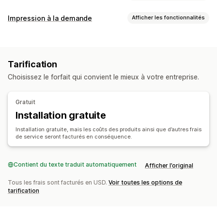
Les produits que vous pouvez vendre
Impression à la demande
Afficher les fonctionnalités
Vêtements et accessoires
Sacs et bagages
Personnalisation de produit
Maison et jardin
Santé et beauté
Électronique
Étiquettes de marque privée
Emballage personnalisé
Art et loisirs créatifs
Jouets et jeux
Articles de sport
Tarification
Outils de conception
Générateur de maquette
Produits pour animaux
Mobilier
Entreprises et bureaux
Choisissez le forfait qui convient le mieux à votre entreprise.
Encarts informatifs
Personnalisation
Emplacements d’approvisionnement
Modèles personnalisés
Allemagne
Chine
Royaume-Uni
États-Unis
Gratuit
Produits
Installation gratuite
Sacs
Couvertures et plaids
Vêtements
Chapeaux
Installation gratuite, mais les coûts des produits ainsi que d’autres frais
Chaussures
Verres et tasses
Cadeaux pour les fêtes
de service seront facturés en conséquence.
Produits pour animaux
Éco-responsable
Options d’expédition
Contient du texte traduit automatiquement
Afficher l’original
Expédition groupée
Expédition personnalisée
Tous les frais sont facturés en USD.
Voir toutes les options de
Traitement des commandes à l’international
tarification
Mises à jour en temps réel
Suivi des commandes