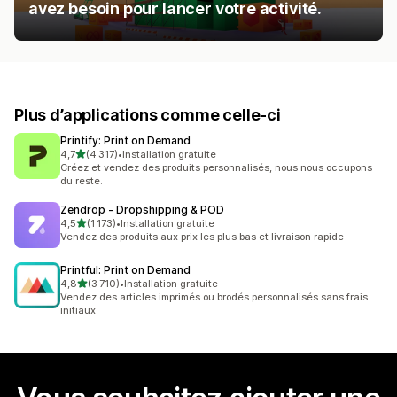
avez besoin pour lancer votre activité.
Plus d’applications comme celle-ci
Printify: Print on Demand
étoile(s) sur 5
4,7
(4 317)
•
Installation gratuite
4317 avis au total
Créez et vendez des produits personnalisés, nous nous occupons
du reste.
Zendrop ‑ Dropshipping & POD
étoile(s) sur 5
4,5
(1 173)
•
Installation gratuite
1173 avis au total
Vendez des produits aux prix les plus bas et livraison rapide
Printful: Print on Demand
étoile(s) sur 5
4,8
(3 710)
•
Installation gratuite
3710 avis au total
Vendez des articles imprimés ou brodés personnalisés sans frais
initiaux