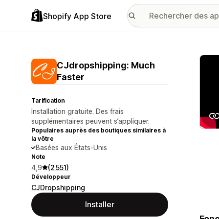
Shopify App Store
Galer
CJdropshipping: Much
Faster
Tarification
Installation gratuite. Des frais
supplémentaires peuvent s’appliquer.
Populaires auprès des boutiques similaires à
la vôtre
Basées aux États-Unis
Note
4,9
(2 551)
Développeur
CJDropshipping
Installer
Fonc