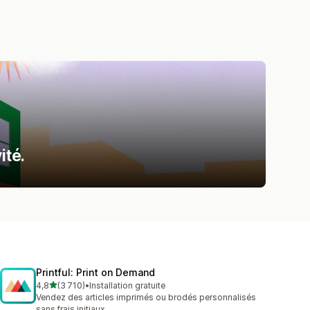
ité.
Printful: Print on Demand
étoile(s) sur 5
4,8
(3 710)
•
Installation gratuite
3710 avis au total
Vendez des articles imprimés ou brodés personnalisés
sans frais initiaux