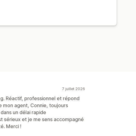
onnalisée
tional
Mises à jour en temps réel
7 juillet 2026
g. Réactif, professionnel et répond
e mon agent, Connie, toujours
dans un délai rapide
 est sérieux et je me sens accompagné
. Merci !