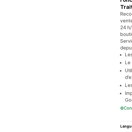
Trai
Reco
vente
24 h/
bouti
Servi
depui
Les
Le
Uti
d’e
Les
Imp
Go
Con
Langu