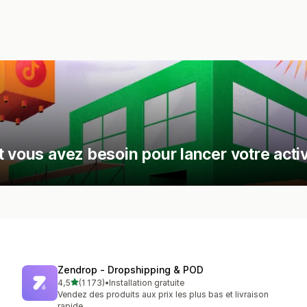
 vous avez besoin pour lancer votre activ
Zendrop ‑ Dropshipping & POD
étoile(s) sur 5
4,5
(1 173)
•
Installation gratuite
1173 avis au total
Vendez des produits aux prix les plus bas et livraison
rapide