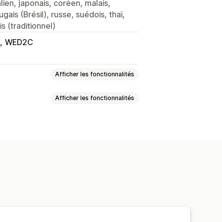
talien, japonais, coréen, malais,
ais (Brésil), russe, suédois, thaï,
is (traditionnel)
WED2C
Afficher les fonctionnalités
Afficher les fonctionnalités
agages
Maison et jardin
loisirs créatifs
Jouets et jeux
ge personnalisé
aux
Mobilier
Entreprises et bureaux
 maquette
Encarts informatifs
sés
ts-Unis
ts
Chapeaux
Chaussures
tes
Produits pour animaux