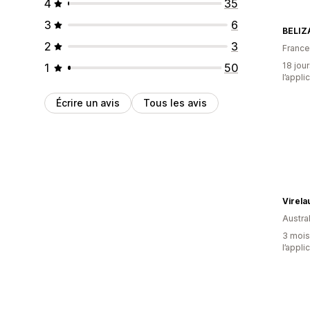
4
35
3
6
BELIZ
2
3
France
18 jour
1
50
l’appli
Écrire un avis
Tous les avis
Virela
Austral
3 mois 
l’appli