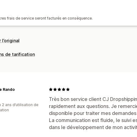
Options d’expédition
utres frais de service seront facturés en conséquence.
Expédition groupée
Expédition pers
Traitement des commandes à l’interna
Suivi des commandes
 l’original
ns de tarification
te Rando
Très bon service client CJ Dropshippin
 2 ans d’utilisation de
rapidement aux questions. Je remerci
cation
disponible pour traiter mes demandes 
La communication est fluide, le suivi
dans le développement de mon activité