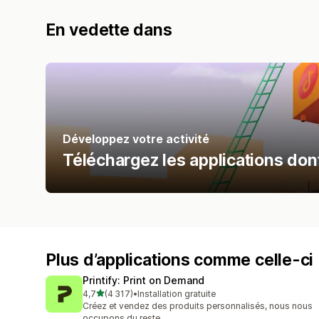
En vedette dans
Développez votre activité
Téléchargez les applications dont
Plus d’applications comme celle-ci
Printify: Print on Demand
étoile(s) sur 5
4,7
(4 317)
•
Installation gratuite
4317 avis au total
Créez et vendez des produits personnalisés, nous nous
occupons du reste.