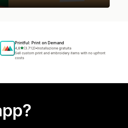
Printful: Print on Demand
stelle su 5
4,8
(3.712)
•
Installazione gratuita
3712 recensioni totali
Sell custom print and embroidery items with no upfront
costs
app?