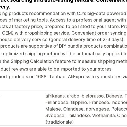
very.
ding products recommendation with CJ's big-data powered 
ces of marketing tools. Access to a professional agent with 
cts at factory price, prepared to be listed to your store. 
 OEM) with dropshipping service. Convenient order syncing & 
ouse delivery service (general delivery time of 2-3 days).
products are supportive of DIY bundle products combinatio
 optimized shipping method will be automatically applied t
 the Shipping Calculation feature to measure shipping meth
duct reviews are able to be imported to your stores.
ort products on 1688, Taobao, AliExpress to your stores vi
e
afrikaans. arabo. bielorusso. Danese.
Finlandese. filippino. Francese. indon
Malese. Olandese. norvegese. Polacco.
Svedese. Tailandese. Vietnamita. Cine
(tradizionale)