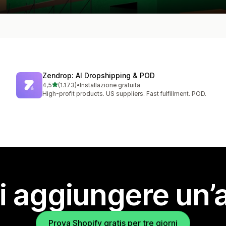
Zendrop: AI Dropshipping & POD
stelle su 5
4,5
(1.173)
•
Installazione gratuita
1173 recensioni totali
High-profit products. US suppliers. Fast fulfillment. POD.
i aggiungere un’
Prova Shopify gratis per tre giorni