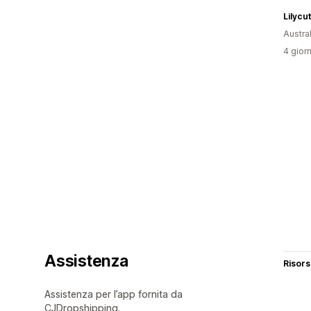
Lilycu
Austral
4 giorn
Assistenza
Risor
Assistenza per l’app fornita da
CJDropshipping.