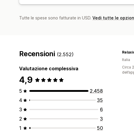
Tutte le spese sono fatturate in USD.
Vedi tutte le opzion
Recensioni
Relaxi
(2.552)
Italia
Circa 2
Valutazione complessiva
dell’ap
4,9
5
2.458
4
35
3
6
2
3
1
50