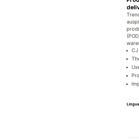
deli
Tren
auspi
produ
(POD,
wareh
CJ 
The
Use
Pro
Imp
Lingu