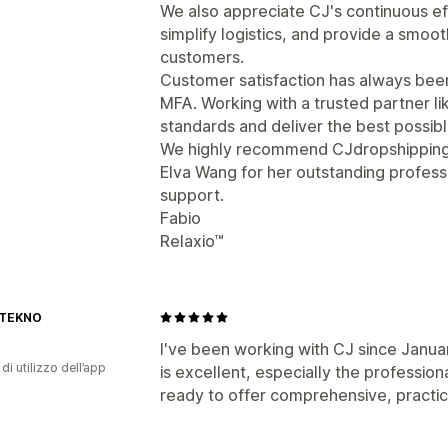
We also appreciate CJ's continuous eff
simplify logistics, and provide a smoo
customers.
Customer satisfaction has always been
MFA. Working with a trusted partner li
standards and deliver the best possib
We highly recommend CJdropshipping a
Elva Wang for her outstanding profess
support.
Fabio
Relaxio™
 TEKNO
I've been working with CJ since Januar
di utilizzo dell’app
is excellent, especially the professio
ready to offer comprehensive, practic