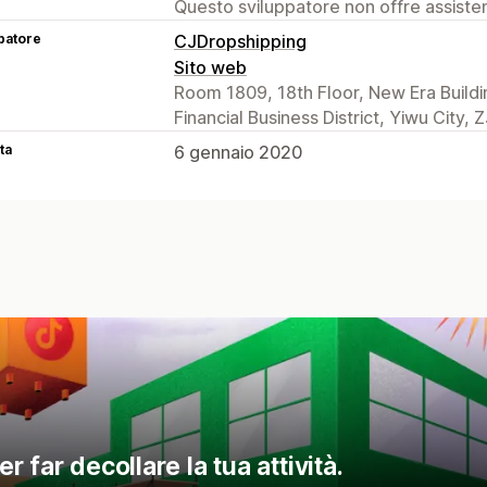
Questo sviluppatore non offre assistenz
patore
CJDropshipping
Sito web
Room 1809, 18th Floor, New Era Building
Financial Business District, Yiwu City,
ta
6 gennaio 2020
r far decollare la tua attività.