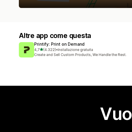
Altre app come questa
Printify: Print on Demand
stelle su 5
4,7
(4.322)
•
Installazione gratuita
4322 recensioni totali
Create and Sell Custom Products, We Handle the Rest.
Vuo