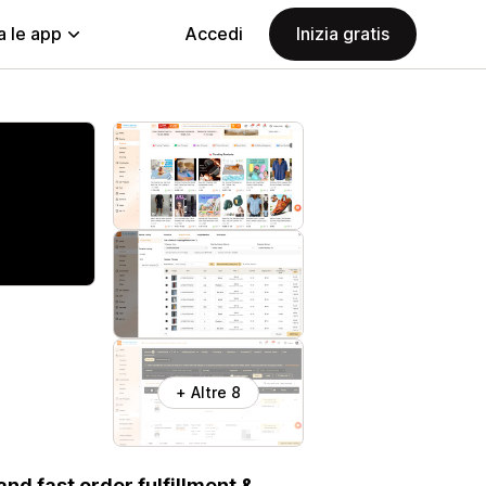
a le app
Accedi
Inizia gratis
+ Altre 8
nd fast order fulfillment &