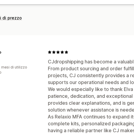
Aggiornamenti in tempo reale
Monito
i di prezzo
o
CJdropshipping has become a valuable
 mesi di utilizzo
From product sourcing and order fulfil
p
projects, CJ consistently provides a re
supports our operational needs and lo
We would especially like to thank Elva
patience, dedication, and exceptional
provides clear explanations, and is ge
solution whenever assistance is need
As Relaxio MFA continues to expand it
complete kits, personalized packaging,
having a reliable partner like CJ make