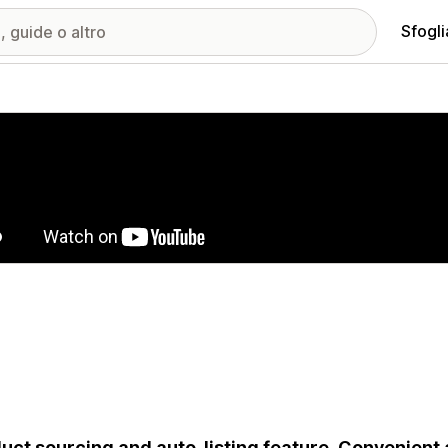
Sfogli
ria immagini in evidenza
uct sourcing and auto-listing feature. Convenient a