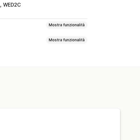
WED2C
Mostra funzionalità
Mostra funzionalità
aligie
Casa e giardino
artigianato
Giochi e giocattoli
lizzato
Strumenti di progettazione
mali domestici
Arredamento
allaggio
Personalizzazione
iti
elli
Scarpe
vande
Regali per le feste
iendly
sonalizzata
Evasione ordini globale