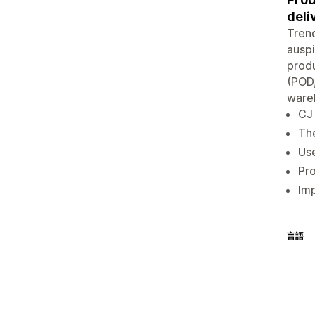
deli
Tren
auspi
produ
(POD,
wareh
CJ 
The
Use
Pro
Imp
言語