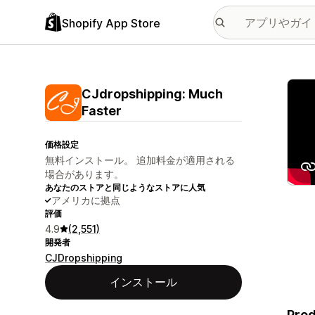
Shopify App Store
特集
CJdropshipping: Much
Faster
価格設定
無料インストール。 追加料金が適用される
場合があります。
あなたのストアと同じようなストアに人気
アメリカに拠点
評価
4.9
(2,551)
開発者
CJDropshipping
インストール
Prod