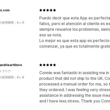
ic.com
Puedo decir que esta App es perfecta
の使用期間：4ヶ月
fallos, pero el atención al cliente es
siempre resuelve los problemas, siemp
eso se nota.
Lo mejor es que esta app es perfecto
comenzar, ya que es totalmente gratis
andHeartStore
トラリア
Connie was fantastic in assisting me in 
の使用期間：4ヶ月
product that did not ship to the UK. 
processed a manual order for me, so 
they ordered. I was feeling very stres
assistance in addressing the issue me
and I have less stress. Thank you Con