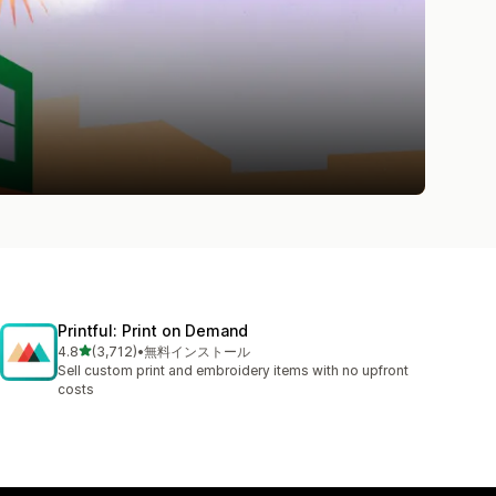
Printful: Print on Demand
5つ星中
4.8
(3,712)
•
無料インストール
合計レビュー数：3712件
Sell custom print and embroidery items with no upfront
costs