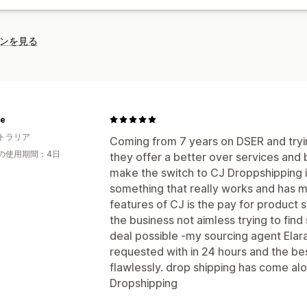
ンを見る
te
トラリア
Coming from 7 years on DSER and tryin
の使用期間：4日
they offer a better over services and b
make the switch to CJ Droppshipping i
something that really works and has my
features of CJ is the pay for product 
the business not aimless trying to find
deal possible -my sourcing agent Elar
requested with in 24 hours and the bes
flawlessly. drop shipping has come al
Dropshipping