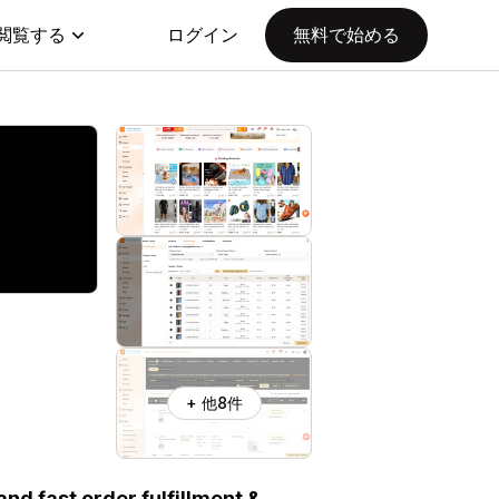
閲覧する
ログイン
無料で始める
+ 他8件
nd fast order fulfillment &