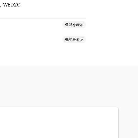
WED2C
機能を表示
機能を表示
ケース
インテリア・園芸品
ト
おもちゃ・ゲーム
スポーツ用品
ジ
デザインツール
ーソナライズ
カスタムテンプレート
靴
グラス・カップ
ホリデーギフト
ルフィルメント
リアルタイム更新