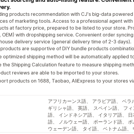
very.
ding products recommendation with CJ's big-data powered 
ces of marketing tools. Access to a professional agent with 
cts at factory price, prepared to be listed to your store. 
 OEM) with dropshipping service. Convenient order syncing & 
ouse delivery service (general delivery time of 2-3 days).
products are supportive of DIY bundle products combinatio
 optimized shipping method will be automatically applied t
 the Shipping Calculation feature to measure shipping meth
duct reviews are able to be imported to your stores.
ort products on 1688, Taobao, AliExpress to your stores vi
アフリカーンス語、 アラビア語、 ベラ
ギリシャ語、 英語、 スペイン語、 フ
語、 インドネシア語、 イタリア語、 日
語、 ノルウェー語、 ポーランド語、 ポ
ウェーデン語、 タイ語、 ベトナム語、 中