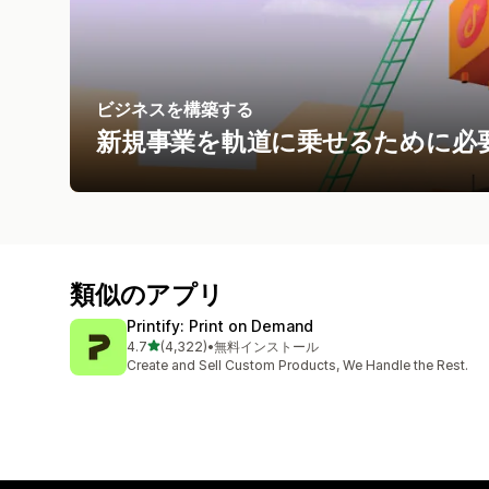
ビジネスを構築する
新規事業を軌道に乗せるために必
類似のアプリ
Printify: Print on Demand
5つ星中
4.7
(4,322)
•
無料インストール
合計レビュー数：4322件
Create and Sell Custom Products, We Handle the Rest.