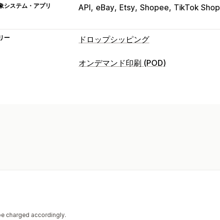
象システム・アプリ
API
eBay
Etsy
Shopee
TikTok Shop
リー
ドロップシッピング
販売可能な商品
オンデマンド印刷 (POD)
衣料品・アクセサリー
バッグ・スーツ
商品のカスタマイズ
健康・美容
電化製品
アート・クラフ
プライベートラベル
カスタムパッケー
ペット用品
家具
ビジネス・事務用品
モックアップジェネレーター
同梱
パ
調達ロケーション
商品
アメリカ合衆国
イギリス
ドイツ
中国
バッグ
ブランケット
アパレル
帽子
ペット用品
エコフレンドリー
配送オプション
一括配送
カスタム配送
グローバルフ
注文追跡
 be charged accordingly.