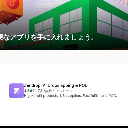
要なアプリを手に入れましょう。
Zendrop: AI Dropshipping & POD
5つ星中
4.5
(1,173)
•
無料インストール
合計レビュー数：1173件
High-profit products. US suppliers. Fast fulfillment. POD.