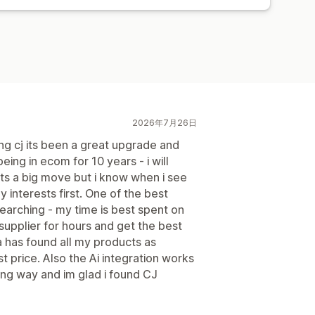
2026年7月26日
g cj its been a great upgrade and
eing in ecom for 10 years - i will
ts a big move but i know when i see
 interests first. One of the best
searching - my time is best spent on
 supplier for hours and get the best
a has found all my products as
t price. Also the Ai integration works
ong way and im glad i found CJ