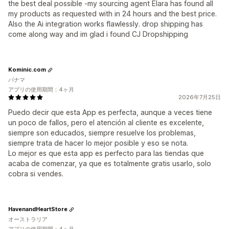
the best deal possible -my sourcing agent Elara has found all
my products as requested with in 24 hours and the best price.
Also the Ai integration works flawlessly. drop shipping has
come along way and im glad i found CJ Dropshipping
Kominic.com
パナマ
アプリの使用期間：4ヶ月
2026年7月25日
Puedo decir que esta App es perfecta, aunque a veces tiene
un poco de fallos, pero el atención al cliente es excelente,
siempre son educados, siempre resuelve los problemas,
siempre trata de hacer lo mejor posible y eso se nota.
Lo mejor es que esta app es perfecto para las tiendas que
acaba de comenzar, ya que es totalmente gratis usarlo, solo
cobra si vendes.
HavenandHeartStore
オーストラリア
アプリの使用期間：4ヶ月