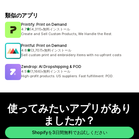
類似のアプリ
Printify: Print on Demand
5つ星中
4.7
(4,311)
•
無料インストール
合計レビュー数：4311件
Create and Sell Custom Products, We Handle the Rest.
Printful: Print on Demand
5つ星中
4.8
(3,707)
•
無料インストール
合計レビュー数：3707件
Sell custom print and embroidery items with no upfront costs
Zendrop: AI Dropshipping & POD
5つ星中
4.5
(1,166)
•
無料インストール
合計レビュー数：1166件
High-profit products. US suppliers. Fast fulfillment. POD.
使ってみたいアプリがあり
ましたか？
Shopifyを3日間無料でお試しください