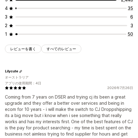
4
35
3
6
2
3
1
50
レビューを書く
すべてのレビュー
Lilycute
オーストラリア
アプリの使用期間：4日
2026年7月26日
Coming from 7 years on DSER and trying cj its been a great
upgrade and they offer a better over services and being in
ecom for 10 years - i will make the switch to CJ Droppshipping
its a big move but i know when i see something that really
works and has my interests first. One of the best features of CJ
is the pay for product searching - my time is best spent on the
business not aimless trying to find supplier for hours and get