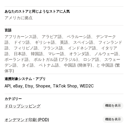
あなたのストアと同じようなストアに人気
アメリカに拠点
言語
アフリカーンス語、 アラビア語、 ベラルーシ語、 デンマーク
語、 ドイツ語、 ギリシャ語、 英語、 スペイン語、 フィンランド
語、 フィリピノ語、 フランス語、 インドネシア語、 イタリア
語、 日本語、 韓国語、 マレー語、 オランダ語、 ノルウェー語、
ポーランド語、 ポルトガル語 (ブラジル)、 ロシア語、 スウェー
デン語、 タイ語、 ベトナム語、 中国語 (簡体字)、と 中国語 (繁
体字)
連携対象システム・アプリ
API
eBay
Etsy
Shopee
TikTok Shop
WED2C
カテゴリー
ドロップシッピング
機能を表示
販売可能な商品
オンデマンド印刷 (POD)
機能を表示
衣料品・アクセサリー
バッグ・スーツケース