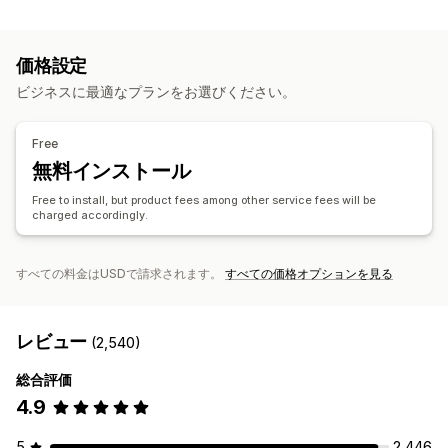
商品のカスタマイズ
インテリア・園芸品
健康・美容
電化製品
アート・クラフト
プライベートラベル
カスタムパッケージ
デザインツール
おもちゃ・ゲーム
スポーツ用品
ペット用品
家具
価格設定
モックアップジェネレーター
同梱
パーソナライズ
ビジネス・事務用品
ビジネスに最適なプランをお選びください。
カスタムテンプレート
調達ロケーション
商品
アメリカ合衆国
イギリス
ドイツ
中国
Free
バッグ
ブランケット
アパレル
帽子
靴
グラス・カップ
無料インストール
ホリデーギフト
ペット用品
エコフレンドリー
Free to install, but product fees among other service fees will be
charged accordingly.
配送オプション
一括配送
カスタム配送
グローバルフルフィルメント
リアルタイム更新
注文追跡
すべての料金はUSDで請求されます。
すべての価格オプションを見る
レビュー
(2,540)
総合評価
4.9
5
2,446