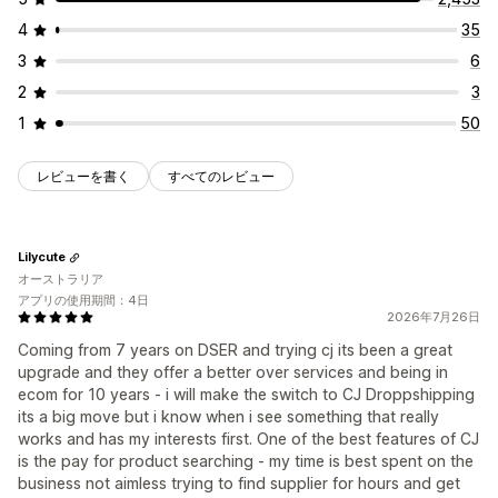
4
35
3
6
2
3
1
50
レビューを書く
すべてのレビュー
Lilycute
オーストラリア
アプリの使用期間：4日
2026年7月26日
Coming from 7 years on DSER and trying cj its been a great
upgrade and they offer a better over services and being in
ecom for 10 years - i will make the switch to CJ Droppshipping
its a big move but i know when i see something that really
works and has my interests first. One of the best features of CJ
is the pay for product searching - my time is best spent on the
business not aimless trying to find supplier for hours and get