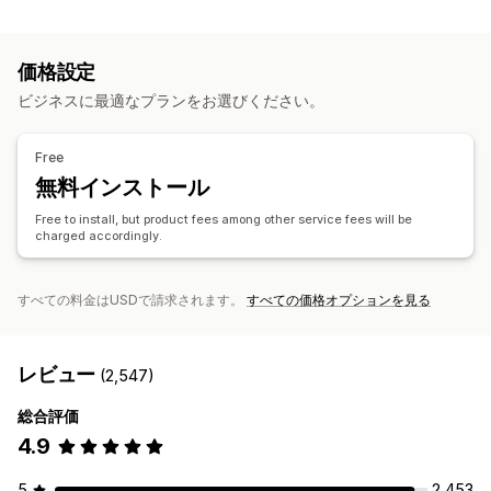
商品のカスタマイズ
インテリア・園芸品
健康・美容
電化製品
アート・クラフト
プライベートラベル
カスタムパッケージ
デザインツール
おもちゃ・ゲーム
スポーツ用品
ペット用品
家具
価格設定
モックアップジェネレーター
同梱
パーソナライズ
ビジネス・事務用品
ビジネスに最適なプランをお選びください。
カスタムテンプレート
調達ロケーション
商品
アメリカ合衆国
イギリス
ドイツ
中国
Free
バッグ
ブランケット
アパレル
帽子
靴
グラス・カップ
無料インストール
ホリデーギフト
ペット用品
エコフレンドリー
Free to install, but product fees among other service fees will be
charged accordingly.
配送オプション
一括配送
カスタム配送
グローバルフルフィルメント
リアルタイム更新
注文追跡
すべての料金はUSDで請求されます。
すべての価格オプションを見る
レビュー
(2,547)
総合評価
4.9
5
2,453