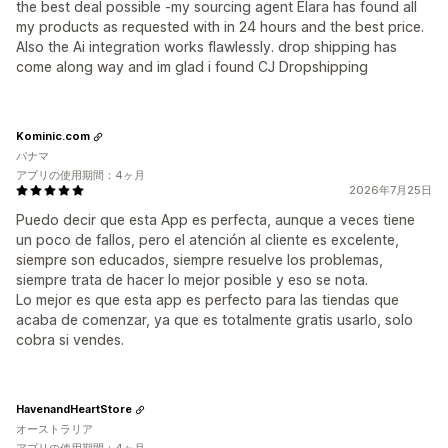
the best deal possible -my sourcing agent Elara has found all
my products as requested with in 24 hours and the best price.
Also the Ai integration works flawlessly. drop shipping has
come along way and im glad i found CJ Dropshipping
Kominic.com
パナマ
アプリの使用期間：4ヶ月
2026年7月25日
Puedo decir que esta App es perfecta, aunque a veces tiene
un poco de fallos, pero el atención al cliente es excelente,
siempre son educados, siempre resuelve los problemas,
siempre trata de hacer lo mejor posible y eso se nota.
Lo mejor es que esta app es perfecto para las tiendas que
acaba de comenzar, ya que es totalmente gratis usarlo, solo
cobra si vendes.
HavenandHeartStore
オーストラリア
アプリの使用期間：4ヶ月