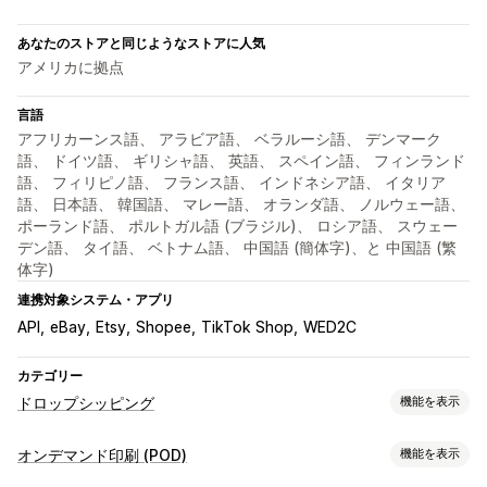
あなたのストアと同じようなストアに人気
アメリカに拠点
言語
アフリカーンス語、 アラビア語、 ベラルーシ語、 デンマーク
語、 ドイツ語、 ギリシャ語、 英語、 スペイン語、 フィンランド
語、 フィリピノ語、 フランス語、 インドネシア語、 イタリア
語、 日本語、 韓国語、 マレー語、 オランダ語、 ノルウェー語、
ポーランド語、 ポルトガル語 (ブラジル)、 ロシア語、 スウェー
デン語、 タイ語、 ベトナム語、 中国語 (簡体字)、と 中国語 (繁
体字)
連携対象システム・アプリ
API
eBay
Etsy
Shopee
TikTok Shop
WED2C
カテゴリー
ドロップシッピング
機能を表示
販売可能な商品
オンデマンド印刷 (POD)
機能を表示
衣料品・アクセサリー
バッグ・スーツケース