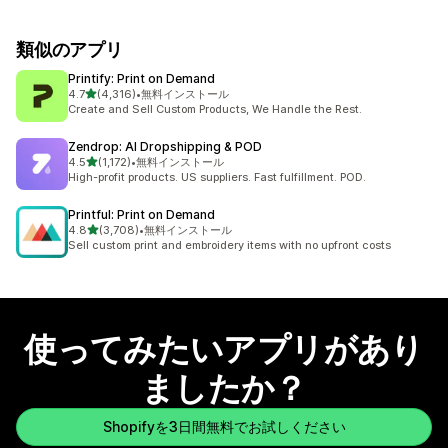
類似のアプリ
Printify: Print on Demand
5つ星中
4.7
(4,316)
•
無料インストール
合計レビュー数：4316件
Create and Sell Custom Products, We Handle the Rest.
Zendrop: AI Dropshipping & POD
5つ星中
4.5
(1,172)
•
無料インストール
合計レビュー数：1172件
High-profit products. US suppliers. Fast fulfillment. POD.
Printful: Print on Demand
5つ星中
4.8
(3,708)
•
無料インストール
合計レビュー数：3708件
Sell custom print and embroidery items with no upfront costs
使ってみたいアプリがあり
ましたか？
Shopifyを3日間無料でお試しください