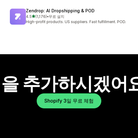
Zendrop: AI Dropshipping & POD
별 5개 중
4.5
(1,176)
•
무료 설치
총 리뷰 1176개
High-profit products. US suppliers. Fast fulfillment. POD.
을 추가하시겠어
Shopify 3일 무료 체험