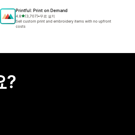
Printful: Print on Demand
별 5개 중
4.8
(3,707)
•
무료 설치
총 리뷰 3707개
Sell custom print and embroidery items with no upfront
costs
요?