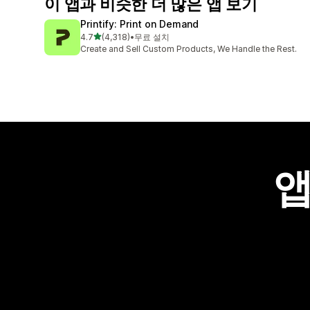
이 앱과 비슷한 더 많은 앱 보기
Printify: Print on Demand
별 5개 중
4.7
(4,318)
•
무료 설치
총 리뷰 4318개
Create and Sell Custom Products, We Handle the Rest.
앱