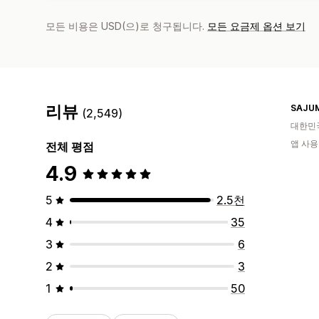
모든 비용은 USD(으)로 청구됩니다.
모든 요금제 옵션 보기
리뷰
SAJU
(2,549)
대한민
앱 사용
전체 평점
4.9
5
2.5천
4
35
3
6
2
3
1
50