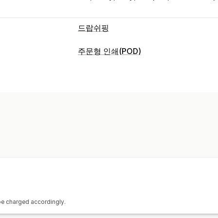
드랍쉬핑
판매할 수 있는 제품
주문형 인쇄(POD)
의류 및 액세서리
가방 및 여행가방
집 
제품 맞춤 설정
공예품
완구 및 게임
스포츠 제품
반려
자사 브랜드
사용자 지정 패키지
디자인
조달(소싱) 위치
개인 맞춤 설정
사용자 지정 템플릿
독일
미국
영국
중국
제품
가방
담요
의류
모자
신발
음료수
명
배송 옵션
대량 배송
맞춤형 배송
전체 주문 처리
 be charged accordingly.