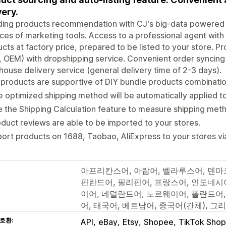
very.
ding products recommendation with CJ's big-data powered 
ces of marketing tools. Access to a professional agent with 
cts at factory price, prepared to be listed to your store. 
 OEM) with dropshipping service. Convenient order syncing & 
ouse delivery service (general delivery time of 2-3 days).
products are supportive of DIY bundle products combinatio
 optimized shipping method will be automatically applied t
 the Shipping Calculation feature to measure shipping meth
duct reviews are able to be imported to your stores.
ort products on 1688, Taobao, AliExpress to your stores vi
아프리칸스어, 아랍어, 벨라루스어, 덴마크
핀란드어, 필리핀어, 프랑스어, 인도네시아
이어, 네덜란드어, 노르웨이어, 폴란드어,
어, 태국어, 베트남어, 중국어(간체), 그
호환:
API
eBay
Etsy
Shopee
TikTok Shop