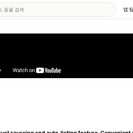
앱 
 이미지 갤러리
uct sourcing and auto-listing feature. Convenient a