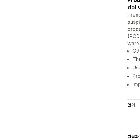
deli
Tren
auspi
produ
(POD,
wareh
CJ 
The
Use
Pro
Imp
언어
다음과 