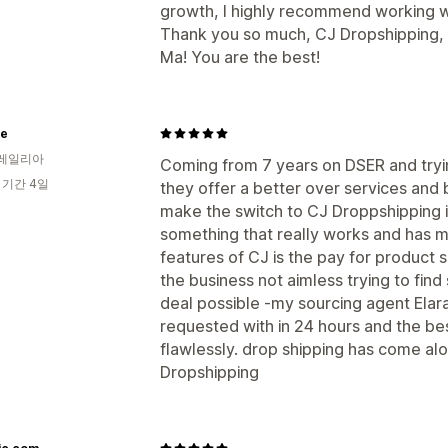
growth, I highly recommend working wi
Thank you so much, CJ Dropshipping, 
Ma! You are the best!
te
레일리아
Coming from 7 years on DSER and tryin
 기간 4일
they offer a better over services and b
make the switch to CJ Droppshipping i
something that really works and has my
features of CJ is the pay for product 
the business not aimless trying to find
deal possible -my sourcing agent Elar
requested with in 24 hours and the bes
flawlessly. drop shipping has come al
Dropshipping