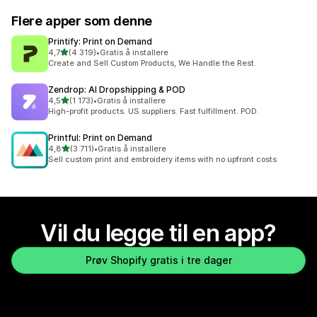
Flere apper som denne
Printify: Print on Demand
av 5 stjerner
4,7
(4 319)
•
Gratis å installere
Totalt 4319 omtaler
Create and Sell Custom Products, We Handle the Rest.
Zendrop: AI Dropshipping & POD
av 5 stjerner
4,5
(1 173)
•
Gratis å installere
Totalt 1173 omtaler
High-profit products. US suppliers. Fast fulfillment. POD.
Printful: Print on Demand
av 5 stjerner
4,8
(3 711)
•
Gratis å installere
Totalt 3711 omtaler
Sell custom print and embroidery items with no upfront costs
Vil du legge til en app?
Prøv Shopify gratis i tre dager