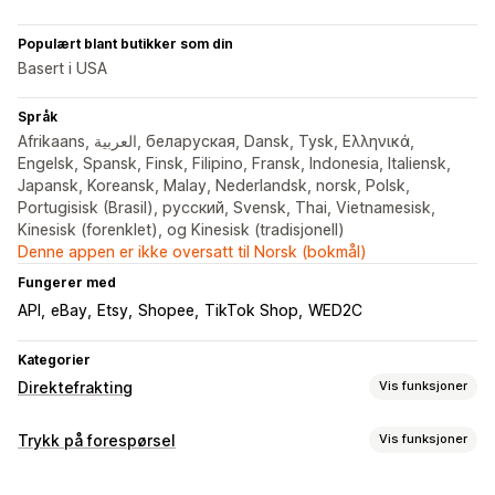
Populært blant butikker som din
Basert i USA
Språk
Afrikaans, العربية, беларуская, Dansk, Tysk, Ελληνικά,
Engelsk, Spansk, Finsk, Filipino, Fransk, Indonesia, Italiensk,
Japansk, Koreansk, Malay, Nederlandsk, norsk, Polsk,
Portugisisk (Brasil), русский, Svensk, Thai, Vietnamesisk,
Kinesisk (forenklet), og Kinesisk (tradisjonell)
Denne appen er ikke oversatt til Norsk (bokmål)
Fungerer med
API
eBay
Etsy
Shopee
TikTok Shop
WED2C
Kategorier
Direktefrakting
Vis funksjoner
Produkter du kan selge
Trykk på forespørsel
Vis funksjoner
Klær og tilbehør
Bagger og kofferter
Hus og hage
Produkttilpasning
Helse og skjønnhet
Elektronikk
Kunst og håndverk