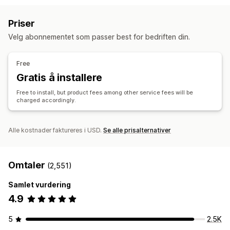
Private etiketter
Tilpasset emballasje
Designverktøy
Leker og spill
Sportsprodukter
Kjæledyrprodukter
Priser
Mockup-generator
Medpakning
Tilpasning
Møbler
Bedrift og kontor
Velg abonnementet som passer best for bedriften din.
Tilpassede maler
Innkjøpssteder
Produkter
Kina
Storbritannia
Tyskland
USA
Free
Vesker
Tepper
Klær
Hatter
Sko
Glass og kopper
Gratis å installere
Feriegaver
Kjæledyrprodukter
Miljøvennlig
Free to install, but product fees among other service fees will be
charged accordingly.
Fraktvalg
Send mange produkter samtidig
Tilpasset frakt
Global distribusjon
Sanntidsoppdateringer
Alle kostnader faktureres i USD.
Se alle prisalternativer
Sporing av bestilling
Omtaler
(2,551)
Samlet vurdering
4.9
5
2.5K