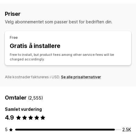
Private etiketter
Tilpasset emballasje
Designverktøy
Leker og spill
Sportsprodukter
Kjæledyrprodukter
Priser
Mockup-generator
Medpakning
Tilpasning
Møbler
Bedrift og kontor
Velg abonnementet som passer best for bedriften din.
Tilpassede maler
Innkjøpssteder
Produkter
Kina
Storbritannia
Tyskland
USA
Free
Vesker
Tepper
Klær
Hatter
Sko
Glass og kopper
Gratis å installere
Feriegaver
Kjæledyrprodukter
Miljøvennlig
Free to install, but product fees among other service fees will be
charged accordingly.
Fraktvalg
Send mange produkter samtidig
Tilpasset frakt
Global distribusjon
Sanntidsoppdateringer
Alle kostnader faktureres i USD.
Se alle prisalternativer
Sporing av bestilling
Omtaler
(2,555)
Samlet vurdering
4.9
5
2.5K