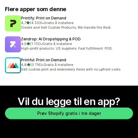
Flere apper som denne
Printify: Print on Demand
av 5 stjerner
4,7
(4 333)
•
Gratis å installere
Totalt 4333 omtaler
Create and Sell Custom Products, We Handle the Rest.
Zendrop: AI Dropshipping & POD
av 5 stjerner
4,5
(1 172)
•
Gratis å installere
Totalt 1172 omtaler
High-profit products. US suppliers. Fast fulfillment. POD.
Printful: Print on Demand
av 5 stjerner
4,8
(3 716)
•
Gratis å installere
Totalt 3716 omtaler
Sell custom print and embroidery items with no upfront costs
Vil du legge til en app?
Prøv Shopify gratis i tre dager