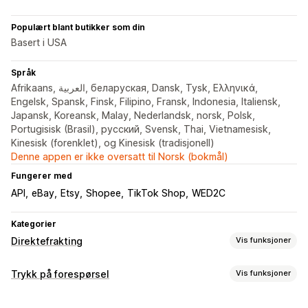
Populært blant butikker som din
Basert i USA
Språk
Afrikaans, العربية, беларуская, Dansk, Tysk, Ελληνικά,
Engelsk, Spansk, Finsk, Filipino, Fransk, Indonesia, Italiensk,
Japansk, Koreansk, Malay, Nederlandsk, norsk, Polsk,
Portugisisk (Brasil), русский, Svensk, Thai, Vietnamesisk,
Kinesisk (forenklet), og Kinesisk (tradisjonell)
Denne appen er ikke oversatt til Norsk (bokmål)
Fungerer med
API
eBay
Etsy
Shopee
TikTok Shop
WED2C
Kategorier
Direktefrakting
Vis funksjoner
Produkter du kan selge
Trykk på forespørsel
Vis funksjoner
Klær og tilbehør
Bagger og kofferter
Hus og hage
Produkttilpasning
Helse og skjønnhet
Elektronikk
Kunst og håndverk