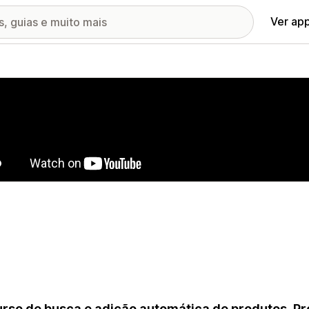
Ver ap
ia de imagens em destaque
rso de busca e adição automática de produtos. P