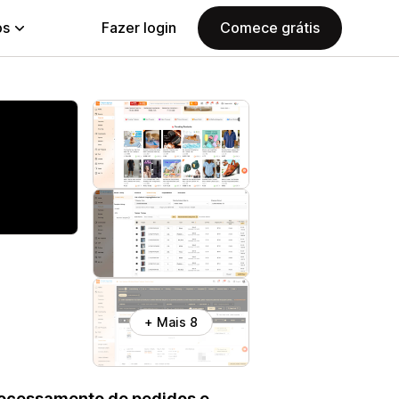
ps
Fazer login
Comece grátis
+ Mais 8
rocessamento de pedidos e