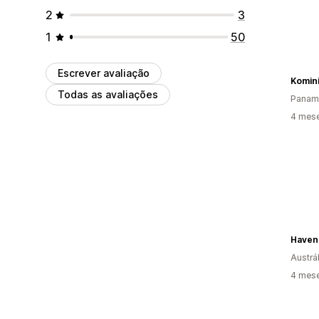
2
3
1
50
Escrever avaliação
Komin
Todas as avaliações
Panam
4 mes
Haven
Austrál
4 mes