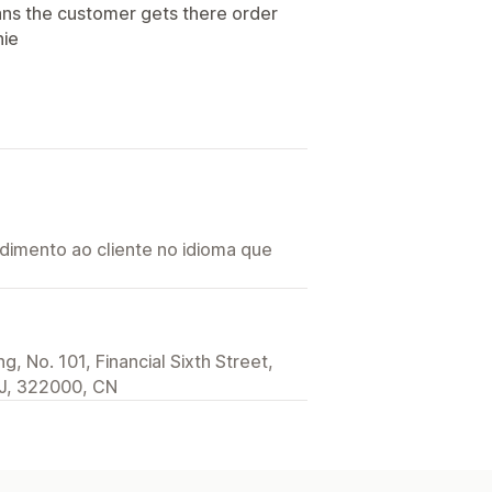
ans the customer gets there order
nie
imento ao cliente no idioma que
, No. 101, Financial Sixth Street,
 ZJ, 322000, CN