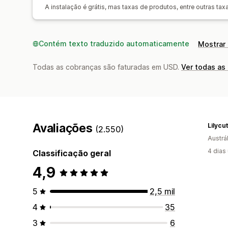
A instalação é grátis, mas taxas de produtos, entre outras t
Contém texto traduzido automaticamente
Mostrar 
Todas as cobranças são faturadas em USD.
Ver todas as
Avaliações
Lilycu
(2.550)
Austrál
4 dias
Classificação geral
4,9
5
2,5 mil
4
35
3
6