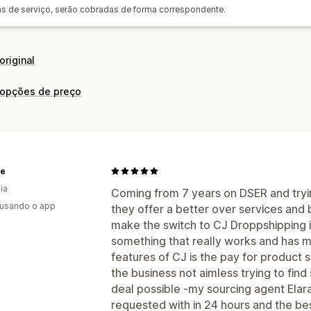
axas de serviço, serão cobradas de forma correspondente.
Frete em lote
Frete personalizado
P
Atualizações em tempo real
Acompa
original
 opções de preço
te
ia
Coming from 7 years on DSER and tryin
 usando o app
they offer a better over services and b
make the switch to CJ Droppshipping i
something that really works and has my
features of CJ is the pay for product 
the business not aimless trying to find
deal possible -my sourcing agent Elar
requested with in 24 hours and the bes