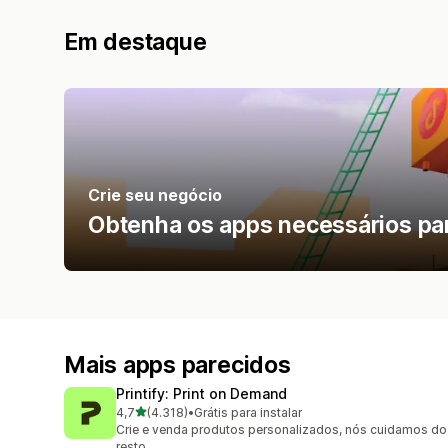
Em destaque
Crie seu negócio
Obtenha os apps necessários para
Mais apps parecidos
Printify: Print on Demand
de 5 estrelas
4,7
(4.318)
•
Grátis para instalar
4318 avaliações ao todo
Crie e venda produtos personalizados, nós cuidamos do
resto.