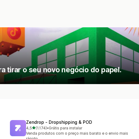
 tirar o seu novo negócio do papel.
Zendrop ‑ Dropshipping & POD
de 5 estrelas
4,5
(1.174)
•
Grátis para instalar
1174 avaliações ao todo
Venda produtos com o preço mais barato e o envio mais
rápido