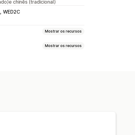
ado)e chinês (tradicional)
WED2C
Mostrar os recursos
Mostrar os recursos
s
Casa e jardim
Saúde e beleza
uedos e jogos
Produtos esportivos
lizada
Ferramentas de design
 e escritórios
Personalização
ino Unido
o
Chapéus
Sapatos
 Natal
Produtos para pets