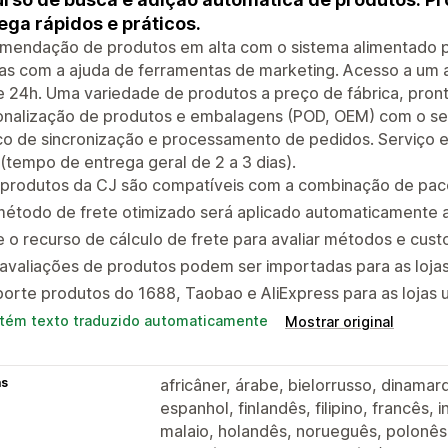
ega rápidos e práticos.
mendação de produtos em alta com o sistema alimentado p
s com a ajuda de ferramentas de marketing. Acesso a um 
e 24h. Uma variedade de produtos a preço de fábrica, pront
onalização de produtos e embalagens (POD, OEM) com o ser
co de sincronização e processamento de pedidos. Serviço e
 (tempo de entrega geral de 2 a 3 dias).
produtos da CJ são compatíveis com a combinação de pacot
método de frete otimizado será aplicado automaticamente 
 o recurso de cálculo de frete para avaliar métodos e custo
avaliações de produtos podem ser importadas para as lojas
orte produtos do 1688, Taobao e AliExpress para as lojas
tém texto traduzido automaticamente
Mostrar original
as
africâner, árabe, bielorrusso, dinamar
espanhol, finlandês, filipino, francês, 
malaio, holandês, norueguês, polonês,