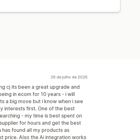
rocessamento de pedidos global
nhamento de pedido
26 de julho de 2026
g cj its been a great upgrade and
eing in ecom for 10 years - i will
ts a big move but i know when i see
 interests first. One of the best
searching - my time is best spent on
 supplier for hours and get the best
a has found all my products as
t price. Also the Ai integration works