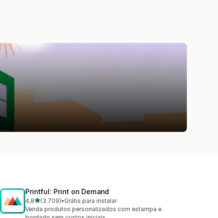
Printful: Print on Demand
de 5 estrelas
4,8
(3.709)
•
Grátis para instalar
3709 avaliações ao todo
Venda produtos personalizados com estampa e
bordado sem custos iniciais