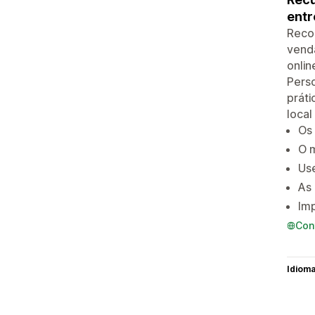
entr
Reco
venda
onlin
Pers
práti
local
Os 
O 
Use
As 
Imp
Con
Idiom