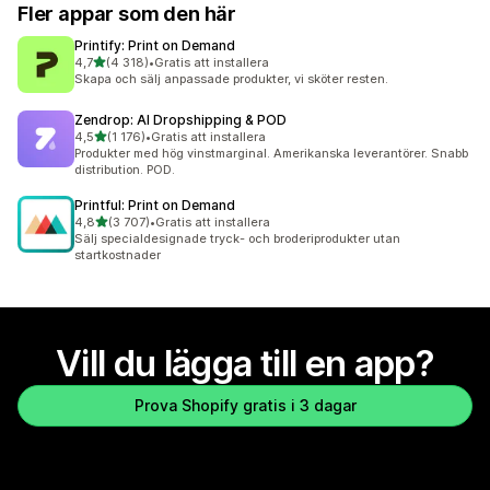
Fler appar som den här
Printify: Print on Demand
av 5 stjärnor
4,7
(4 318)
•
Gratis att installera
4318 recensioner totalt
Skapa och sälj anpassade produkter, vi sköter resten.
Zendrop: AI Dropshipping & POD
av 5 stjärnor
4,5
(1 176)
•
Gratis att installera
1176 recensioner totalt
Produkter med hög vinstmarginal. Amerikanska leverantörer. Snabb
distribution. POD.
Printful: Print on Demand
av 5 stjärnor
4,8
(3 707)
•
Gratis att installera
3707 recensioner totalt
Sälj specialdesignade tryck- och broderiprodukter utan
startkostnader
Vill du lägga till en app?
Prova Shopify gratis i 3 dagar