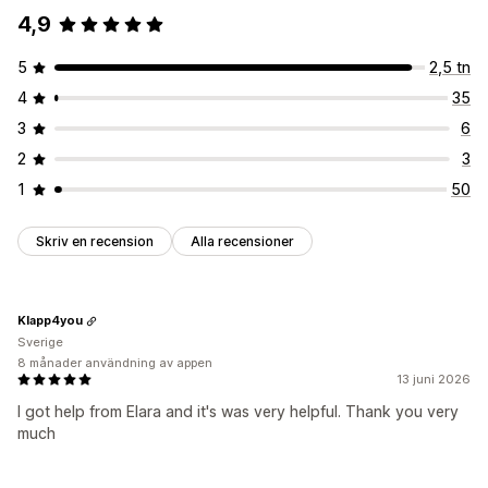
4,9
5
2,5 tn
4
35
3
6
2
3
1
50
Skriv en recension
Alla recensioner
Klapp4you
Sverige
8 månader användning av appen
13 juni 2026
I got help from Elara and it's was very helpful. Thank you very
much