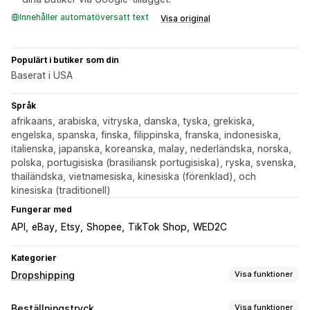
Innehåller automatöversatt text
Visa original
Populärt i butiker som din
Baserat i USA
Språk
afrikaans, arabiska, vitryska, danska, tyska, grekiska,
engelska, spanska, finska, filippinska, franska, indonesiska,
italienska, japanska, koreanska, malay, nederländska, norska,
polska, portugisiska (brasiliansk portugisiska), ryska, svenska,
thailändska, vietnamesiska, kinesiska (förenklad), och
kinesiska (traditionell)
Fungerar med
API
eBay
Etsy
Shopee
TikTok Shop
WED2C
Kategorier
Dropshipping
Visa funktioner
Vilka produkter du kan köpa in
Beställningstryck
Visa funktioner