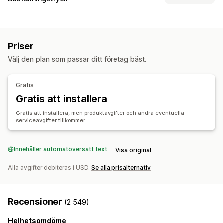
Kläder och accessoarer
Väskor och bagage
Produktanpassning
Hem och trädgård
Hälsa och skönhet
Elektronik
Privata etiketter
Anpassad paketering
Designverktyg
Konst och hantverk
Leksaker och spel
Sportprodukter
Priser
Generator för modellering
Förpackningar
Husdjursprodukter
Möbler
Välj den plan som passar ditt företag bäst.
Personlig anpassning
Anpassade mallar
Företags- och kontorsprodukter
Produkter
Inköpsställen
Gratis
Väskor
Filtar
Apparel
Hattar
Skor
Dryckesartiklar
Kina
Storbritannien
Tyskland
USA
Gratis att installera
Julklappar
Husdjursprodukter
Miljövänligt
Gratis att installera, men produktavgifter och andra eventuella
serviceavgifter tillkommer.
Leveransalternativ
Bulkleverans
Anpassad leverans
Global leverans
Uppdateringar i realtid
Innehåller automatöversatt text
Orderspårning
Visa original
Alla avgifter debiteras i USD.
Se alla prisalternativ
Recensioner
(2 549)
Helhetsomdöme