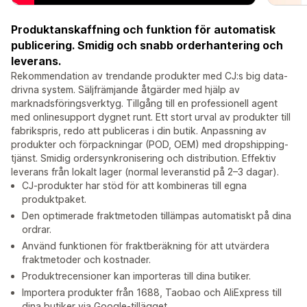
Produktanskaffning och funktion för automatisk
publicering. Smidig och snabb orderhantering och
leverans.
Rekommendation av trendande produkter med CJ:s big data-
drivna system. Säljfrämjande åtgärder med hjälp av
marknadsföringsverktyg. Tillgång till en professionell agent
med onlinesupport dygnet runt. Ett stort urval av produkter till
fabrikspris, redo att publiceras i din butik. Anpassning av
produkter och förpackningar (POD, OEM) med dropshipping-
tjänst. Smidig ordersynkronisering och distribution. Effektiv
leverans från lokalt lager (normal leveranstid på 2–3 dagar).
CJ-produkter har stöd för att kombineras till egna
produktpaket.
Den optimerade fraktmetoden tillämpas automatiskt på dina
ordrar.
Använd funktionen för fraktberäkning för att utvärdera
fraktmetoder och kostnader.
Produktrecensioner kan importeras till dina butiker.
Importera produkter från 1688, Taobao och AliExpress till
dina butiker via Google-tillägget.