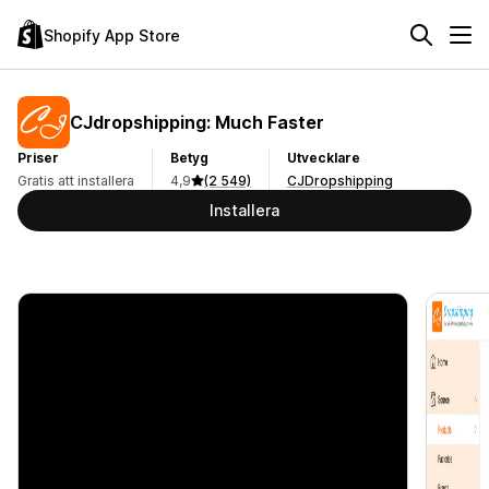
Shopify App Store
CJdropshipping: Much Faster
Priser
Betyg
Utvecklare
Gratis att installera
4,9
(2 549)
CJDropshipping
Installera