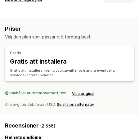
Kläder och accessoarer
Väskor och bagage
Produktanpassning
Hem och trädgård
Hälsa och skönhet
Elektronik
Privata etiketter
Anpassad paketering
Designverktyg
Konst och hantverk
Leksaker och spel
Sportprodukter
Priser
Generator för modellering
Förpackningar
Husdjursprodukter
Möbler
Välj den plan som passar ditt företag bäst.
Personlig anpassning
Anpassade mallar
Företags- och kontorsprodukter
Produkter
Inköpsställen
Gratis
Väskor
Filtar
Apparel
Hattar
Skor
Dryckesartiklar
Kina
Storbritannien
Tyskland
USA
Gratis att installera
Julklappar
Husdjursprodukter
Miljövänligt
Gratis att installera, men produktavgifter och andra eventuella
serviceavgifter tillkommer.
Leveransalternativ
Bulkleverans
Anpassad leverans
Global leverans
Uppdateringar i realtid
Innehåller automatöversatt text
Orderspårning
Visa original
Alla avgifter debiteras i USD.
Se alla prisalternativ
Recensioner
(2 556)
Helhetsomdöme