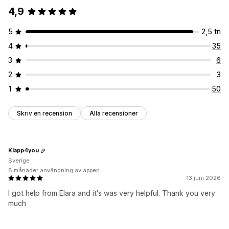
4,9
5
2,5 tn
4
35
3
6
2
3
1
50
Skriv en recension
Alla recensioner
Klapp4you
Sverige
8 månader användning av appen
13 juni 2026
I got help from Elara and it's was very helpful. Thank you very
much