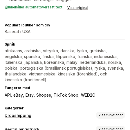
Innehåller automatöversatt text
Visa original
Populärt i butiker som din
Baserat i USA
Språk
afrikaans, arabiska, vitryska, danska, tyska, grekiska,
engelska, spanska, finska, filippinska, franska, indonesiska,
italienska, japanska, koreanska, malay, nederländska, norska,
polska, portugisiska (brasiliansk portugisiska), ryska, svenska,
thailändska, vietnamesiska, kinesiska (förenklad), och
kinesiska (traditionell)
Fungerar med
API
eBay
Etsy
Shopee
TikTok Shop
WED2C
Kategorier
Dropshipping
Visa funktioner
Vilka produkter du kan köpa in
Beställningstryck
Visa funktioner