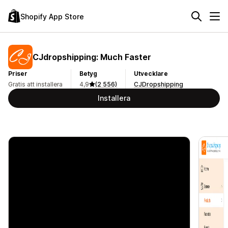
Shopify App Store
CJdropshipping: Much Faster
Priser
Betyg
Utvecklare
Gratis att installera
4,9
(2 556)
CJDropshipping
Installera