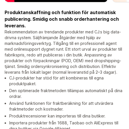
Produktanskaffning och funktion för automatisk
publicering. Smidig och snabb orderhantering och
leverans.
Rekommendation av trendande produkter med CJ:s big data-
drivna system. Säljfrämjande åtgärder med hjälp av
marknadsföringsverktyg. Tillgång till en professionell agent
med onlinesupport dygnet runt. Ett stort urval av produkter till
fabrikspris, redo att publiceras i din butik. Anpassning av
produkter och förpackningar (POD, OEM) med dropshipping-
tjänst. Smidig ordersynkronisering och distribution. Effektiv
leverans från lokalt lager (normal leveranstid på 2–3 dagar).
CJ-produkter har stöd för att kombineras till egna
produktpaket.
Den optimerade fraktmetoden tillämpas automatiskt på dina
ordrar.
Använd funktionen för fraktberäkning för att utvärdera
fraktmetoder och kostnader.
Produktrecensioner kan importeras till dina butiker.
Importera produkter från 1688, Taobao och AliExpress till
dina butiker via Google-tillägget.