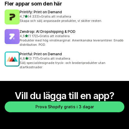
Fler appar som den här
Printify: Print on Demand
av 5 stjärnor
4,7
(4 333)
•
Gratis att installera
4333 recensioner totalt
Skapa och sälj anpassade produkter, vi sköter resten.
Zendrop: AI Dropshipping & POD
av 5 stjärnor
4,5
(1 172)
•
Gratis att installera
1172 recensioner totalt
Produkter med hög vinstmarginal. Amerikanska leverantörer. Snabb
distribution. POD.
Printful: Print on Demand
av 5 stjärnor
4,8
(3 717)
•
Gratis att installera
3717 recensioner totalt
Sälj specialdesignade tryck- och broderiprodukter utan
startkostnader
Vill du lägga till en app?
Prova Shopify gratis i 3 dagar