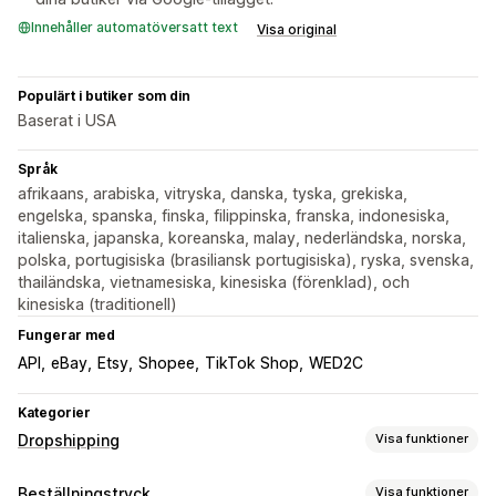
Innehåller automatöversatt text
Visa original
Populärt i butiker som din
Baserat i USA
Språk
afrikaans, arabiska, vitryska, danska, tyska, grekiska,
engelska, spanska, finska, filippinska, franska, indonesiska,
italienska, japanska, koreanska, malay, nederländska, norska,
polska, portugisiska (brasiliansk portugisiska), ryska, svenska,
thailändska, vietnamesiska, kinesiska (förenklad), och
kinesiska (traditionell)
Fungerar med
API
eBay
Etsy
Shopee
TikTok Shop
WED2C
Kategorier
Dropshipping
Visa funktioner
Vilka produkter du kan köpa in
Beställningstryck
Visa funktioner