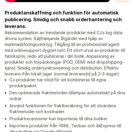
Produktanskaffning och funktion för automatisk
publicering. Smidig och snabb orderhantering och
leverans.
Rekommendation av trendande produkter med CJ:s big data-
drivna system. Säljfrämjande åtgärder med hjälp av
marknadsföringsverktyg. Tillgång till en professionell agent
med onlinesupport dygnet runt. Ett stort urval av produkter till
fabrikspris, redo att publiceras i din butik. Anpassning av
produkter och förpackningar (POD, OEM) med dropshipping-
tjänst. Smidig ordersynkronisering och distribution. Effektiv
leverans från lokalt lager (normal leveranstid på 2–3 dagar).
CJ-produkter har stöd för att kombineras till egna
produktpaket.
Den optimerade fraktmetoden tillämpas automatiskt på dina
ordrar.
Använd funktionen för fraktberäkning för att utvärdera
fraktmetoder och kostnader.
Produktrecensioner kan importeras till dina butiker.
Importera produkter från 1688, Taobao och AliExpress till
dina butiker via Google-tillägget.