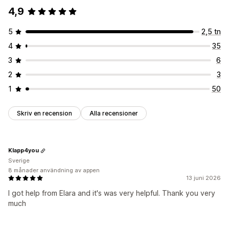
4,9
5
2,5 tn
4
35
3
6
2
3
1
50
Skriv en recension
Alla recensioner
Klapp4you
Sverige
8 månader användning av appen
13 juni 2026
I got help from Elara and it's was very helpful. Thank you very
much