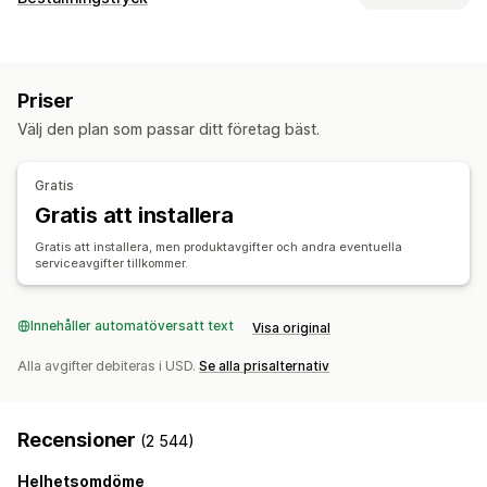
Kläder och accessoarer
Väskor och bagage
Produktanpassning
Hem och trädgård
Hälsa och skönhet
Elektronik
Privata etiketter
Anpassad paketering
Designverktyg
Konst och hantverk
Leksaker och spel
Sportprodukter
Priser
Generator för modellering
Förpackningar
Husdjursprodukter
Möbler
Välj den plan som passar ditt företag bäst.
Personlig anpassning
Anpassade mallar
Företags- och kontorsprodukter
Produkter
Inköpsställen
Gratis
Väskor
Filtar
Apparel
Hattar
Skor
Dryckesartiklar
Kina
Storbritannien
Tyskland
USA
Gratis att installera
Julklappar
Husdjursprodukter
Miljövänligt
Gratis att installera, men produktavgifter och andra eventuella
serviceavgifter tillkommer.
Leveransalternativ
Bulkleverans
Anpassad leverans
Global leverans
Uppdateringar i realtid
Innehåller automatöversatt text
Orderspårning
Visa original
Alla avgifter debiteras i USD.
Se alla prisalternativ
Recensioner
(2 544)
Helhetsomdöme