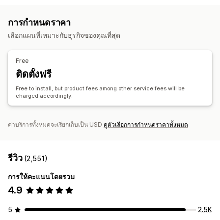
ป้ายกำกับส่วนตัว
บรรจุภัณฑ์ที่กำหนดเอง
เครื่องมือออกแบบ
ของเล่นและเกม
สินค้ากีฬา
สินค้าสำหรับสัตว์เลี้ยง
เฟอร์นิเจอร์
การกำหนดราคา
เครื่องมือสร้างม็อคอัป
แพ็คอิน
การปรับแต่งให้เหมาะกับบุคคล
ธุรกิจและสำนักงาน
เลือกแผนที่เหมาะกับธุรกิจของคุณที่สุด
เทมเพลตที่กำหนดเอง
ตำแหน่งที่ตั้งที่จัดหา
สินค้า
จีน
สหรัฐอเมริกา
สหราชอาณาจักร
เยอรมนี
Free
กระเป๋า
ผ้าห่ม
เครื่องแต่งกาย
หมวก
รองเท้า
แก้วน้ำ
ติดตั้งฟรี
ของขวัญวันหยุด
สินค้าสำหรับสัตว์เลี้ยง
เป็นมิตรกับสิ่งแวดล้อม
Free to install, but product fees among other service fees will be
charged accordingly.
ตัวเลือกการจัดส่ง
การจัดส่งจำนวนมาก
การจัดส่งที่กำหนดเอง
การจัดการคำสั่งซื้อทั่วโลก
อัปเดตแบบเรียลไทม์
ค่าบริการทั้งหมดจะเรียกเก็บเป็น USD
ดูตัวเลือกการกำหนดราคาทั้งหมด
การติดตามคำสั่งซื้อ
รีวิว
(2,551)
การให้คะแนนโดยรวม
4.9
5
2.5K