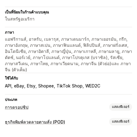
เป็นที่นิยมในร้านค้าแบบคุณ
ในสหรัฐอเมริกา
ภาษา
แอฟริกานส์, อาหรับ, เบลารุส, ภาษาเดนมาร์ก, ภาษาเยอรมัน, กรีก,
ภาษาอังกฤษ, ภาษาสเปน, ภาษาฟินแลนด์, ฟิลิปปินส์, ภาษาฝรั่งเศส,
อินโดนีเซีย, ภาษาอิตาลี, ภาษาญี่ปุ่น, ภาษาเกาหลี, ภาษามลายู, ภาษา
ดัตช์, นอร์เวย์, ภาษาโปแลนด์, ภาษาโปรตุเกส (บราซิล), รัสเซีย,
ภาษาสวีเดน, ภาษาไทย, ภาษาเวียดนาม, ภาษาจีน (ตัวย่อ)และ ภาษา
จีน (ตัวเต็ม)
ใช้ได้กับ
API
eBay
Etsy
Shopee
TikTok Shop
WED2C
ประเภท
การดรอปชิป
แสดงฟีเจอร์
สินค้าที่คุณขายได้
ธุรกิจพิมพ์ลวดลายตามสั่ง (POD)
แสดงฟีเจอร์
เสื้อผ้าและเครื่องประดับ
กระเป๋าและกระเป๋าเดินทาง
บ้านและสวน
การปรับแต่งสินค้า
สุขภาพและความงาม
อิเล็กทรอนิกส์
ศิลปะและงานฝีมือ