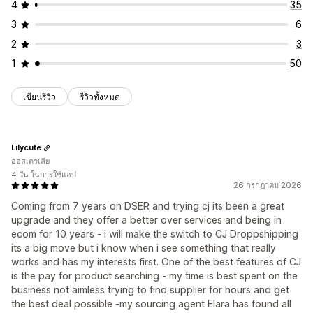
4
35
3
6
2
3
1
50
เขียนรีวิว
รีวิวทั้งหมด
Lilycute
ออสเตรเลีย
4 วัน ในการใช้แอป
26 กรกฎาคม 2026
Coming from 7 years on DSER and trying cj its been a great
upgrade and they offer a better over services and being in
ecom for 10 years - i will make the switch to CJ Droppshipping
its a big move but i know when i see something that really
works and has my interests first. One of the best features of CJ
is the pay for product searching - my time is best spent on the
business not aimless trying to find supplier for hours and get
the best deal possible -my sourcing agent Elara has found all