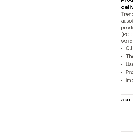
deli
Tren
auspi
produ
(POD,
wareh
CJ 
The
Use
Pro
Imp
ภาษา