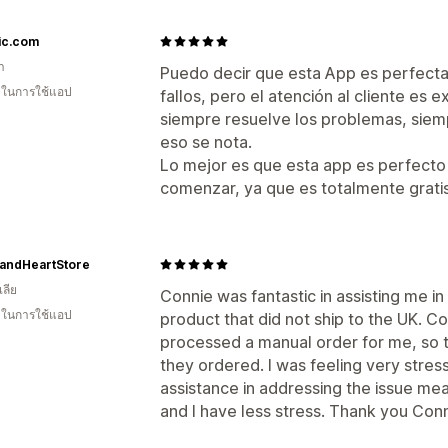
ic.com
า
Puedo decir que esta App es perfecta
น ในการใช้แอป
fallos, pero el atención al cliente es
siempre resuelve los problemas, siemp
eso se nota.
Lo mejor es que esta app es perfecto
comenzar, ya que es totalmente gratis
andHeartStore
ลีย
Connie was fantastic in assisting me in 
น ในการใช้แอป
product that did not ship to the UK. 
processed a manual order for me, so 
they ordered. I was feeling very stres
assistance in addressing the issue me
and I have less stress. Thank you Con