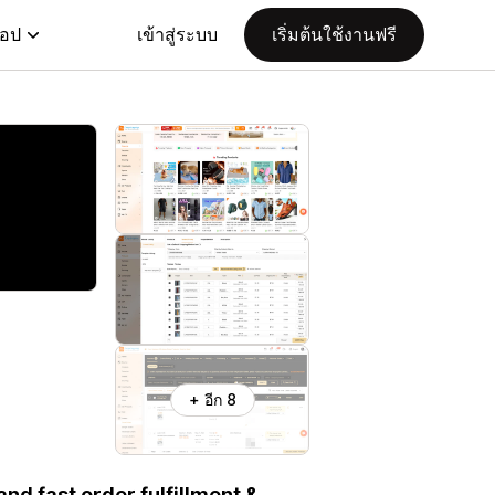
แอป
เข้าสู่ระบบ
เริ่มต้นใช้งานฟรี
+ อีก 8
nd fast order fulfillment &