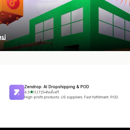
หม่
Zendrop: AI Dropshipping & POD
เต็ม 5 ดาว
4.5
(1,172)
•
ติดตั้งฟรี
ทั้งหมด 1172 รีวิว
High-profit products. US suppliers. Fast fulfillment. POD.