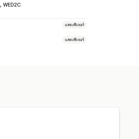
WED2C
แสดงฟีเจอร์
แสดงฟีเจอร์
ป๋าเดินทาง
บ้านและสวน
ลปะและงานฝีมือ
ของเล่นและเกม
เครื่องมือออกแบบ
ิเจอร์
ธุรกิจและสำนักงาน
ต่งให้เหมาะกับบุคคล
รมนี
งเท้า
แก้วน้ำ
ของขวัญวันหยุด
ล้อม
เอง
การจัดการคำสั่งซื้อทั่วโลก