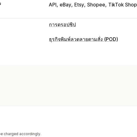
บ
API
eBay
Etsy
Shopee
TikTok Shop
การดรอปชิป
สินค้าที่คุณขายได้
ธุรกิจพิมพ์ลวดลายตามสั่ง (POD)
เสื้อผ้าและเครื่องประดับ
กระเป๋าและกระเ
การปรับแต่งสินค้า
สุขภาพและความงาม
อิเล็กทรอนิกส์
ศิ
ป้ายกำกับส่วนตัว
บรรจุภัณฑ์ที่กำหนดเอง
สินค้ากีฬา
สินค้าสำหรับสัตว์เลี้ยง
เฟอร์น
เครื่องมือสร้างม็อคอัป
แพ็คอิน
การปรับแ
ตำแหน่งที่ตั้งที่จัดหา
เทมเพลตที่กำหนดเอง
จีน
สหรัฐอเมริกา
สหราชอาณาจักร
เยอ
สินค้า
กระเป๋า
ผ้าห่ม
เครื่องแต่งกาย
หมวก
รอ
สินค้าสำหรับสัตว์เลี้ยง
เป็นมิตรกับสิ่งแวด
ตัวเลือกการจัดส่ง
การจัดส่งจำนวนมาก
การจัดส่งที่กำหนด
 be charged accordingly.
อัปเดตแบบเรียลไทม์
การติดตามคำสั่งซื้อ