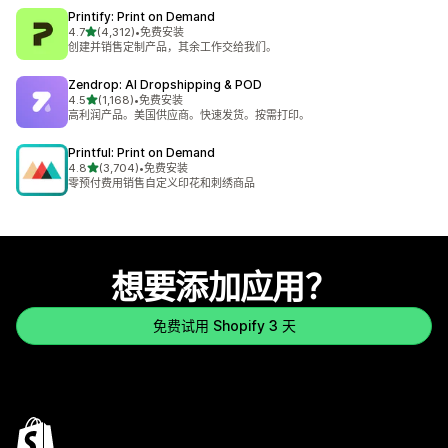
Printify: Print on Demand
星（满分 5 星）
4.7
(4,312)
•
免费安装
总共 4312 条评论
创建并销售定制产品，其余工作交给我们。
Zendrop: AI Dropshipping & POD
星（满分 5 星）
4.5
(1,168)
•
免费安装
总共 1168 条评论
高利润产品。美国供应商。快速发货。按需打印。
Printful: Print on Demand
星（满分 5 星）
4.8
(3,704)
•
免费安装
总共 3704 条评论
零预付费用销售自定义印花和刺绣商品
想要添加应用？
免费试用 Shopify 3 天