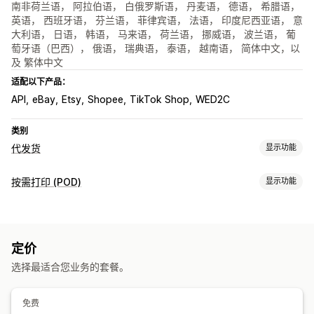
南非荷兰语， 阿拉伯语， 白俄罗斯语， 丹麦语， 德语， 希腊语，
英语， 西班牙语， 芬兰语， 菲律宾语， 法语， 印度尼西亚语， 意
大利语， 日语， 韩语， 马来语， 荷兰语， 挪威语， 波兰语， 葡
萄牙语（巴西）， 俄语， 瑞典语， 泰语， 越南语， 简体中文，以
及 繁体中文
适配以下产品：
API
eBay
Etsy
Shopee
TikTok Shop
WED2C
类别
代发货
显示功能
可销售的产品
按需打印 (POD)
显示功能
服装与配饰
包袋和行李箱
家居与园艺
健康与美容
电子产品
产品自定义
艺术品和手工艺品
玩具与游戏
运动产品
宠物产品
家具
自有品牌
自定义包装
设计工具
模型生成器
附赠品
个性化
商务和办公
定价
自定义模板
采购地点
选择最适合您业务的套餐。
产品
中国
德国
美国
英国
包袋
毯子
服饰
帽子
鞋品
饮具
节日礼品
宠物产品
环保
免费