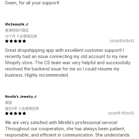
Gwen, for all your support!
life2easyhk
香港特别行政区
12个月 人在使用应用
2026年6月6日
Great dropshipping app with excellent customer support! I
recently had an issue connecting my old account to my new
Shopify store. The CS team was very helpful and successfully
resolved the backend issue for me so I could resume my
business. Highly recommended
Noella's Jewelry
美国
接近2年 人在使用应用
2026年7月30日
We are very satisfied with Mirelle’s professional service!
Throughout our cooperation, she has always been patient,
responsible, and efficient in communication. She understands