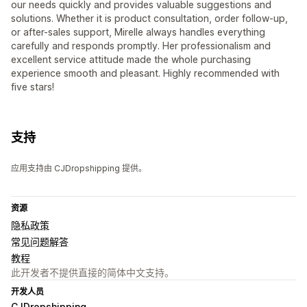
our needs quickly and provides valuable suggestions and
solutions. Whether it is product consultation, order follow-up,
or after-sales support, Mirelle always handles everything
carefully and responds promptly. Her professionalism and
excellent service attitude made the whole purchasing
experience smooth and pleasant. Highly recommended with
five stars!
支持
应用支持由 CJDropshipping 提供。
资源
隐私政策
常见问题解答
教程
此开发者不提供直接的简体中文支持。
开发人员
CJDropshipping