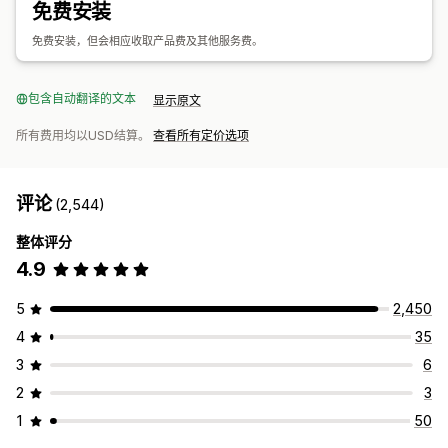
免费安装
运输选项
批量运输
定制运输
全球发货
实时更新
订单跟踪
免费安装，但会相应收取产品费及其他服务费。
包含自动翻译的文本
显示原文
所有费用均以USD结算。
查看所有定价选项
评论
(2,544)
整体评分
4.9
5
2,450
4
35
3
6
2
3
1
50