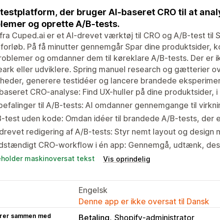
testplatform, der bruger AI-baseret CRO til at anal
lemer og oprette A/B-tests.
fra Cuped.ai er et AI-drevet værktøj til CRO og A/B-test til 
orløb. På få minutter gennemgår Spar dine produktsider, ko
oblemer og omdanner dem til køreklare A/B-tests. Der er 
ark eller udviklere. Spring manuel research og gætterier 
heder, generere testidéer og lancere brandede eksperiment
baseret CRO-analyse: Find UX-huller på dine produktsider, i
efalinger til A/B-tests: AI omdanner gennemgange til virkn
-test uden kode: Omdan idéer til brandede A/B-tests, der er
drevet redigering af A/B-tests: Styr nemt layout og design
dstændigt CRO-workflow i én app: Gennemgå, udtænk, desig
eholder maskinoversat tekst
Vis oprindelig
Engelsk
Denne app er ikke oversat til Dansk
rer sammen med
Betaling
Shopify-administrator