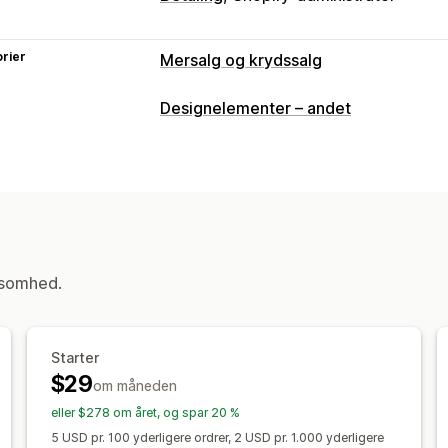
rier
Mersalg og krydssalg
Tilpasning
Designelementer – andet
Mersalg i indkøbskurv
Mersalg ved be
Annonceringslinje
Statuslinje
Tilføje
Fastgjort indkøbskurv
Indkøbskurvsk
Tilpasset HTML
Tilpassede regler
Tilbud og anbefalinger
ksomhed.
Gratis gaver
Gaveindpakning
Gratis 
Produktanbefalinger
Ofte købt sam
Anbefalinger med kunstig intelligens
Starter
Analyser
$29
om måneden
A/B-test
Klikrater
Konverteringsrate
eller $278 om året, og spar 20 %
Forslag til optimering
Ydeevne af tra
5 USD pr. 100 yderligere ordrer, 2 USD pr. 1.000 yderligere