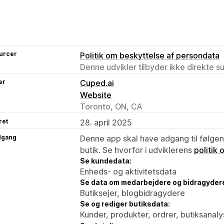
urcer
Politik om beskyttelse af persondata
Denne udvikler tilbyder ikke direkte s
er
Cuped.ai
Website
Toronto, ON, CA
ret
28. april 2025
dgang
Denne app skal have adgang til følgend
butik. Se hvorfor i udviklerens
politik
Se kundedata:
Enheds- og aktivitetsdata
Se data om medarbejdere og bidragyder
Butiksejer, blogbidragydere
Se og rediger butiksdata:
Kunder, produkter, ordrer, butiksana