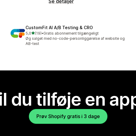
Se detaljer
CustomFit AI A/B Testing & CRO
ud af 5 stjerner
5,0
(19)
•
Gratis abonnement tilgængeligt
19 anmeldelser i alt
Øg salget med no-code-personliggørelse af website og
AB-test
il du tilføje en ap
Prøv Shopify gratis i 3 dage