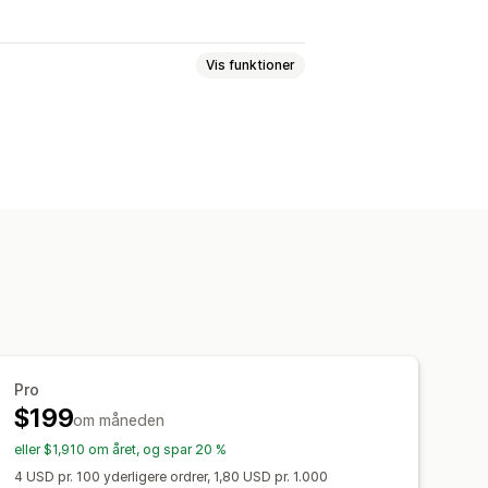
Vis funktioner
taling
Mersalg på produktside
lser med 1 klik
uffe
Pop op-vinduer
Tilpasset CSS
levering
Produkttilføjelser
men
Sampak
Pro
$199
om måneden
r
Anbefalet ydeevne
eller $1,910 om året, og spar 20 %
gt
4 USD pr. 100 yderligere ordrer, 1,80 USD pr. 1.000