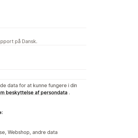
upport på Dansk.
e data for at kunne fungere i din
 om beskyttelse af persondata
.
e:
lyse, Webshop, andre data