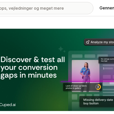
Gennem
ri med udvalgte billeder