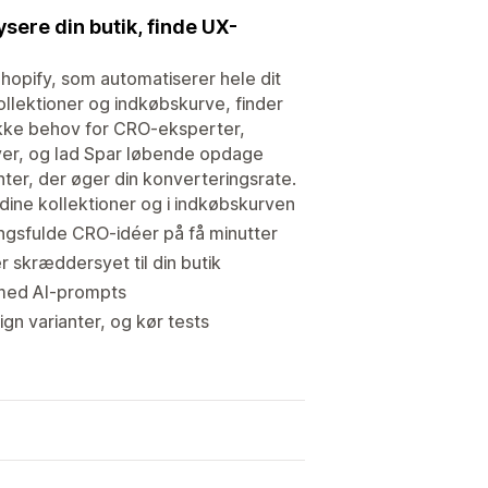
ysere din butik, finde UX-
Shopify, som automatiserer hele dit
llektioner og indkøbskurve, finder
ikke behov for CRO-eksperter,
over, og lad Spar løbende opdage
er, der øger din konverteringsrate.
 dine kollektioner og i indkøbskurven
ingsfulde CRO-idéer på få minutter
 skræddersyet til din butik
 med AI-prompts
n varianter, og kør tests