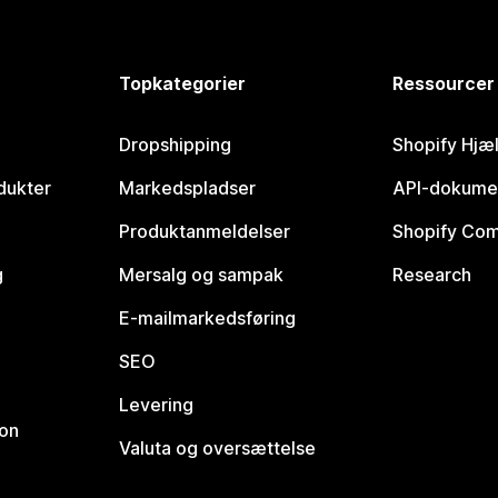
Topkategorier
Ressourcer
Dropshipping
Shopify Hjæ
dukter
Markedspladser
API-dokume
Produktanmeldelser
Shopify Co
g
Mersalg og sampak
Research
E-mailmarkedsføring
SEO
Levering
ion
Valuta og oversættelse