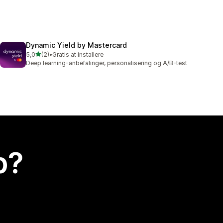
Dynamic Yield by Mastercard
ud af 5 stjerner
5,0
(2)
•
Gratis at installere
2 anmeldelser i alt
Deep learning-anbefalinger, personalisering og A/B-test
p?