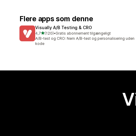
Flere apps som denne
Visually A/B Testing & CRO
ud af 5 stjerner
4,7
(120)
•
Gratis abonnement tilgængeligt
120 anmeldelser i alt
A/B-test og CRO: Nem A/B-test og personalisering uden
kode
V