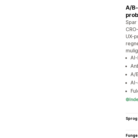
A/B-
prob
Spar 
CRO-f
UX-pr
regne
mulig
AI-
Anb
A/B
AI-
Ful
Ind
Sprog
Funge