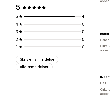
appen
5
5
4
4
0
3
0
2
0
Canad
Cirka 
1
0
appen
Skriv en anmeldelse
Alle anmeldelser
USA
Cirka 
appen