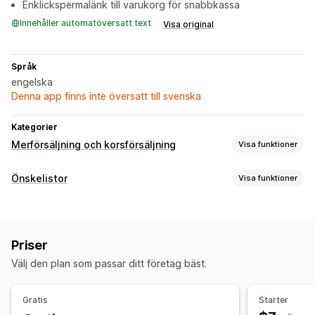
Enklickspermalänk till varukorg för snabbkassa
Innehåller automatöversatt text
Visa original
Språk
engelska
Denna app finns inte översatt till svenska
Kategorier
Merförsäljning och korsförsäljning
Visa funktioner
Anpassning
Önskelistor
Visa funktioner
Tillägg på ett klick
Listtyper
Erbjudanden och rekommendationer
Anpassad registrering
Produktrekommendationer
Paket
Priser
Listhantering
Välj den plan som passar ditt företag bäst.
Analysverktyg
Dela länkar
Instrumentpanel
Lägg i varukorgen
Klickfrekvenser
Konverteringsgrad
Konverteringsanalys
Gratis
Starter