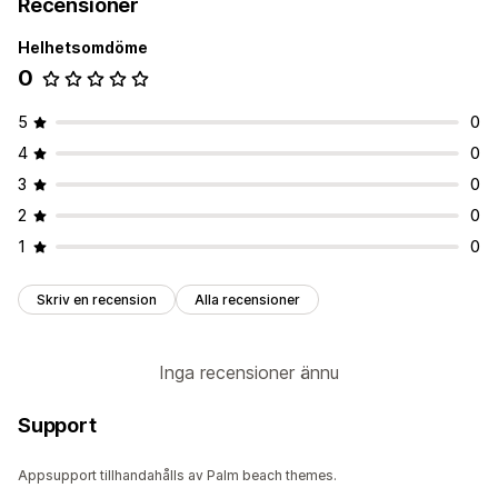
Recensioner
Helhetsomdöme
0
5
0
4
0
3
0
2
0
1
0
Skriv en recension
Alla recensioner
Inga recensioner ännu
Support
Appsupport tillhandahålls av Palm beach themes.