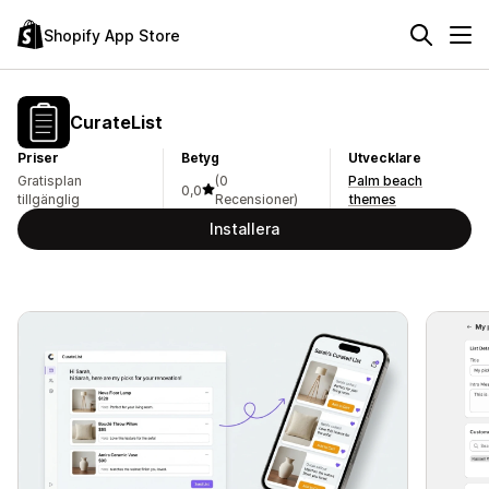
Shopify App Store
CurateList
Priser
Betyg
Utvecklare
Gratisplan
(0
Palm beach
0,0
tillgänglig
Recensioner)
themes
Installera