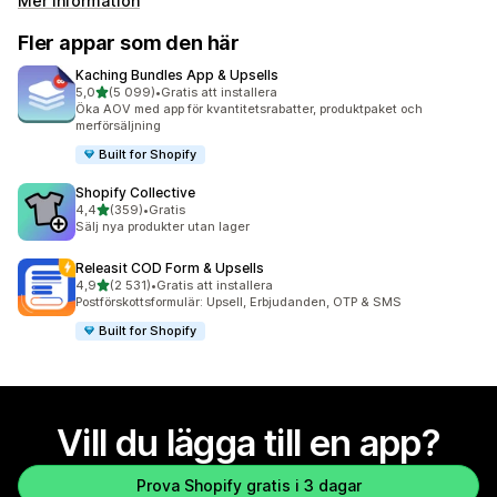
Mer information
Fler appar som den här
Kaching Bundles App & Upsells
av 5 stjärnor
5,0
(5 099)
•
Gratis att installera
5099 recensioner totalt
Öka AOV med app för kvantitetsrabatter, produktpaket och
merförsäljning
Built for Shopify
Shopify Collective
av 5 stjärnor
4,4
(359)
•
Gratis
359 recensioner totalt
Sälj nya produkter utan lager
Releasit COD Form & Upsells
av 5 stjärnor
4,9
(2 531)
•
Gratis att installera
2531 recensioner totalt
Postförskottsformulär: Upsell, Erbjudanden, OTP & SMS
Built for Shopify
Vill du lägga till en app?
Prova Shopify gratis i 3 dagar