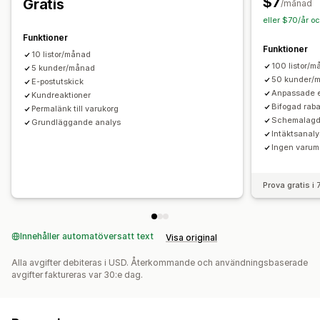
$7
Gratis
Anpassning
/månad
eller $70/år o
Anpassat varumärke
E-postmallar
Funktioner
Funktioner
10 listor/månad
100 listor/
5 kunder/månad
50 kunder/
E-postutskick
Anpassade e
Kundreaktioner
Bifogad rab
Permalänk till varukorg
Schemalagda
Grundläggande analys
Intäktsanalys
Ingen varumä
Prova gratis i
Innehåller automatöversatt text
Visa original
Alla avgifter debiteras i USD. Återkommande och användningsbaserade
avgifter faktureras var 30:e dag.