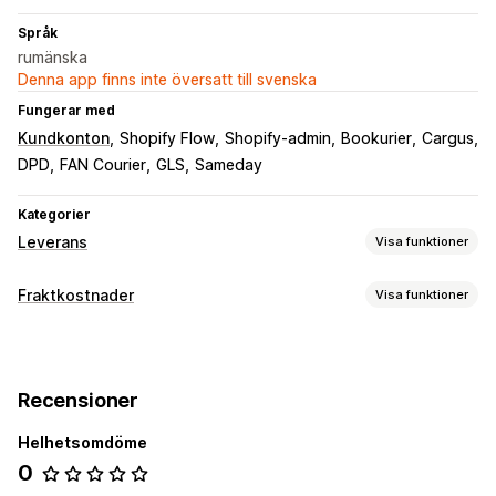
Språk
rumänska
Denna app finns inte översatt till svenska
Fungerar med
Kundkonton
Shopify Flow
Shopify-admin
Bookurier
Cargus
DPD
FAN Courier
GLS
Sameday
Kategorier
Leverans
Visa funktioner
Etiketter och förpackningsmaterial
Fraktkostnader
Visa funktioner
Etikettskapande
Etikettanpassning
Tryckning i bulk
Prisberäkning
Följesedlar
Retursedlar
Paketering
Streckkodsläsning
Budbaserad
Fraktförsäkring
Ordersynkronisering
Val av budfirma
Recensioner
Fraktkostnader
Anpassning
Helhetsomdöme
Spåra sidor
Leveranshantering
0
Spårning i realtid