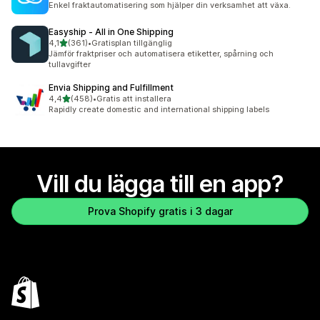
Enkel fraktautomatisering som hjälper din verksamhet att växa.
Easyship ‑ All in One Shipping
av 5 stjärnor
4,1
(361)
•
Gratisplan tillgänglig
361 recensioner totalt
Jämför fraktpriser och automatisera etiketter, spårning och
tullavgifter
Envia Shipping and Fulfillment
av 5 stjärnor
4,4
(458)
•
Gratis att installera
458 recensioner totalt
Rapidly create domestic and international shipping labels
Vill du lägga till en app?
Prova Shopify gratis i 3 dagar