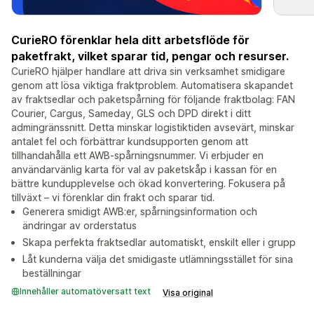
CurieRO förenklar hela ditt arbetsflöde för
paketfrakt, vilket sparar tid, pengar och resurser.
CurieRO hjälper handlare att driva sin verksamhet smidigare
genom att lösa viktiga fraktproblem. Automatisera skapandet
av fraktsedlar och paketspårning för följande fraktbolag: FAN
Courier, Cargus, Sameday, GLS och DPD direkt i ditt
admingränssnitt. Detta minskar logistiktiden avsevärt, minskar
antalet fel och förbättrar kundsupporten genom att
tillhandahålla ett AWB-spårningsnummer. Vi erbjuder en
användarvänlig karta för val av paketskåp i kassan för en
bättre kundupplevelse och ökad konvertering. Fokusera på
tillväxt – vi förenklar din frakt och sparar tid.
Generera smidigt AWB:er, spårningsinformation och
ändringar av orderstatus
Skapa perfekta fraktsedlar automatiskt, enskilt eller i grupp
Låt kunderna välja det smidigaste utlämningsstället för sina
beställningar
Innehåller automatöversatt text
Visa original