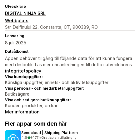
Utvecklare
DIGITAL NINJA SRL
Webbplats
Str. Delfinului 22, Constanta, CT, 900389, RO
Lansering
8 juli 2025
Dataåtkomst
Appen behöver tillgång till följande data för att kunna fungera
med din butik. Läs mer om anledningen till detta i utvecklarens
integritetspolicy
.
Visa kunduppgifter:
Känsliga uppgifter, enhets- och aktivitetsuppgifter
Visa personal- och medarbetaruppgifter:
Butiksägare
Visa och redigera butiksuppgifter:
Kunder, produkter, ordrar
Mer information
Fler appar som den här
Sendcloud | Shipping Platform
av 5 stjärnor
4,6
(477)
•
Gratisplan tillgänglig
477 recensioner totalt