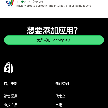
星（满分 5 星）
4.4
(458)
•
免费安装
总共 458 条评论
Rapidly create domestic and international shipping labels
想要添加应用？
免费试用 Shopify 3 天
应用类别
热门类别
销售渠道
代发货
查找产品
市场