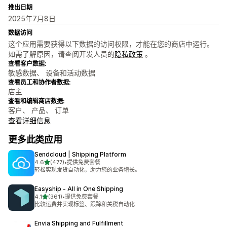
推出日期
2025年7月8日
数据访问
这个应用需要获得以下数据的访问权限，才能在您的商店中运行。
如需了解原因，请查阅开发人员的
隐私政策
。
查看客户数据:
敏感数据、 设备和活动数据
查看员工和协作者数据:
店主
查看和编辑商店数据:
客户、 产品、 订单
查看详细信息
更多此类应用
Sendcloud | Shipping Platform
星（满分 5 星）
4.6
(477)
•
提供免费套餐
总共 477 条评论
轻松实现发货自动化，助力您的业务增长。
Easyship ‑ All in One Shipping
星（满分 5 星）
4.1
(361)
•
提供免费套餐
总共 361 条评论
比较运费并实现标签、跟踪和关税自动化
Envia Shipping and Fulfillment