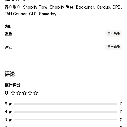
客户账户
Shopify Flow
Shopify 后台
Bookurier
Cargus
DPD
FAN Courier
GLS
Sameday
类别
发货
显示功能
标签和包装
运费
显示功能
标签创建
标签自定义
批量打印
装箱单
退货标签
包装
费率计算
条码扫描
运输保险
订单同步
承运商选择
运费
基于承运商
管理货件
评论
自定义
实时跟踪
整体评分
跟踪页面
0
5
0
4
0
3
0