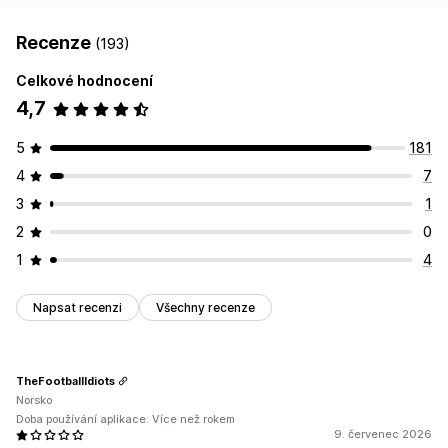
Recenze
(193)
Celkové hodnocení
4,7
5
181
4
7
3
1
2
0
1
4
Napsat recenzi
Všechny recenze
TheFootballIdiots
Norsko
Doba používání aplikace: Více než rokem
9. červenec 2026