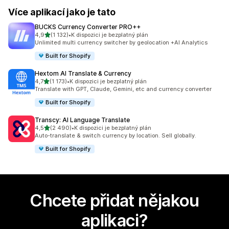
Více aplikací jako je tato
BUCKS Currency Converter PRO++
z 5 hvězd
4,9
(1 132)
•
K dispozici je bezplatný plán
Celkový počet recenzí: 1132
Unlimited multi currency switcher by geolocation +AI Analytics
Built for Shopify
Hextom AI Translate & Currency
z 5 hvězd
4,7
(1 173)
•
K dispozici je bezplatný plán
Celkový počet recenzí: 1173
Translate with GPT, Claude, Gemini, etc and currency converter
Built for Shopify
Transcy: AI Language Translate
z 5 hvězd
4,5
(2 490)
•
K dispozici je bezplatný plán
Celkový počet recenzí: 2490
Auto-translate & switch currency by location. Sell globally.
Built for Shopify
Chcete přidat nějakou
aplikaci?