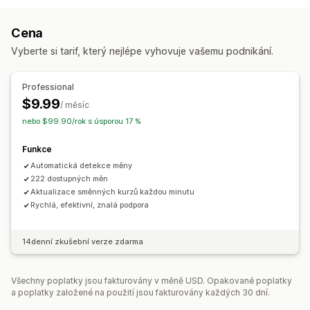
Zaokrouhlování cen
Zobrazení ceny
Přepínač měny
Převod měny
Cena
Vyberte si tarif, který nejlépe vyhovuje vašemu podnikání.
Professional
$9.99
/ měsíc
nebo $99.90/rok s úsporou 17 %
Funkce
Automatická detekce měny
222 dostupných měn
Aktualizace směnných kurzů každou minutu
Rychlá, efektivní, znalá podpora
14denní zkušební verze zdarma
Všechny poplatky jsou fakturovány v měně USD. Opakované poplatky
a poplatky založené na použití jsou fakturovány každých 30 dní.