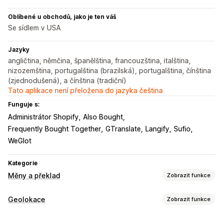
Oblíbené u obchodů, jako je ten váš
Se sídlem v USA
Jazyky
angličtina, němčina, španělština, francouzština, italština,
nizozemština, portugalština (brazilská), portugalština, čínština
(zjednodušená), a čínština (tradiční)
Tato aplikace není přeložena do jazyka čeština
Funguje s:
Administrátor Shopify
Also Bought
Frequently Bought Together
GTranslate
Langify
Sufio
WeGlot
Kategorie
Měny a překlad
Zobrazit funkce
Převod měny
Geolokace
Zobrazit funkce
Geolokace
Kurzy v reálném čase
Více měn
Výběr země
Nastavení lokalizace