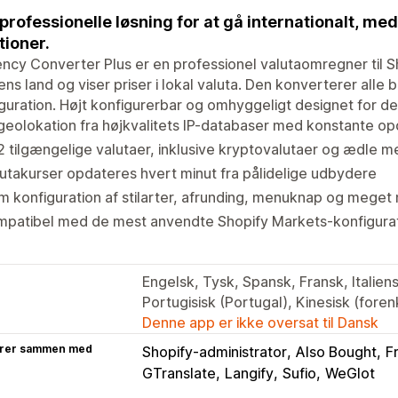
professionelle løsning for at gå internationalt, me
tioner.
ncy Converter Plus er en professionel valutaomregner til Sh
ns land og viser priser i lokal valuta. Den konverterer alle 
guration. Højt konfigurerbar og omhyggeligt designet for 
geolokation fra højkvalitets IP-databaser med konstante op
 tilgængelige valutaer, inklusive kryptovalutaer og ædle me
utakurser opdateres hvert minut fra pålidelige udbydere
 konfiguration af stilarter, afrunding, menuknap og meget
mpatibel med de mest anvendte Shopify Markets-konfigura
Engelsk, Tysk, Spansk, Fransk, Italiens
Portugisisk (Portugal), Kinesisk (forenk
Denne app er ikke oversat til Dansk
rer sammen med
Shopify-administrator
Also Bought
F
GTranslate
Langify
Sufio
WeGlot