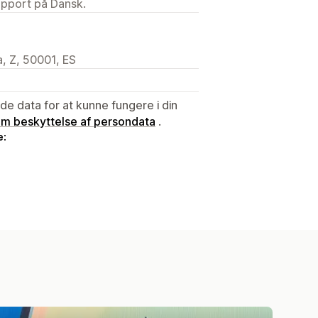
upport på Dansk.
, Z, 50001, ES
e data for at kunne fungere i din
 om beskyttelse af persondata
.
e: