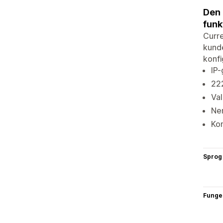
Den 
funk
Curre
kunde
konfi
IP-
222
Val
Nem
Ko
Sprog
Funge