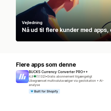
Vejledning
Nå ud til flere kunder med apps, 
Flere apps som denne
BUCKS Currency Converter PRO++
ud af 5 stjerner
4,9
(1.132)
•
Gratis abonnement tilgængeligt
1132 anmeldelser i alt
Ubegrænset multivalutavælger via geolokation + AI-
analyse
Built for Shopify