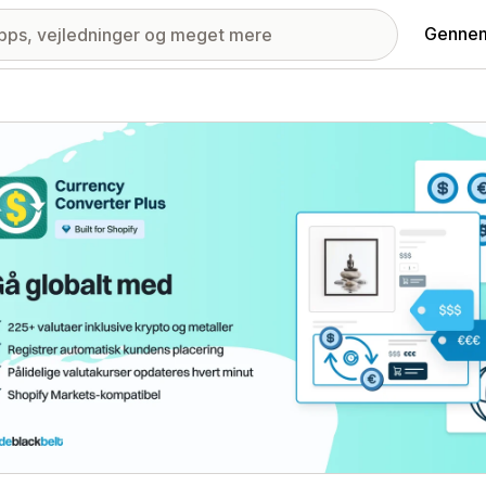
Gennem
ri med udvalgte billeder