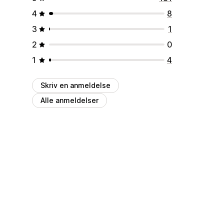
4
8
3
1
2
0
1
4
Skriv en anmeldelse
Alle anmeldelser