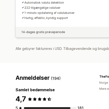
Automatisk valuta detektion
222 tilgængelige valutaer
1-minuts opdatering af valutakurser
Hurtig, effektiv, kyndig support
14-dages gratis prøveperiode
Alle gebyrer faktureres i USD. Tilbagevendende og brugsb
Anmeldelser
TheFoo
(194)
Norge
Mere e
Samlet bedømmelse
4,7
5
181