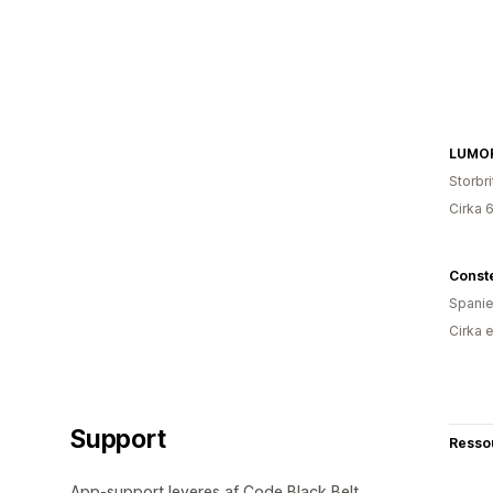
LUMO
Storbr
Cirka 
Const
Spani
Cirka 
Support
Resso
App-support leveres af Code Black Belt.