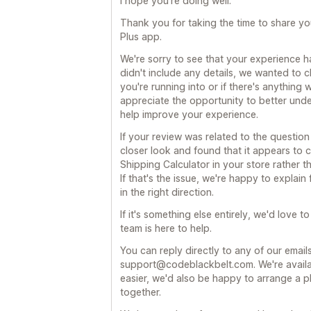
I hope you're doing well.
Thank you for taking the time to share y
Plus app.
We're sorry to see that your experience h
didn't include any details, we wanted to ch
you're running into or if there's anything 
appreciate the opportunity to better un
help improve your experience.
If your review was related to the question 
closer look and found that it appears to 
Shipping Calculator in your store rather 
If that's the issue, we're happy to explai
in the right direction.
If it's something else entirely, we'd love t
team is here to help.
You can reply directly to any of our email
support@codeblackbelt.com. We're available
easier, we'd also be happy to arrange a p
together.