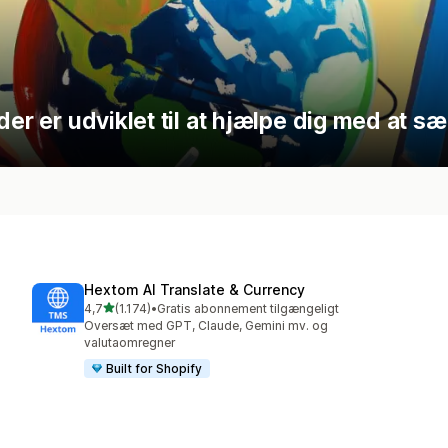
der er udviklet til at hjælpe dig med at s
Hextom AI Translate & Currency
ud af 5 stjerner
4,7
(1.174)
•
Gratis abonnement tilgængeligt
1174 anmeldelser i alt
Oversæt med GPT, Claude, Gemini mv. og
valutaomregner
Built for Shopify