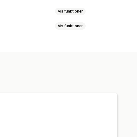
Vis funktioner
Vis funktioner
uta
Landevælger
Prisafrunding
hold