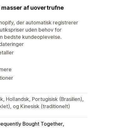
d masser af uovertrufne
opify, der automatisk registrerer
butikspriser uden behov for
den bedste kundeoplevelse.
dateringer
taller
 mere
tioner
k, Hollandsk, Portugisisk (Brasilien),
let), og Kinesisk (traditionelt)
requently Bought Together