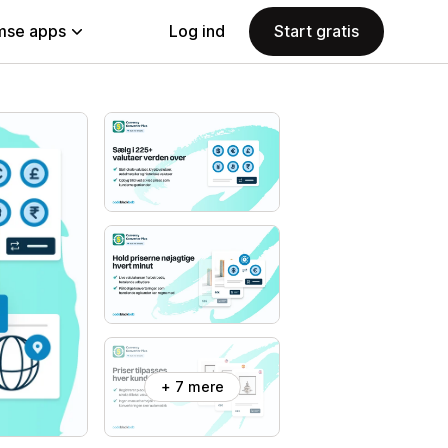
se apps
Log ind
Start gratis
+ 7 mere