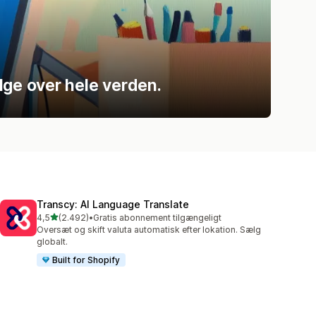
ælge over hele verden.
Transcy: AI Language Translate
ud af 5 stjerner
4,5
(2.492)
•
Gratis abonnement tilgængeligt
2492 anmeldelser i alt
Oversæt og skift valuta automatisk efter lokation. Sælg
globalt.
Built for Shopify