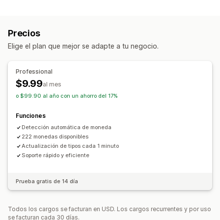
Configuración de localización
Múltiples monedas
Seleccionador de país
Cambio de moneda
Conversión de monedas
Redondeo de precios
Visualización de precios
Precios
Elige el plan que mejor se adapte a tu negocio.
Professional
$9.99
al mes
o $99.90 al año con un ahorro del 17%
Funciones
Detección automática de moneda
222 monedas disponibles
Actualización de tipos cada 1 minuto
Soporte rápido y eficiente
Prueba gratis de 14 día
Todos los cargos se facturan en USD. Los cargos recurrentes y por uso
se facturan cada 30 días.