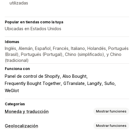
utilizadas
Popular en tiendas como la tuya
Ubicadas en Estados Unidos
Idiomas
Inglés, Alemán, Español, Francés, Italiano, Holandés, Portugués
(Brasil), Portugués (Portugal), Chino (simplificado), y Chino
(tradicional)
Funciona con
Panel de control de Shopify
Also Bought
Frequently Bought Together
GTranslate
Langify
Sufio
WeGlot
Categorías
Moneda y traducción
Mostrar funciones
Conversión de monedas
Geolocalización
Mostrar funciones
Geolocalización
Tarifas en tiempo real