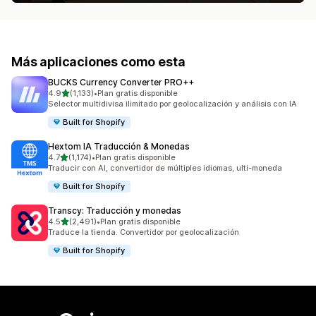
Más aplicaciones como esta
BUCKS Currency Converter PRO++
de 5 estrellas
4.9
(1,133)
•
Plan gratis disponible
1133 reseñas en total
Selector multidivisa ilimitado por geolocalización y análisis con IA
Built for Shopify
Hextom IA Traducción & Monedas
de 5 estrellas
4.7
(1,174)
•
Plan gratis disponible
1174 reseñas en total
Traducir con AI, convertidor de múltiples idiomas, ulti-moneda
Built for Shopify
Transcy: Traducción y monedas
de 5 estrellas
4.5
(2,491)
•
Plan gratis disponible
2491 reseñas en total
Traduce la tienda. Convertidor por geolocalización
Built for Shopify