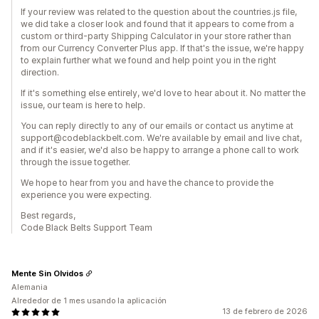
If your review was related to the question about the countries.js file,
we did take a closer look and found that it appears to come from a
custom or third-party Shipping Calculator in your store rather than
from our Currency Converter Plus app. If that's the issue, we're happy
to explain further what we found and help point you in the right
direction.
If it's something else entirely, we'd love to hear about it. No matter the
issue, our team is here to help.
You can reply directly to any of our emails or contact us anytime at
support@codeblackbelt.com. We're available by email and live chat,
and if it's easier, we'd also be happy to arrange a phone call to work
through the issue together.
We hope to hear from you and have the chance to provide the
experience you were expecting.
Best regards,
Code Black Belts Support Team
Mente Sin Olvidos
Alemania
Alrededor de 1 mes usando la aplicación
13 de febrero de 2026