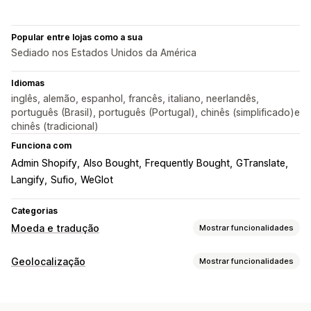
Popular entre lojas como a sua
Sediado nos Estados Unidos da América
Idiomas
inglês, alemão, espanhol, francês, italiano, neerlandês,
português (Brasil), português (Portugal), chinês (simplificado)e
chinês (tradicional)
Funciona com
Admin Shopify
Also Bought
Frequently Bought
GTranslate
Langify
Sufio
WeGlot
Categorias
Moeda e tradução
Mostrar funcionalidades
Conversão de moeda
Geolocalização
Mostrar funcionalidades
Geolocalização
Tarifas em tempo real
Várias moedas
Definições de localização
Seletor de país
Arredondamento de preços
Comutador de moeda
Conversão de moeda