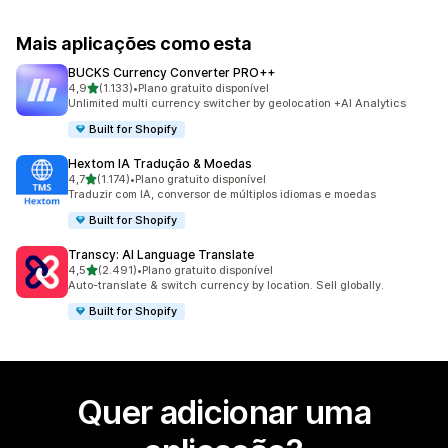
Mais aplicações como esta
BUCKS Currency Converter PRO++
de 5 estrelas
4,9
(1.133)
•
Plano gratuito disponível
1133 total de avaliações
Unlimited multi currency switcher by geolocation +AI Analytics
Built for Shopify
Hextom IA Tradução & Moedas
de 5 estrelas
4,7
(1.174)
•
Plano gratuito disponível
1174 total de avaliações
Traduzir com IA, conversor de múltiplos idiomas e moedas
Built for Shopify
Transcy: AI Language Translate
de 5 estrelas
4,5
(2.491)
•
Plano gratuito disponível
2491 total de avaliações
Auto-translate & switch currency by location. Sell globally.
Built for Shopify
Quer adicionar uma