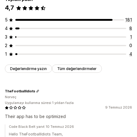
4,7
5
181
4
8
3
1
2
0
1
4
Değerlendirme yazın
Tüm değerlendirmeler
TheFootballIdiots
Norveç
Uygulamayı kullanma süresi:1 yıldan fazla
9 Temmuz 2026
Their app has to be optimized
Code Black Belt yanıt 10 Temmuz 2026
Hello TheFootballIdiots Team,