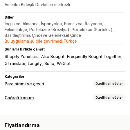
Amerika Birleşik Devletleri merkezli
Diller
İngilizce, Almanca, İspanyolca, Fransızca, İtalyanca,
Felemenkçe, Portekizce (Brezilya), Portekizce (Portekiz),
Basitleştirilmiş Çinceve Geleneksel Çince
Bu uygulama şu dile çevrilmedi:Türkçe
Şunlarla birlikte çalışır:
Shopify Yöneticisi
Also Bought
Frequently Bought Together
GTranslate
Langify
Sufio
WeGlot
Kategoriler
Para birimi ve çeviri
Özellikleri göster
Para birimi dönüştürme
Coğrafi konum
Özellikleri göster
Coğrafi konum
Gerçek zamanlı oranlar
Çoklu para birimi
Yerelleştirme ayarları
Ülke seçici
Fiyat yuvarlama
Fiyat ekranı
Para birimi değiştirici
Para birimi dönüştürme
Fiyatlandırma