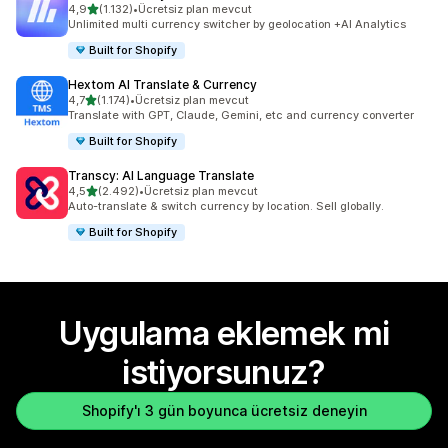
5 yıldız üzerinden
4,9
(1.132)
•
Ücretsiz plan mevcut
toplam 1132 değerlendirme
Unlimited multi currency switcher by geolocation +AI Analytics
Built for Shopify
Hextom AI Translate & Currency
5 yıldız üzerinden
4,7
(1.174)
•
Ücretsiz plan mevcut
toplam 1174 değerlendirme
Translate with GPT, Claude, Gemini, etc and currency converter
Built for Shopify
Transcy: AI Language Translate
5 yıldız üzerinden
4,5
(2.492)
•
Ücretsiz plan mevcut
toplam 2492 değerlendirme
Auto-translate & switch currency by location. Sell globally.
Built for Shopify
Uygulama eklemek mi
istiyorsunuz?
Shopify'ı 3 gün boyunca ücretsiz deneyin