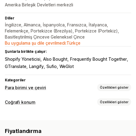
Amerika Birleşik Devletleri merkezli
Diller
İngilizce, Almanca, İspanyolca, Fransızca, İtalyanca,
Felemenkçe, Portekizce (Brezilya), Portekizce (Portekiz),
Basitleştirilmiş Çinceve Geleneksel Çince
Bu uygulama şu dile çevrilmedi:Türkçe
Şunlarla birlikte çalışır:
Shopify Yöneticisi
Also Bought
Frequently Bought Together
GTranslate
Langify
Sufio
WeGlot
Kategoriler
Para birimi ve çeviri
Özellikleri göster
Para birimi dönüştürme
Coğrafi konum
Özellikleri göster
Coğrafi konum
Gerçek zamanlı oranlar
Çoklu para birimi
Yerelleştirme ayarları
Ülke seçici
Fiyat yuvarlama
Fiyat ekranı
Para birimi değiştirici
Para birimi dönüştürme
Fiyatlandırma