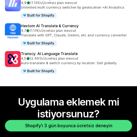
5 yıldız üzerinden
4,9
(1.135)
•
Ücretsiz plan mevcut
toplam 1135 değerlendirme
Unlimited multi currency switcher by geolocation +AI Analytics
Built for Shopify
Hextom AI Translate & Currency
5 yıldız üzerinden
4,7
(1.174)
•
Ücretsiz plan mevcut
toplam 1174 değerlendirme
Translate with GPT, Claude, Gemini, etc and currency converter
Built for Shopify
Transcy: AI Language Translate
5 yıldız üzerinden
4,5
(2.491)
•
Ücretsiz plan mevcut
toplam 2491 değerlendirme
Auto-translate & switch currency by location. Sell globally.
Built for Shopify
Uygulama eklemek mi
istiyorsunuz?
Shopify'ı 3 gün boyunca ücretsiz deneyin