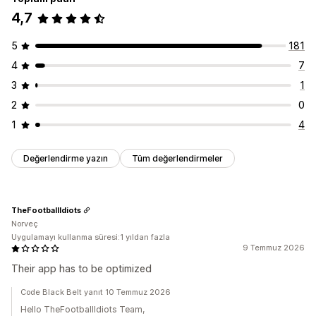
4,7
5
181
4
7
3
1
2
0
1
4
Değerlendirme yazın
Tüm değerlendirmeler
TheFootballIdiots
Norveç
Uygulamayı kullanma süresi:1 yıldan fazla
9 Temmuz 2026
Their app has to be optimized
Code Black Belt yanıt 10 Temmuz 2026
Hello TheFootballIdiots Team,