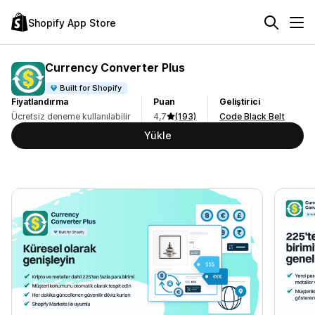
Shopify App Store
Currency Converter Plus
Built for Shopify
Fiyatlandırma
Puan
Geliştirici
Ücretsiz deneme kullanılabilir
4,7
(193)
Code Black Belt
Yükle