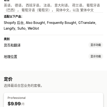
英语， 德语， 西班牙语， 法语， 意大利语， 荷兰语， 葡萄牙语
（巴西）， 葡萄牙语（葡萄牙）， 简体中文，以及 繁体中文
适配以下产品：
Shopify 后台
Also Bought
Frequently Bought
GTranslate
Langify
Sufio
WeGlot
类别
货币和翻译
显示功能
货币转换
地理位置
显示功能
地理位置
实时费率
多币种
国家/地区选择器
价格舍入
价格显示
本地化设置
货币切换器
货币转换
定价
选择最适合您业务的套餐。
Professional
$9.99
/月