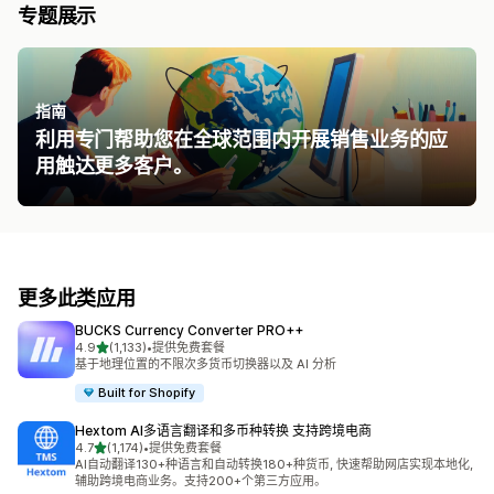
专题展示
指南
利用专门帮助您在全球范围内开展销售业务的应
用触达更多客户。
更多此类应用
BUCKS Currency Converter PRO++
星（满分 5 星）
4.9
(1,133)
•
提供免费套餐
总共 1133 条评论
基于地理位置的不限次多货币切换器以及 AI 分析
Built for Shopify
Hextom AI多语言翻译和多币种转换 支持跨境电商
星（满分 5 星）
4.7
(1,174)
•
提供免费套餐
总共 1174 条评论
AI自动翻译130+种语言和自动转换180+种货币, 快速帮助网店实现本地化,
辅助跨境电商业务。支持200+个第三方应用。