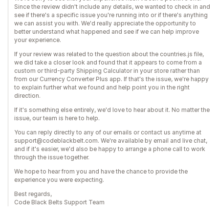
Since the review didn't include any details, we wanted to check in and
see if there's a specific issue you're running into or if there's anything
we can assist you with. We'd really appreciate the opportunity to
better understand what happened and see if we can help improve
your experience.
If your review was related to the question about the countries.js file,
we did take a closer look and found that it appears to come from a
custom or third-party Shipping Calculator in your store rather than
from our Currency Converter Plus app. If that's the issue, we're happy
to explain further what we found and help point you in the right
direction.
If it's something else entirely, we'd love to hear about it. No matter the
issue, our team is here to help.
You can reply directly to any of our emails or contact us anytime at
support@codeblackbelt.com. We're available by email and live chat,
and if it's easier, we'd also be happy to arrange a phone call to work
through the issue together.
We hope to hear from you and have the chance to provide the
experience you were expecting.
Best regards,
Code Black Belts Support Team