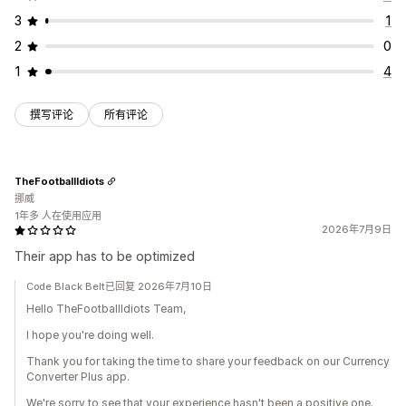
3
1
2
0
1
4
撰写评论
所有评论
TheFootballIdiots
挪威
1年多 人在使用应用
2026年7月9日
Their app has to be optimized
Code Black Belt已回复 2026年7月10日
Hello TheFootballIdiots Team,
I hope you're doing well.
Thank you for taking the time to share your feedback on our Currency
Converter Plus app.
We're sorry to see that your experience hasn't been a positive one.