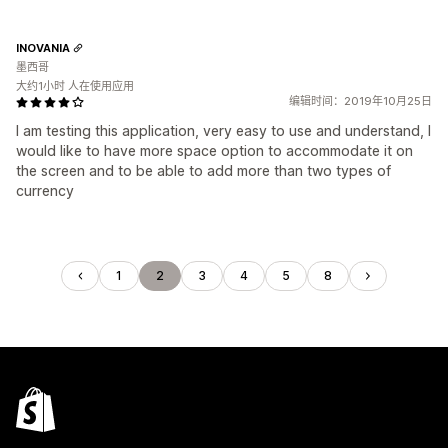
INOVANIA
墨西哥
大约1小时 人在使用应用
编辑时间：2019年10月25日
I am testing this application, very easy to use and understand, I
would like to have more space option to accommodate it on
the screen and to be able to add more than two types of
currency
1
2
3
4
5
8