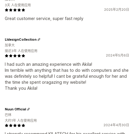
3天 人在使用应用
2025年2月20日
Great customer service, super fast reply
LldesignCollection
加拿大
接近3年 人在使用应用
2024年5月6日
I had such an amazing experience with Akila!
Im terrible with anything that has to do with computers and she
was definitely so helpful! I cant be grateful enough for her and
the time she spent oragazing my website!
Thank you Akila!
Nuun Official
巴林
大约1年 人在使用应用
2024年4月30日
I strongly recommend KILATECH for his excellent service with