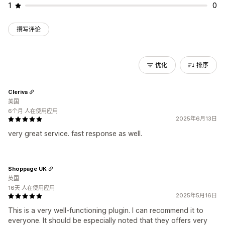
1
0
撰写评论
优化
排序
Cleriva
美国
6个月 人在使用应用
2025年6月13日
very great service. fast response as well.
Shoppage UK
英国
16天 人在使用应用
2025年5月16日
This is a very well-functioning plugin. I can recommend it to
everyone. It should be especially noted that they offers very