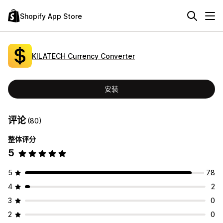
Shopify App Store
KILATECH Currency Converter
安装
评论
(80)
整体评分
5
5
78
4
2
3
0
2
0