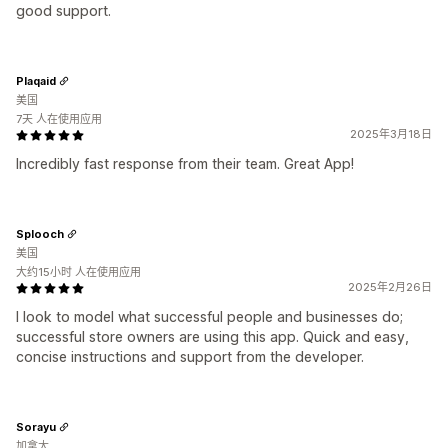
good support.
Plaqaid
美国
7天 人在使用应用
2025年3月18日
Incredibly fast response from their team. Great App!
Splooch
美国
大约15小时 人在使用应用
2025年2月26日
I look to model what successful people and businesses do;
successful store owners are using this app. Quick and easy,
concise instructions and support from the developer.
Sorayu
加拿大