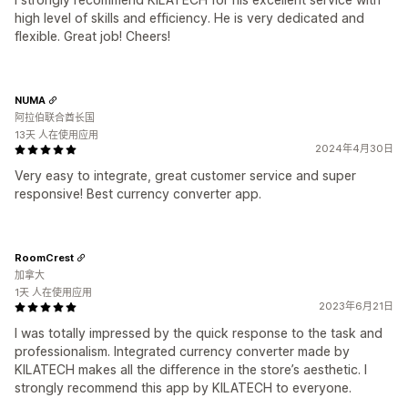
high level of skills and efficiency. He is very dedicated and
flexible. Great job! Cheers!
NUMA
阿拉伯联合酋长国
13天 人在使用应用
2024年4月30日
Very easy to integrate, great customer service and super
responsive! Best currency converter app.
RoomCrest
加拿大
1天 人在使用应用
2023年6月21日
I was totally impressed by the quick response to the task and
professionalism. Integrated currency converter made by
KILATECH makes all the difference in the store’s aesthetic. I
strongly recommend this app by KILATECH to everyone.