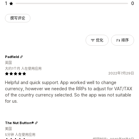
1
0
撰写评论
优化
排序
Padfield
英国
大约1个月 人在使用应用
2022年7月29日
Helpful and quick support. App worked well to change
currency, however we needed the RRPs to adjust for VAT/TAX
of the country currency selected. So the app was not suitable
for us.
The Nut Button®
美国
5分钟 人在使用应用