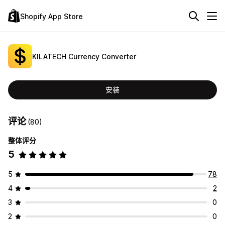
Shopify App Store
KILATECH Currency Converter
安装
评论
(80)
整体评分
5
5
78
4
2
3
0
2
0