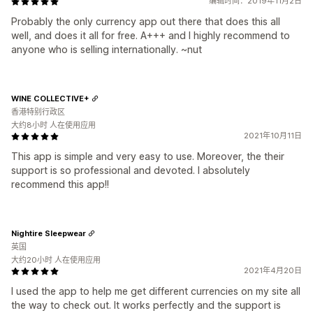
编辑时间：2019年11月2日
Probably the only currency app out there that does this all
well, and does it all for free. A+++ and I highly recommend to
anyone who is selling internationally. ~nut
WINE COLLECTIVE+
香港特别行政区
大约8小时 人在使用应用
2021年10月11日
This app is simple and very easy to use. Moreover, the their
support is so professional and devoted. I absolutely
recommend this app!!
Nightire Sleepwear
英国
大约20小时 人在使用应用
2021年4月20日
I used the app to help me get different currencies on my site all
the way to check out. It works perfectly and the support is