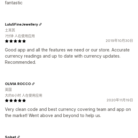
fantastic
Lulu5FineJewellery
土耳其
7分钟 人在使用应用
2019年10月30日
Good app and all the features we need or our store. Accurate
currency readings and up to date with currency updates.
Recommended.
OLIVIA ROCCO
英国
大约6小时 人在使用应用
2020年11月19日
Very clean code and best currency covering team and app on
the market! Went above and beyond to help us.
Solset