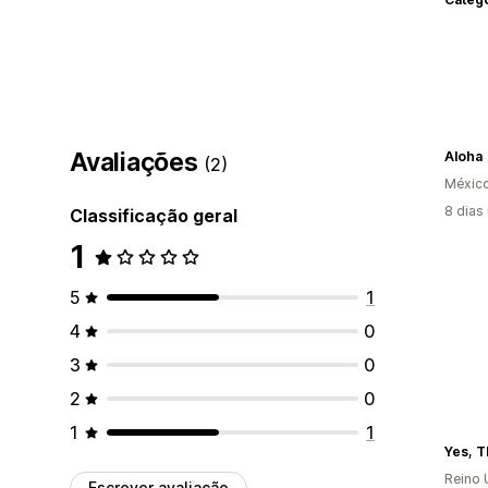
Avaliações
Aloha
(2)
Méxic
8 dias
Classificação geral
1
5
1
4
0
3
0
2
0
1
1
Yes, T
Reino 
Escrever avaliação