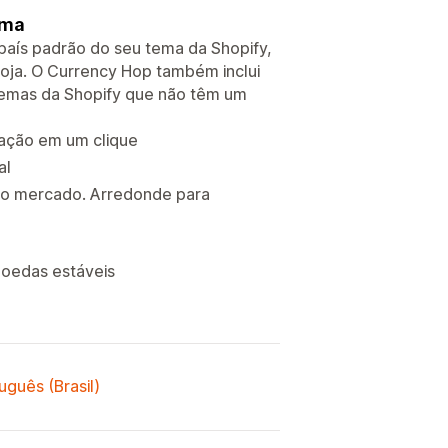
ema
país padrão do seu tema da Shopify,
loja. O Currency Hop também inclui
temas da Shopify que não têm um
ação em um clique
al
do mercado. Arredonde para
moedas estáveis
uguês (Brasil)