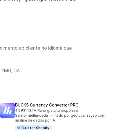
imento ao cliente no idioma que
S 2M6, CA
BUCKS Currency Converter PRO++
de 5 estrelas
4,9
(1.134)
•
Plano gratuito disponível
1134 avaliações ao todo
Seletor multimoeda ilimitado por geolocalização com
análise de dados por IA
Built for Shopify