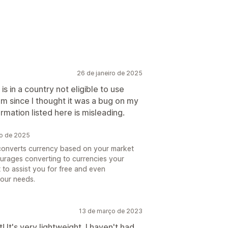
26 de janeiro de 2025
is in a country not eligible to use
m since I thought it was a bug on my
ormation listed here is misleading.
ro de 2025
t converts currency based on your market
ourages converting to currencies your
 to assist you for free and even
our needs.
13 de março de 2023
! It's very lightweight. I haven't had