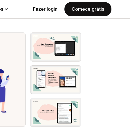
ps
Fazer login
Comece grátis