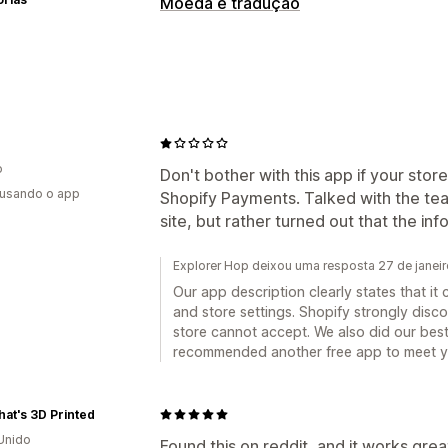
Moeda e tradução
o
Don't bother with this app if your store 
 usando o app
Shopify Payments. Talked with the tea
site, but rather turned out that the inf
Explorer Hop deixou uma resposta 27 de janei
Our app description clearly states that i
and store settings. Shopify strongly disc
store cannot accept. We also did our best
recommended another free app to meet y
hat's 3D Printed
Unido
Found this on reddit, and it works great