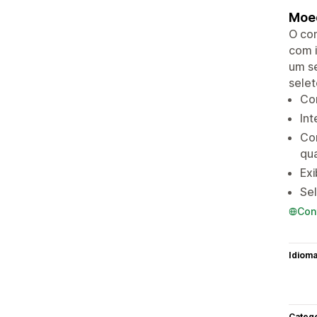
Moed
O con
com i
um se
selet
Co
Int
Co
qu
Exi
Se
Con
Idiom
Categ