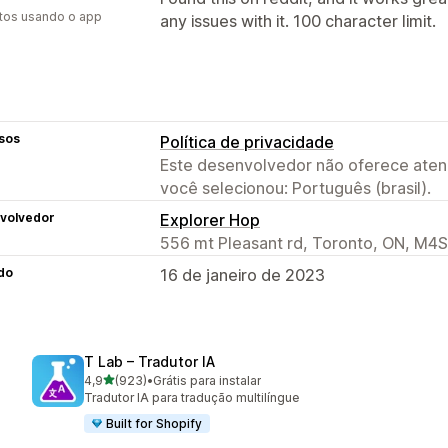
tos usando o app
any issues with it. 100 character limit.
sos
Política de privacidade
Este desenvolvedor não oferece atend
você selecionou: Português (brasil).
volvedor
Explorer Hop
556 mt Pleasant rd, Toronto, ON, M4
do
16 de janeiro de 2023
T Lab – Tradutor IA
de 5 estrelas
4,9
(923)
•
Grátis para instalar
923 avaliações ao todo
Tradutor IA para tradução multilíngue
Built for Shopify