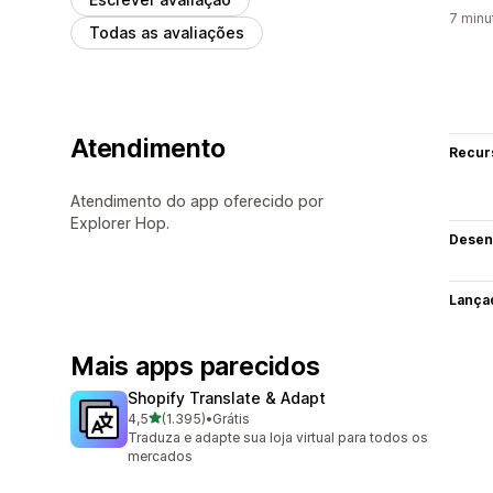
7 minu
Todas as avaliações
Atendimento
Recur
Atendimento do app oferecido por
Explorer Hop.
Desen
Lança
Mais apps parecidos
Shopify Translate & Adapt
de 5 estrelas
4,5
(1.395)
•
Grátis
1395 avaliações ao todo
Traduza e adapte sua loja virtual para todos os
mercados