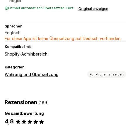
Regeln.
Enthält automatisch übersetzten Text
Original anzeigen
Sprachen
Englisch
Für diese App ist keine Übersetzung auf Deutsch vorhanden.
Kompatibel mit
Shopify-Adminbereich
Kategorien
Währung und Übersetzung
Funktionen anzeigen
Währungsumrechnung
Geolokalisierung
Checkout in Landeswährung
Rezensionen
(189)
Mehrere Währungen
Länderauswahl
Switcher-Design
Preisanzeige
Gesamtbewertung
4,8