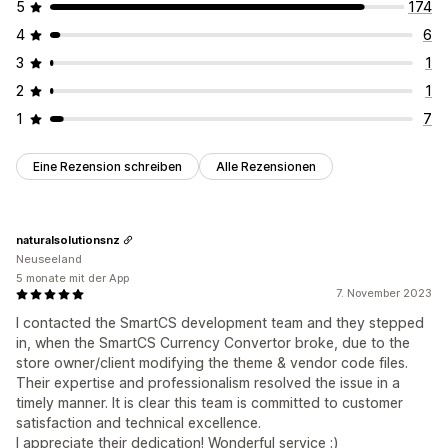
5
174
4
6
3
1
2
1
1
7
Eine Rezension schreiben
Alle Rezensionen
naturalsolutionsnz
Neuseeland
5 monate mit der App
7. November 2023
I contacted the SmartCS development team and they stepped
in, when the SmartCS Currency Convertor broke, due to the
store owner/client modifying the theme & vendor code files.
Their expertise and professionalism resolved the issue in a
timely manner. It is clear this team is committed to customer
satisfaction and technical excellence.
I appreciate their dedication! Wonderful service :)