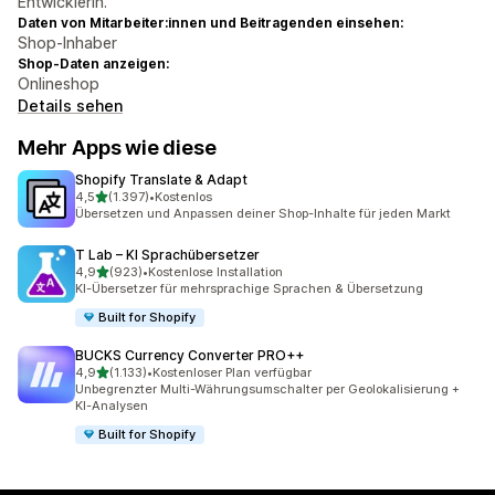
Entwicklerin.
Daten von Mitarbeiter:innen und Beitragenden einsehen:
Shop-Inhaber
Shop-Daten anzeigen:
Onlineshop
Details sehen
Mehr Apps wie diese
Shopify Translate & Adapt
von 5 Sternen
4,5
(1.397)
•
Kostenlos
1397 Rezensionen insgesamt
Übersetzen und Anpassen deiner Shop-Inhalte für jeden Markt
T Lab – KI Sprachübersetzer
von 5 Sternen
4,9
(923)
•
Kostenlose Installation
923 Rezensionen insgesamt
KI-Übersetzer für mehrsprachige Sprachen & Übersetzung
Built for Shopify
BUCKS Currency Converter PRO++
von 5 Sternen
4,9
(1.133)
•
Kostenloser Plan verfügbar
1133 Rezensionen insgesamt
Unbegrenzter Multi-Währungsumschalter per Geolokalisierung +
KI-Analysen
Built for Shopify